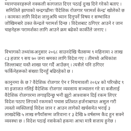
म्यानपावरहरूले नक्कली कागजात दिएर पठाई दुःख दिने गरेको बताए ।
समितिले झापाको चन्द्रगढीमा ‘वैदेशिक रोजगार परामर्श केन्द्र’ खोलेको छ
। कामका लागि विदेश जानुअघि ध्यान दिनुपर्ने विषय र सम्भावित
जोखिमबारे उक्त केन्द्रले परामर्श दिन्छ । विदेशबाट ठगिएर आउने र जान
चाहनेहरू परामर्शका लागि आउने क्रम बढेको कार्कीले जनाए ।
विभागको तथ्यांकअनुसार २०६८ साउनदेखि चैतसम्म ९ महिनामा २ लाख
८३ हजार ९ सय ७० जना श्रमका लागि विदेश गए । तीमध्ये अधिकांश
जिल्लाबाट यस्तै शाखा पार गर्दै आउँछन् । त्यसैले पनि ठगिएर
फर्किनेहरूको संख्या दिनहुँ बढिरहेको छ ।
कानुनमा के छ ? वैदेशिक रोजगार ऐन र नियमावली २०६४ को परिच्छेद ९
मा इजाजत नलिई वैदेशिक रोजगार व्यवसाय सञ्चालन गरे वा कसैलाई
वैदेशिक रोजगारमा लगाइदिन्छु भनी झूटो आश्वासन दिई रकम लिएर
विदेश पठाए लिएको रकमको पचास प्रतिशत हर्जनाबापत असुल गरी
त्यस्तो व्यक्तिलाई विदेश जान र आउन लागेको खर्चसमेत भराई ३
लाखदेखि ५ लाख रुपैयाँसम्म जरिवाना र ३ देखि ७ वर्षसम्म कैद हुन सक्ने
व्यवस्था छ । विदेश पठाई नसकेको हकमा आधा मात्रै सजाय हुनेछ ।