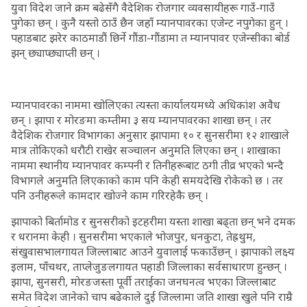
युवा विदेश जाने क्रम बढेसँगै वैदेशिक रोजगार व्यवसायीहरू गाउँ-गाउँ
पुगेका छन् । कुनै यस्तो ठाउँ छैन जहाँ म्यानपावरका एजेन्ट नपुगेका हुन् ।
पहाडबाट झरेर काठमाडौं छिर्ने गौंडा-गौंडामा त म्यानपावर एजेन्सीका बोर्ड
झन् छ्याप्छ्याप्ती छन् ।
म्यानपावरका नाममा खोलिएका त्यस्ता कार्यालयमध्ये अधिकांश अवैध
छन् । झापा र मोरङमा कम्तीमा ३ सय म्यानपावरका शाखा छन् । तर
वैदेशिक रोजगार विभागका अनुसार झापामा १० र सुनसरीमा १२ शाखाले
मात्र तोकिएको धरौटी राखेर सञ्चालन अनुमति लिएका छन् । शाखाका
नाममा स्थानीय म्यानपावर कम्पनी र तिनीहरूबाट ठगी तीव्र भएको भन्दै
विभागले अनुमति लिएकाको काम पनि केही समयदेखि रोकेको छ । तर
पनि उनीहरूले कामदार खोज्ने काम गरिरहेकै छन् ।
झापाको बिर्तामोड र सुनसरीको इटहरीमा यस्ता शाखा बढ्ता छन् भने दमक
र धरानमा केही । सुनसरीमा भएकाले भोजपुर, धनकुटा, तेह्रथुम,
संखुवासभालगायत जिल्लाबाट आउने युवालाई फकाउँछन् । झापाको लक्ष्य
इलाम, पाँचथर, ताप्लेजुङलगायत पहाडी जिल्लाका सर्वसाधारण हुन्छन् ।
झापा, सुनसरी, मोरङजस्ता पूर्वी तराईका जनघनत्व भएका जिल्लाबाट
समेत विदेश जानेको चाप बढेकाले दुई जिल्लामा जति शाखा खुले पनि राम्रै