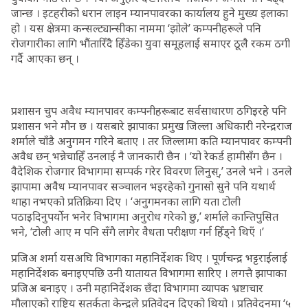
जान्छ । इटहरीको धरान लाइन म्यानपावरका कार्यालय हुने मुख्य इलाका
हो । यस क्षेत्रमा कन्सल्ट्यान्सीका नाममा ‘झोले’ कम्पनीहरूले पनि
रोजगारीका लागि भौंतारिँदै हिँडेका युवा समूहलाई समाएर ठूलै रकम ठगी
गर्दै आएका छन् ।
प्रशासन चुप अवैध म्यानपावर कम्पनीहरूबाट सर्वसाधारण ठगिइरहे पनि
प्रशासन भने मौन छ । यसबारे झापाका प्रमुख जिल्ला अधिकारी नरेन्द्रराज
शर्माले चाँडै अनुगमन गरिने बताए । तर जिल्लामा कति म्यानपावर कम्पनी
अवैध छन् भन्नेचाहिँ उनलाई नै जानकारी छैन । ‘यो रेकर्ड हामीसँग छैन ।
वैदेशिक रोजगार विभागमा सम्पर्क गरेर विवरण लिनुस्,’ उनले भने । उनले
झापामा अवैध म्यानपावर सञ्चालन भइरहेको गुनासो सुने पनि यथार्थ
थाहा नभएको प्रतिक्रिया दिए । ‘अनुगमनका लागि यता टोली
पठाइदिनुपर्योन भनेर विभागमा अनुरोध गरेको छु,’ शर्माले कान्तिपुसित
भने, ‘टोली आए म पनि सँगै लागेर वैधता परीक्षण गर्न हिँड्ने थिएँ ।’
प्रजिअ शर्मा यसअघि विभागका महानिर्देशक थिए । पूर्णचन्द्र भट्टराईलाई
महानिर्देशक बनाइएपछि उनी यातायत विभागमा सारिए । लगत्तै झापाका
प्रजिअ बनाइए । उनी महानिर्देशक छँदा विभागमा व्यापक भ्रष्टाचार
मौलाएको राष्ट्रिय सतर्कता केन्द्रले प्रतिवेदन दिएको थियो । प्रतिवेदनमा ‘५