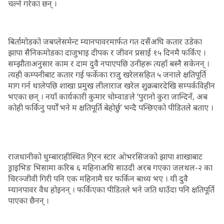
चल्ने गरेका छन् ।
बिर्तामोडको जबप्लेसमेन्ट म्यानपावरमार्फत गत दसैंअघि कतार उडेका
झापा सैनिकमोडका दाजुभाइ दीपक र जीवन प्रसाईं १५ दिनमै फर्किए ।
सम्झौताअनुसार काम र दाम दुवै नपाएपछि उनीहरू त्यहाँ बस्नै सकेनन् ।
त्यही कम्पनीबाट कतार गई फर्केका राजु खरेलसहित ५ जनाले क्षतिपूर्ति
माग गर्न थालेपछि शाखा प्रमुख लीलाराज खरेल शुक्रबारदेखि सम्पर्कविहीन
भएका छन् । नयाँ कार्यकारी कुमार चोम्वाङले ‘पुरानो कुरा जान्दिनँ, अब
कोही फर्किनु पर्योँ भने म क्षतिपूर्ति बेहोर्छु’ भन्दै पन्छिएको पीडितले बताए ।
राजधानीको धुम्बाराहीस्थित गि्रन स्टार ओभरसिजको झापा शाखाबाट
ड्राइभिङ भिसामा करिब ६ महिनाअघि साउदी अरब गएका जलथल-२ का
चिरञ्जीवी गिरी पनि एक महिनामै घर फर्किन बाध्य भए । यी दुवै
म्यानपावर वैध होइनन् । फर्किएका पीडितले भने जति धाउँदा पनि क्षतिपूर्ति
पाएका छैनन् ।