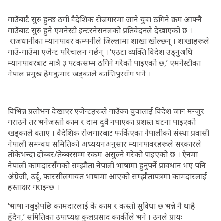
गाउँबाटै सुरु हुन्छ ठगी वैदेशिक रोजगारमा जाने युवा ठगिने क्रम आफ्नै
गाउँबाट सुरु हुने एमनेस्टी इन्टरनेसनलको प्रतिवेदनले देखाएको छ ।
राजधानीका म्यानपावर कम्पनीले जिल्लामा शाखा खोल्छन् । शाखाहरूले
गाउँ-गाउँमा एजेन्ट परिचालन गर्छन् । ‘एउटा व्यक्ति विदेश उड्नुअघि
म्यानपावरबाट मात्रै ३ पटकसम्म ठगिने गरेको पाइएको छ,’ एमनेस्टीका
नेपाल प्रमुख हेमकुमार खड्काले कान्तिपुरसँग भने ।
विभिन्न प्रलोभन देखाएर एजेन्टहरूले गाउँका युवालाई विदेश जान मन्जुर
गराउने तर भनेजस्तो काम र दाम दुवै नपाएका प्रशस्त घटना पाइएको
खड्काले बताए । वैदेशिक रोजगारबाट फर्किएका नेपालीको संस्था प्रवासी
नेपाली समन्वय समितिको अध्ययनअनुसार म्यानपावरहरूले सरकारले
तोकेभन्दा दोब्बर/तेब्बरसम्म रकम असुल्ने गरेको पाइएको छ । ऐनमा
नेपाली कामदारसँगको सम्झौता नेपाली भाषामा हुनुपर्ने प्रावधान भए पनि
अंग्रेजी, उर्दू, फारसीलगायत भाषामा आएको सम्झौतापत्रमा कामदारलाई
हस्ताक्षर गराइन्छ ।
‘भाषा नबुझेपछि कामदारलाई के काम र कस्तो सुविधा छ भन्ने नै थाहै
हुँदैन,’ समितिका उपाध्यक्ष कुलप्रसाद कार्कीले भने । उनले प्रायः