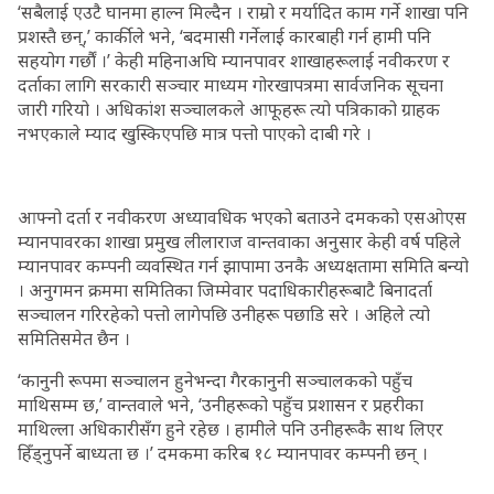
‘सबैलाई एउटै घानमा हाल्न मिल्दैन । राम्रो र मर्यादित काम गर्ने शाखा पनि
प्रशस्तै छन्,’ कार्कीले भने, ‘बदमासी गर्नेलाई कारबाही गर्न हामी पनि
सहयोग गर्छौं ।’ केही महिनाअघि म्यानपावर शाखाहरूलाई नवीकरण र
दर्ताका लागि सरकारी सञ्चार माध्यम गोरखापत्रमा सार्वजनिक सूचना
जारी गरियो । अधिकांश सञ्चालकले आफूहरू त्यो पत्रिकाको ग्राहक
नभएकाले म्याद खुस्किएपछि मात्र पत्तो पाएको दाबी गरे ।
आफ्नो दर्ता र नवीकरण अध्यावधिक भएको बताउने दमकको एसओएस
म्यानपावरका शाखा प्रमुख लीलाराज वान्तवाका अनुसार केही वर्ष पहिले
म्यानपावर कम्पनी व्यवस्थित गर्न झापामा उनकै अध्यक्षतामा समिति बन्यो
। अनुगमन क्रममा समितिका जिम्मेवार पदाधिकारीहरूबाटै बिनादर्ता
सञ्चालन गरिरहेको पत्तो लागेपछि उनीहरू पछाडि सरे । अहिले त्यो
समितिसमेत छैन ।
‘कानुनी रूपमा सञ्चालन हुनेभन्दा गैरकानुनी सञ्चालकको पहुँच
माथिसम्म छ,’ वान्तवाले भने, ‘उनीहरूको पहुँच प्रशासन र प्रहरीका
माथिल्ला अधिकारीसँग हुने रहेछ । हामीले पनि उनीहरूकै साथ लिएर
हिँड्नुपर्ने बाध्यता छ ।’ दमकमा करिब १८ म्यानपावर कम्पनी छन् ।