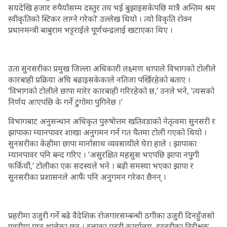
सयदेखि हजार रुपैयाँसम्म दस्तुर तय भई बुझाइसकेपछि मात्रै अन्तिम श्रम
स्वीकृतिको स्टिकर लाग्ने गरेको’ उल्लेख थियो । त्यो विकृति रोक्न
प्रधानमन्त्री बाबुराम भट्टराईले पूर्णचन्द्रलाई खटाएका थिए ।
उता सुनसरीका प्रमुख जिल्ला अधिकारी लक्ष्मण थापाले विभागको टोलीले
कारबाही प्रक्रिया अघि बढाइसकेकाले नतिजा पर्खिरहेको बताए ।
‘विभागको टोलीले छापा मारेर कारबाही गरिरहेको छ,’ उनले भने, ‘त्यसको
निर्णय आएपछि के गर्ने टुंगोमा पुगिनेछ ।’
विभागबाट अनुसन्धान अधिकृत पुरुषोत्तम खतिवडाको नेतृत्वमा सुनसरी र
झापाका म्यानपावर शाखा अनुगमन गर्न गत चैतमा टोली गएको थियो ।
सुनसरीका केहीमा छापा मार्नासाथ व्यवसायीले घेरा हाले । झापाका
म्यानपावर पनि बन्द गरिए । ‘असुरक्षित महसुस भएपछि झापा नपुगी
फर्कियौं,’ टोलीका एक सदस्यले भने । बढी समस्या भएका झापा र
सुनसरीका प्रशासनले आफैं पनि अनुगमन गरेका छैनन् ।
प्रहरीमा उजुरी गर्ने बढे वैदेशिक रोजगारसम्बन्धी ठगीका उजुरी दिनहुँजसो
प्रहरीमा पुग्न थालेका छन् । इलाका प्रहरी कार्यालय, इटहरीका निरीक्षक