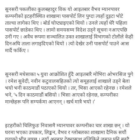
सुनसरी पकलीका कुलबहादुर विक यो आइतबार वैभव म्यानपावर
कम्पनीको इटहरीस्थित शाखामा पासपोर्ट लिन पुग्दा त्यहाँ दुइटा भोटे
ताल्चा लागेका थिए । बोर्ड घोप्ट्याइएको थियो । उनले त्यहाँ धेरै पहिला
पासपोर्ट छाडेका थिए । लामो समयसम्म विदेश उड्ने सूचना नआएपछि
उनी गए । अवैध रूपमा सञ्चालित उक्त शाखालाई विभागको टोलीले केही
दिनअघि ताला लगाइदिएको थियो । त्यो देखेर उनी पासपोर्ट पाउने आस
मार्दै फर्किए ।
सुनसरी मधेसाका ५ युवा आक्रोशित हुँदै आइतबारै मोभिरा ओभरसिज पुगे
। रमेश सुवेदी, नवीन कटुवालसहितको त्यो समूहलाई शाखाले उड्ने बेला
भयो भनी काठमाडौं पठाएको थियो । तर, भिसा आएको रहेनछ । रमेशले
भने, ‘५ दिन काठमाडौं बसियो । भिसा आएको रहेनछ, कम्पनीका
मान्छेहरू पनि सम्पर्कमा आएनन् । खर्च मात्रै भयो ।’
इटहरीको चिलिफुङ निवासमै म्यानपावर कम्पनीका चार शाखा छन् । यो
घरमा भएका उपकार, लिङ्कन, वैभव र ग्लोबलका शाखामा दैनिक सयौं
युवाको भीड लाग्छ । नयाँ अनुहार देख्नासाथ नजिकिने जमात पनि बढ्दै