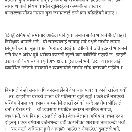
सागर थापाले नियमविपरीत खुलिरहेका कम्पनीका शाखा र
कन्सल्ट्यान्सीका नाममा युवा जमातलाई ठग्ने क्रम बढिरहेको बताए ।
‘दिनहुँ ठगिएको समाचार आउँदा पनि युवा जमात सचेत भएको छैन,’ प्रहरी
निरीक्षक थापाले भने । यो समस्यालाई सम्बद्ध सबै पक्षले गम्भीर रूपमा
लिनुपर्ने उनको सुझाव छ । ‘पहाड र तराईको ठोक्किने ठाउँ इटहरी भएकाले
पनि वैध र अवैध दुवै थरीका कम्पनी खुल्ने क्रम बाक्लिँदै गएको छ,’ इटहरी
उद्योग वाणिज्य संघका पूर्वअध्यक्ष टंक दुलालले भने, ‘तर, व्यवसायलाई
व्यवस्थित गर्नेतर्फ सरकारी र व्यवसायीले गम्भीर सोच बनाएको पाइँदैन ।’
विभागले केही समयअघि काठमाडौंको वेभ म्यानपावर कम्पनी खारेज गर्यो
। तर, इटहरीमा यसको शाखा धेरै पछिसम्म खुलै रह्यो । कतै दर्तै नभएको
पश्चिम नेपाल म्यानपावर कम्पनीले लाखौं ठगेको भन्दै प्रहरीमा पीडितले
धर्ना र घेराउ गरे । यो व्यवसाय मर्यादित बनाउन नागरिक समाज,
व्यवसायी, श्रम विभाग र प्रहरीले समेत बेला-बेलामा अभियान नचलाएका
होइनन् । एक वर्षयता दर्जनभन्दा बढी कम्पनीका शाखामा तालाबन्दी भयो
। ‘तर यस्तो अभियान हुरी आएझंै आउँछ र सेलाउँछ,’ दुलालले भने,