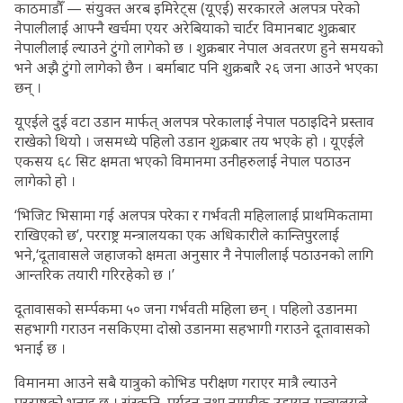
काठमाडौँ — संयुक्त अरब इमिरेट्स (यूएई) सरकारले अलपत्र परेको
नेपालीलाई आफ्नै खर्चमा एयर अरेबियाको चार्टर विमानबाट शुक्रबार
नेपालीलाई ल्याउने टुंगो लागेको छ । शुक्रबार नेपाल अवतरण हुने समयको
भने अझै टुंगो लागेको छैन । बर्माबाट पनि शुक्रबारै २६ जना आउने भएका
छन् ।
यूएईले दुई वटा उडान मार्फत् अलपत्र परेकालाई नेपाल पठाइदिने प्रस्ताव
राखेको थियो । जसमध्ये पहिलो उडान शुक्रबार तय भएके हो । यूएईले
एकसय ६८ सिट क्षमता भएको विमानमा उनीहरुलाई नेपाल पठाउन
लागेको हो ।
‘भिजिट भिसामा गई अलपत्र परेका र गर्भवती महिलालाई प्राथमिकतामा
राखिएको छ’, परराष्ट्र मन्त्रालयका एक अधिकारीले कान्तिपुरलाई
भने,‘दूतावासले जहाजको क्षमता अनुसार नै नेपालीलाई पठाउनको लागि
आन्तरिक तयारी गरिरहेको छ ।’
दूतावासको सर्म्पकमा ५० जना गर्भवती महिला छन् । पहिलो उडानमा
सहभागी गराउन नसकिएमा दोस्रो उडानमा सहभागी गराउने दूतावासको
भनाई छ ।
विमानमा आउने सबै यात्रुको कोभिड परीक्षण गराएर मात्रै ल्याउने
परराष्ट्रको भनाइ छ । संस्कृति, पर्यटन तथा नागरीक उड्डायन मन्त्रालयले