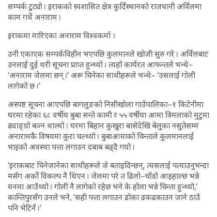
सम्पर्क टुट्यो । इराकको स्वशासित क्षेत्र कुर्दिस्थानको राजधानी अर्विलमा
काम गर्थे अनाराम ।
इराकमा मारिएका अनाराम विश्वकर्मा ।
उनी एकाएक सम्पर्कविहीन भएपछि कुलमानले खोजी सुरु गरे । अर्विलबाट
उनलाई दुई थरी सूचना प्राप्त हुन्थ्यो । त्यहाँ कार्यरत आफन्तले भन्थे–
‘अनाराम जेलमा छन् ।’ अरू चिनेका साथीहरूले भन्थे– ‘उसलाई गोली
लागेको छ ।’
अस्पष्ट सूचना आएपछि बागलुङको निसीखोला गाउँपालिका–१ किटेनीमा
घरमा रहेका ६८ वर्षीय बुबा सन्ते कामी र ५५ वर्षीया आमा त्रिमलाको मुटुमा
ढ्याङ्ग्रो बज्न थाल्यो । घरमा बिहान कुखुरा बासेदेखि बेलुका नसुतेसम्म
अनारामकै विषयमा कुरा चल्थ्यो । बुबाआमाको चिन्ताले कुलमानलाई
भाइको अवस्था पत्ता लगाउन दबाब बढ्दै गयो ।
‘इराकबाट चिनेजानेका साथीहरूले जे बताइदिन्छन्, त्यसलाई पत्याउनुभन्दा
मसँग अर्को विकल्प नै थिएन । जेलमा परे त ढिलो–चाँडो आइहाल्छ भन्ने
मनमा आउँथ्यो । गोली नै लागेको रहेछ भने के होला भन्ने चिन्ता हुन्थ्यो,’
कान्तिपुरसँग उनले भने, ‘सही पत्ता लगाउन ढोका ढकढकाउन जाने ठाउँ
पनि भेटिनँ ।’