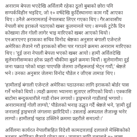
अनाराम बेपत्ता भएदेखि अर्विलामै रहेका ठूलो बुबाको छोरा पनि
सम्पर्कविहीन भइदिए, जो १० वर्षदेखि कुर्दिस्थानमा काम गर्दै आएका
थिए । उनैले अनारामलाई नेपालबाट लिएर गएका थिए । गैरआवासीय
नेपाली संघ इराकले पठाएको खबर कुलमानले पाए । सम्पर्क टुटेकै दिन
कोखामा तीन गोली लागेर भाइ मारिएको खबर आएको थियो ।
एनआरएनए इराकका सचिव विनोद श्रेष्ठका अनुसार बंगाली एजेन्टले
अमेरिका लैजाने गरी इराकको सीमा पार गराउने क्रममा अनाराम मारिएका
थिए । ‘दुई जना नेपाली बेपत्ता भएको खबर आयो । हामी अर्विलदेखि
सुलेमानीसम्मका हरेक प्रहरी चौकीमा बुझ्ने क्रममा थियौं । सुलेमानीमा दुई
जना पक्राउ परेको थाहा पाएपछि जेलमा उनीहरूलाई भेट्न गयौं,’ श्रेष्ठले
भने । उनका अनुसार जेलमा विनोद पौडेल र जीएस तामाङ थिए ।
‘हामीलाई बंगाली एजेन्टले अमेरिका पठाउनका लागि इराकको बोर्डर पास
गर्ने भनेको थियो । त्यही क्रममा भ्यानमा सुताएर लगिएको थियो । एक्कासि
बाटोमा बन्दुकधारीले गाडी रोक्न लगायो । ड्राइभरले गाडीलाई भगायो ।
अनारामलाई गोली लाग्यो,’ पौडेलको भनाइ उद्धृत गर्दै श्रेष्ठले भने, ‘हामी दुई
जनालाई ड्राइभरले जंगलमा झारिदियो । उसलाई अस्पताल लैजान्छु भनेर
लाग्यो । हामीलाई पहाड उक्लिने क्रममा प्रहरीले समात्यो ।’
अर्विलमा कार्यरत नेपालीसहित विदेशी कामदारलाई दलालले मेक्सिकोको
रुटबाट अमेरिका लैजाने गरेका छन् । त्यसका लागि दलालले ४० लाख