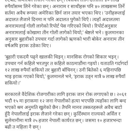
रुपैयाँसम्म लिने गरेका छन् । अनाराम र साथीहरू पनि ४० लाखसम्म तिर्ने
सर्तमा अवैध रूपमा अमेरिका छिर्न जान तयार भएका थिए । ‘उनीहरूलाई
अदालत लैजाने दिनमा म पनि अदालत पुगेको थिएँ । त्यहाँ अदालतमा
अनारामलाई गोली लागेको रिपोर्ट पेस गरिएको थियो । रिपोर्टअनुसार
अनारामलाई कोखामा तीन गोली लागेको थियो,’ श्रेष्ठले भने । कुलमानका
अनुसार बुहारीको उपचार गर्दा लागेको ऋणको भारी बोकेर अनाराम तीन
वर्षअघि इराक उडेका थिए ।
‘बुहारी एकदमै पढ्ने खालकी थिइन् । मानसिक रोगको सिकार भइन् ।
उपचार गर्न कहिले भरतपुर त कहिले काठमाडौंमा गइयो । यताउति गर्दागर्दा
१२ लाख रुपैयाँ सकियो तर बुहारी बाँचिनन् । उनी बितेको ६ महिनापछि
भाइ इराक गएको थियो,’ कुलमानले भने, ‘इराक उड्न मात्रै ७ लाख रुपैयाँ
सकियो ।’
सरकारले वैदेशिक रोजगारीका लागि इराक जान रोक लगाएको छ । २०६१
भदौ १५ मा इराकमा १२ जना नेपालीको हत्या भएपछि त्यहाँका लागि बन्द
भएको श्रम अनुमति खुलेको छैन । तैपनि मानव तस्करहरूले अवैध बाटो
हुँदै नेपालीलाई इराक लैजाने गरेका छन् । कुर्दिस्थान राज्यको अर्विल र
सुलेमानीमा मात्रै २५ हजार नेपाली कार्यरत छन् । जसमा १० हजारभन्दा
बढी त महिला नै छन् ।