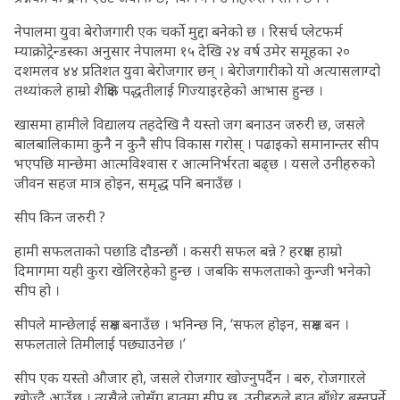
नेपालमा युवा बेरोजगारी एक चर्को मुद्दा बनेको छ । रिसर्च प्लेटफर्म
म्याक्रोट्रेन्डस्का अनुसार नेपालमा १५ देखि २४ वर्ष उमेर समूहका २०
दशमलव ४४ प्रतिशत युवा बेरोजगार छन् । बेरोजगारीको यो अत्यासलाग्दो
तथ्यांकले हाम्रो शैक्षिक पद्धतीलाई गिज्याइरहेको आभास हुन्छ ।
खासमा हामीले विद्यालय तहदेखि नै यस्तो जग बनाउन जरुरी छ, जसले
बालबालिकामा कुनै न कुनै सीप विकास गरोस् । पढाइको समानान्तर सीप
भएपछि मान्छेमा आत्मविश्वास र आत्मनिर्भरता बढ्छ । यसले उनीहरुको
जीवन सहज मात्र होइन, समृद्ध पनि बनाउँछ ।
सीप किन जरुरी ?
हामी सफलताको पछाडि दौडन्छौं । कसरी सफल बन्ने ? हरक्षण हाम्रो
दिमागमा यही कुरा खेलिरहेको हुन्छ । जबकि सफलताको कुन्जी भनेको
सीप हो ।
सीपले मान्छेलाई सक्षम बनाउँछ । भनिन्छ नि, ‘सफल होइन, सक्षम बन ।
सफलताले तिमीलाई पछ्याउनेछ ।’
सीप एक यस्तो औजार हो, जसले रोजगार खोज्नुपर्दैन । बरु, रोजगारले
खोज्दै आउँछ । त्यसैले जोसँग हातमा सीप छ, उनीहरुले हात बाँधेर बस्नुपर्ने