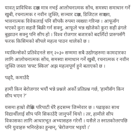
यावत् प्राविधिक दक्षता मात्र नभई आलोचनात्मक सोंच, समस्या समाधान गर्ने
खुबी, रचनात्मक र नवीन जुक्ति, सञ्चार दक्षता, डिजिटल साक्षरता,
भावनात्मक विवेकलाई पनि सीपकै रुपमा व्यख्या गरिन्छ । आफूसँग
भएको कुरा सहजै बिक्री गर्न सक्नु, आफूले भन्न खोजेको कुरा सही ढंगले
बुझाउन सक्नु पनि सीप हो । विश्व रोजगार बजारको बदलिँदो प्रारुपसँगै
फरक किसिमको सीपले महत्व पाउन थालेको छ ।
म्याकिन्सेको प्रतिवेदनले सन् २०३० सम्ममा सबै उद्योगहरुमा कामदारका
लागि आलोचनात्मक सोंच, समस्या समाधान गर्ने खुबी, रचनात्मक र नवीन
जुक्ति जस्ता ‘सफ्ट स्किल’ अझ महत्वपूर्ण हुने बताएको छ ।
पढ्दै, कमाउँदै
हामी किन बेरोजगार भयौं भन्ने प्रश्नले अर्को प्रतिप्रश्न गर्छ, ‘हामीसँग किन
सीप भएन ?’
यसमा हाम्रो शैक्षिक परिपाटी धेरै हदसम्म जिम्मेवार छ । पढाइका साथ
विद्यार्थीलाई सीप पनि सिकाउँदै जानुपर्ने थियो । तर, हामीले सीप
विकासका लागि आधारभूत अभ्यासहरु गरेनौं । यसैले त स्नातकोत्तरपछि
पनि युवाहरु भनिरहेका हुन्छन्, ‘बेरोजगार भइयो ।’