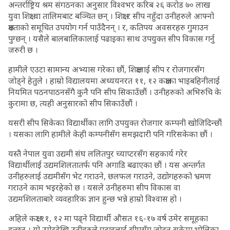
अन्तर्राष्ट्रिय श्रम संगठनका अनुसार विश्वभर करिब २६ करोड ७० लाख
युवा शिक्षा वा तालिमबाट बञ्चित छन् । शिक्षा र सीप नहुँदा उनीहरुले आफ्नो
क्षमताको समूचित उपयोग गर्न पाउँदैनन् । र, कतिपय अवसरहरु गुमाउन
पुग्छन् । यसैले बालबालिकालाई पढाइका साथ उपयुक्त सीप विकास गर्नु
जरुरी छ ।
हामीले एउटा सामान्य अभ्यास गरेका छौं, शिक्षालाई सीप र रोजगारसँग
जोड्ने हेतुले । हाम्रो विद्यालयमा अध्ययनरत ११, १२ कक्षाका भाइबहिनीलाई
नियमित पठनपाठनसँगै कुनै पनि सीप सिकाउँछौं । उनीहरुको अभिरुचि के
कुरामा छ, त्यही अनुसारको सीप सिकाउँछौं ।
यसरी सीप सिकेका विद्यार्थीका लागि उपयुक्त रोजगार कम्पनी खोजिदिन्छौं
। यसका लागि हामीले केही कम्पनीसँग समझदारी पनि गरिसकेका छौं ।
यस्तै नेपाल युवा उद्यमी संघ ललितपुर च्याप्टरसँग सहकार्य गरेर
विद्यार्थीलाई उद्यमशिलतातर्फ पनि अगाडि बढाएका छौं । यस अन्तर्गत
उनीहरुलाई उद्यमीसँग भेट गराउने, छलफल गराउने, उद्योगहरुको भ्रमण
गराउने काम भइरहेको छ । यसले उनीहरुमा सीप विकास वा
उद्यमशिलताबारे व्यवहारिक ज्ञान हुन्छ भन्ने हाम्रो विश्वास हो ।
अहिले कक्षा ११, १२ मा पढ्ने विद्यार्थी औसत १६-१७ वर्ष उमेर समूहका
हुन्छन् । यो उमेरदेखि उनीहरुले पढाइलाई सीपसँग जोड्न सकेमा भोलिका