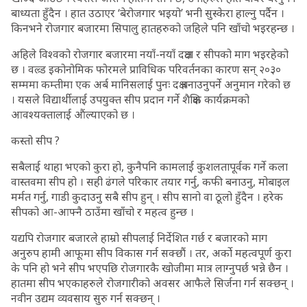
बाध्यता हुँदैन । हात उठाएर ‘बेरोजगार भइयो’ भनी सुस्केरा हाल्नु पर्दैन ।
किनभने रोजगार बजारमा सिपालु हातहरुको जहिले पनि खाँचो भइरहन्छ ।
अहिले विश्वको रोजगार बजारमा नयाँ-नयाँ दक्षता र सीपको माग भइरहेको
छ । वल्र्ड इकोनोमिक फोरमले प्राविधिक परिवर्तनका कारण सन् २०३०
सम्ममा कम्तीमा एक अर्ब मानिसलाई पुनः दक्ष बनाउनुपर्ने अनुमान गरेको छ
। यसले विद्यार्थीलाई उपयुक्त सीप प्रदान गर्ने शैक्षिक कार्यक्रमको
आवश्यक्तालाई औंल्याएको छ ।
कस्तो सीप ?
सबैलाई थाहा भएको कुरा हो, कुनैपनि कामलाई कुशलतापूर्वक गर्ने कला
वास्तवमा सीप हो । सही ढंगले परिकार तयार गर्नु, कफी बनाउनु, मोबाइल
मर्मत गर्नु, गाडी कुदाउनु सबै सीप हुन् । सीप सानो वा ठूलो हुँदैन । हरेक
सीपको आ-आफ्नै ठाउँमा खाँचो र महत्व हुन्छ ।
यद्यपि रोजगार बजारले हाम्रो सीपलाई निर्देशित गर्छ र बजारको माग
अनुरुप हामी आफूमा सीप विकास गर्न सक्छौं । तर, अर्को महत्वपूर्ण कुरा
के पनि हो भने सीप भएपछि रोजगारकै खोजीमा मात्र लाग्नुपर्छ भन्ने छैन ।
हातमा सीप भएकाहरुले रोजगारीको अवसर आफैले सिर्जना गर्न सक्छन् ।
नवीन उद्यम व्यवसाय सुरु गर्न सक्छन् ।