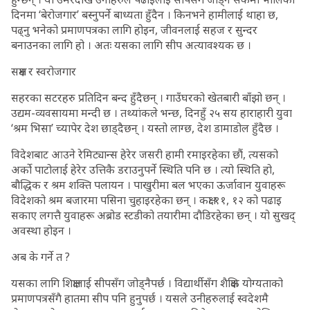
दिनमा ‘बेरोजगार’ बस्नुपर्ने बाध्यता हुँदैन । किनभने हामीलाई थाहा छ,
पढ्नु भनेको प्रमाणपत्रका लागि होइन, जीवनलाई सहज र सुन्दर
बनाउनका लागि हो । अतः यसका लागि सीप अत्यावश्यक छ ।
सक्षम र स्वरोजगार
सहरका सटरहरु प्रतिदिन बन्द हुँदैछन् । गाउँघरको खेतबारी बाँझो छन् ।
उद्यम-व्यवसायमा मन्दी छ । तथ्यांकले भन्छ, दिनहुँ २५ सय हाराहारी युवा
‘श्रम भिसा’ च्यापेर देश छाड्दैछन् । यस्तो लाग्छ, देश डामाडोल हुँदैछ ।
विदेशबाट आउने रेमिट्यान्स हेरेर जसरी हामी रमाइरहेका छौं, त्यसको
अर्को पाटोलाई हेरेर उत्तिकै डराउनुपर्ने स्थिति पनि छ । त्यो स्थिति हो,
बौद्धिक र श्रम शक्ति पलायन । पाखुरीमा बल भएका ऊर्जावान युवाहरू
विदेशको श्रम बजारमा पसिना चुहाइरहेका छन् । कक्षा ११, १२ को पढाइ
सकाए लगत्तै युवाहरू अब्रोड स्टडीको तयारीमा दौडिरहेका छन् । यो सुखद्
अवस्था होइन ।
अब के गर्ने त ?
यसका लागि शिक्षालाई सीपसँग जोड्नैपर्छ । विद्यार्थीसँग शैक्षिक योग्यताको
प्रमाणपत्रसँगै हातमा सीप पनि हुनुपर्छ । यसले उनीहरुलाई स्वदेशमै