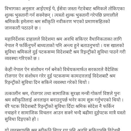
विभागका अनुसार आईएमई पे, ईसेवा जस्ता गेटवेबाट श्रमिकले तोकिएका
शुल्क भुक्तानी गर्न सक्नेछन् । त्यस्तो शुल्क भुक्तानी गरेपछि प्रणालीले
श्रमिककै इमेलमा श्रम स्वीकृति नवीकरण भएको प्रमाणसहितको
जानकारी पठाउने छ ।
महानिर्देशक दाहालले विदेशमा श्रम अवधि सकिएर वैधानिकताका लागि
नेपाल नै फर्किनुपर्ने बाध्यताको पनि अन्त्य हुने बताउनुभयो । यस खालको
सुविधा श्रमिकले दुई पटकसम्म विदेशबाटै श्रम रिइन्ट्रीको सुविधा पाउने गरी
व्यवस्था गरिएको छ ।
केही नेपाल ऐन संशोधन गर्न बनेको विधेयकमार्फत सरकारले वैदेशिक
रोजगार ऐन संशोधन गरेर दुई पटकसम्म कामदारलाई विदेशबाटै श्रम
रिइन्ट्रीको सुविधा दिन सकिने व्यवस्था गरेको थियो ।
तत्कालीन श्रम, रोजगार तथा सामाजिक सुरक्षा मन्त्री गोकर्ण विष्टले पुनः
श्रम स्वीकृतिलाई अनलाइन बनाउनुपर्छ भनेर काम सुरू गर्नुभएको थियो ।
धेरै पटक विदेशबाटै रिइन्ट्रीको सुविधा दिँदा श्रमिक स्वेदेश नै फर्किन
नचाहने र सामाजिक विचलन आउन सक्ने भन्दै बढीमा दुईपटक मात्रै यस्तो
सुविधा दिइएको हो ।
यो व्यवस्थापछि श्रम स्वीकृति लिएर गए पनि अवधि सकिएपछि विदेशमै