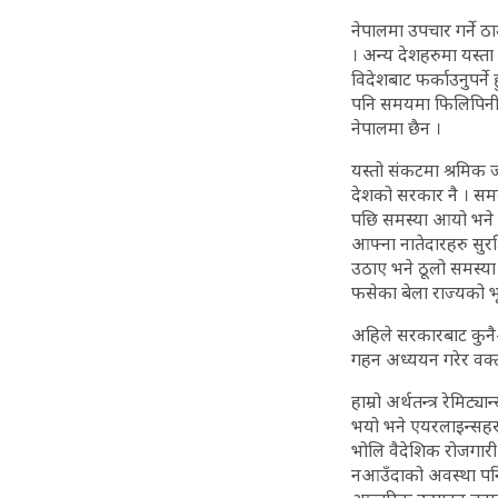
नेपालमा उपचार गर्ने ठा
। अन्य देशहरुमा यस्ता
विदेशबाट फर्काउनुपर्ने
पनि समयमा फिलिपिनी ना
नेपालमा छैन ।
यस्तो संकटमा श्रमिक जव
देशको सरकार नै । समस्
पछि समस्या आयो भने श
आफ्ना नातेदारहरु सुरक्
उठाए भने ठूलो समस्य
फसेका बेला राज्यको 
अहिले सरकारबाट कुनै–
गहन अध्ययन गरेर वक्तव
हाम्रो अर्थतन्त्र रेमि
भयो भने एयरलाइन्सहरु ड
भोलि वैदेशिक रोजगारी 
नआउँदाको अवस्था पनि अ