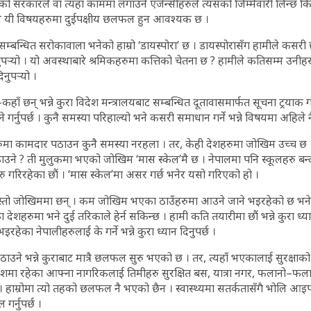
शको सरकारले वा त्यहाँ काममा लगाउने एजेन्सीहरुले त्यसको जिम्मेवारी लिन्छ कि ल
हिले यी विषयहरुमा दुईपक्षीय छलफल हुन आवश्यक छ ।
को सम्बन्धित सरोकावाला भनेको हाम्रो ‘डायस्पोरा’ छ । डायस्पोरासँग हामीले कस
िनुपर्‍यो । यो अवस्थाबारे श्रमिकहरुमा कत्तिको चेतना छ ? हामीले कतिसम्म उनीह
िनुपर्‍यो ।
कहाँ छन् भन्ने कुरा विदेश मन्त्रालयबाट सम्बन्धित दूतावासमार्फत सूचना ट्रयाक गर
र्नुपर्छ । कुनै समस्या परिहाल्यो भने कसरी समाधान गर्ने भन्ने विषयमा अहिले नै
ा कामदार पठाउन कुनै समस्या नरहला । तर, केही देशहरुमा जोखिम उच्च छ
पठाउने ? ती मुलुकमा भएको जोखिम ‘मास स्केल’मै छ । नेपालमा पनि स्कूलहरु बन्द 
ु गरिरहेका छौं । ‘मास स्केल’मा असर गर्छ भनेर यसो गरिएको हो ।
ि यस्तो जोखिममा छन् । कम जोखिम भएका ठाउँहरुमा आउने जाने भइरहेको छ भ
ेशहरुमा भने दुई तरिकाले हेर्न सकिन्छ । हामी कति तयारीमा छौं भन्ने कुरा ध्या
रहेका नेपालीहरुलाई के गर्ने भन्ने कुरा ध्यान दिनुपर्छ ।
ाउने भन्ने कुराबाट मात्रै छलफल सुरु भएको छ । तर, त्यहाँ भएकालाई सुरक्षा
 विदेशमा रहेका आफ्ना नागरिकलाई तिमीहरु सुरक्षित बस, यात्रा नगर, फलानो–फ
। हाम्रोमा त्यो तहको छलफल नै भएको छैन । स्वास्थ्यमा सतर्कतासँगै भोलि आइपर
र्नुपर्छ ।