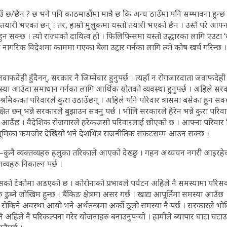
उँ छ/छैन ? छ भने पनि काठमाडौंमा मात्रै छ कि अन्य ठाउँमा पनि सम्भावना हुन्छ भ
 तयारी भएका छन् । तर, हाम्रो मुलुकमा यस्तो तयारी भएको छैन । उस्तै परे आफ्न
 हुन सक्छ । त्यो राज्यको दायित्व हो । फिलिपिन्समा यस्तो उद्धारका लागि एउटा ‘
गरिक विदेशमा काममा गएका बेला उद्दार गर्नका लागि त्यो कोष खर्च गरिन्छ । य
ाफदेही हुँदैनन्, सरकार नै जिम्मेवार हुनुपर्छ । त्यहाँ न रोगजारदाता जवाफदेही ह
या आउँदा समाधान गर्नका लागि आर्थिक स्रोतको व्यवस्था हुनुपर्छ । अहिले सरक
्रमिकका परिवारले कुरा उठाउँछन् । अहिले पनि परिवार त्रासमा बसेका हुन सक्
षित छन् भन्ने सरकारले बुझाउन सक्नु पर्छ । भोलि सरकारले हेरेन भन्ने कुरा परिव
ा आउँछ । वैदेशिक रोजगारले हरेकजसो परिवारलाई छोएको छ । आफ्ना परिवार
भूमिका कमजोर देखियो भने देशभित्र राजनीतिक संकटसम्म आउन सक्छ ।
कुनै व्यक्तव्यहरु हलुका तरिकाले आएको देख्छु । गहन अध्ययन नगरी आइरहेका
्यहरु निकाल्न पर्छ ।
ट्यान्सको टेकोमा अडएको छ । कोरोनाको प्रभावले पर्यटन अहिले नै समस्यामा परिस
ुब्ने जोखिम हुन्छ । बैंकिङ क्षेत्रमा असर गर्छ । खाद्य आपूर्तिमा समस्या आउँछ 
रोकिने अवस्था आयो भने अर्थतन्त्रमा अर्को ठूलो समस्या नै पर्छ । सरकारले भोलि
हिले नै परिकल्पना गरेर योजनाहरु बनाउनुपर्‍यो । हामीले ब्यापार घाटा घटाउनेत