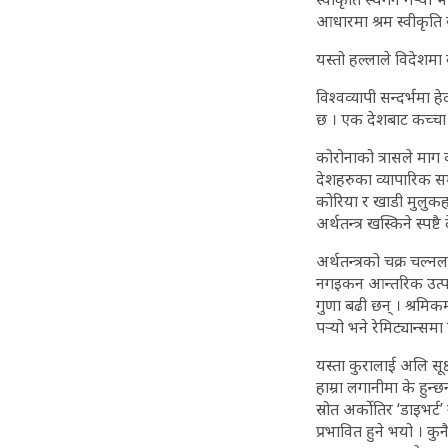
आधारमा श्रम स्वीकृति रो
यस्तो हल्लाले विदेशमा 
विश्वव्यापी सन्दर्भमा 
छ । एक देशबाट कच्चा प
कोरोनाको त्रासले माग 
देशहरुका व्यापारिक स
कोरिया र खाडी मुलुकहर
अर्थतन्त्र खस्किने स्पष्
अर्थतन्त्रको चक्र चल्न
नगइकन आन्तरिक उत्पादन
गुणा बढी छन् । श्रमिक
पर्‍यो भने रेमिट्यान्स
यस्ता कुरालाई अलि सूक्
हाम्रा लगानीमा के हुन
स्रोत अर्कोतिर ‘डाइभर
प्रभावित हुने भयो । क