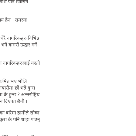
े लाभ पनि खोसिने
षय हैन । समस्या
धेरै नागरिकहरु विभिन्न
ने कसरी उद्धार गर्ने
न नागरिकहरुलाई यस्तो
क्रमित भए भोेलि
रीमा छौं भन्ने कुरा
े हुन्छ ? अन्तर्राष्ट्रिय
न दिएका छैनौं ।
ुका बारेमा हामीले सोच्न
कुरा के पनि थाहा पाउनु