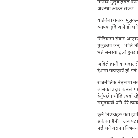
गन्तव्य मुलुकहरुले का
अवस्था आउन सक्छ ।
यतिबेला गन्तव्य मुलुक
व्यापक हुँदै जाने हो भ
सिरियामा संकट आएका बेल
मुलुकमा छन् । भोलि ती
भन्ने समस्या ठूलो हुन्छ
अहिले हामी कामदार रो
देशमा पठाएको हो भन्न
राजनीतिक नेतृत्वमा बस
त्यसको उद्दार कसले गर
हेर्नुपर्छ । भोलि त्यहाँ
समुदायले पनि धेरै ख्य
कुनै निर्णयहरु गर्दा ह
सकेका छैनौं । अब पठाउ
पर्छ भने यसका विषयमा अ