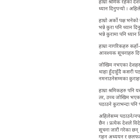
हाम्रा श्रमिक रहेका दे
ध्यान दिनुपर्‍यो । अ
हाम्रो अर्को पक्ष भने
भन्ने कुरा पनि ध्यान द
भन्ने कुरामा पनि ध्यान द
हाम्रा नागरिकहरु कहाँ–
आवश्यक सूचनाहरु दिने ग
जोखिम नभएका देशहरुम
थाहा हुँदाहुँदै कसरी 
नमनाउनेसम्मका कुराहर
हाम्रा श्रमिकहरु पन
तर, उच्च जोखिम भएका द
पठाउने कुराभन्दा पनि भइ
अहिलेसम्म पठाउने/नपठ
छैन । प्रत्येक देशले
सूचना जारी गरेका छन् 
गहन अध्ययन र छलफल ग