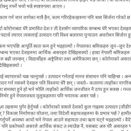
क्नु नपर्ने भयो भन्ने स्पष्टरुपमा आएन ।
काम गर्न जान लागेका मात्रै हैन, काम गरिरहेकाहरुमा पनि त्रास सिर्जना गरेको छ
हेर्दा कोरोनाबाट धेरै प्रभावित देश र ती देशसँग व्यापारिक सम्बन्ध धेरै भएका द
दार्थ ल्याएर त्यसलाई उत्पादन गरी विश्व बजारमा पुर्‍याउन अवरोधन सिर्जना ह
कम भएपछि आपूर्ति स्वतः कम हुने भइहाल्यो । नेपालका श्रमिकहरु जुन–जुन देश
म्बन्ध भएका देशहरुमा आर्थिक असरहरु देखिइसक्यो । हाम्रा नेपाली श्रमिकहरु
ु बढी जान्छन् । विद्यार्थीहरु अष्ट्रेलिया तथा अमेरिकामा छन् । कोरोनाको असर
टै देखिइसक्यो ।
लाई ब्यापारको चक्र चल्नुपर्छ । उत्पादन गर्नलाई मानव संसाधन पनि चाहिन्छ । अन
 गर्न नसक्ने देशहरु पनि विश्वमा धेरै छन् । जस्तो– कतारमा त्यहाँका नागरिक
मा समस्या हुने हो भने भोलि त्यहाँको आर्थिक जनजीवन नै ठप्प हुन सक्छ । गन्
मा निर्भर हुने नेपालजस्ता मुलुकहरुमा पनि भयानक असर पर्छ ।
ष्म तहसम्म पुगेर हेर्नुपर्छ । कोरोनाको त्रासले देशको कुल गाह्रस्थ उत्पादन (जीड
्छन् ? विकास निर्माणका योजना, तथा विदेशी सहायताहरुमा के प्रभाव पर्छ ? हा
्ट’ गर्नुपर्ने अवस्था आयो भने नेपाल आउने सहायता तथा ऋण घट्ने भइहाल्यो । व
ुनै पनि प्रकोपको असरले आर्थिक संकट त ल्याउँछ नै, यसबाट अरु धेरै असरहरु पर