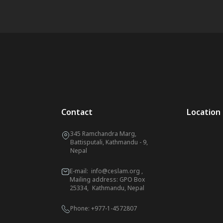
Contact
Location
345 Ramchandra Marg,
Battisputali, Kathmandu - 9,
Nepal
E-mail:
info@ceslam.org
,
Mailing address: GPO Box
25334, Kathmandu, Nepal
Phone:
+977-1-4572807