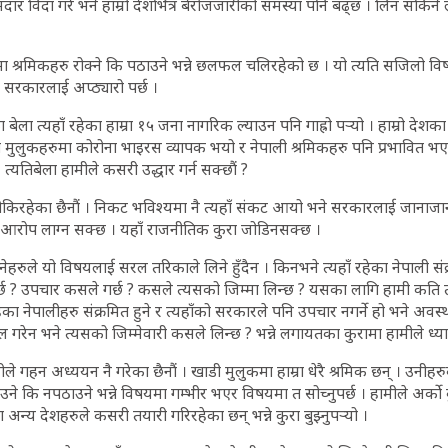
मदार विदा गरे भने हाम्रो देशभित्र बेरोजजारीको समस्या पनि बढ्छ । लिन सकिन
मा श्रमिकहरु रोक्ने कि पठाउने भन्ने छलफल चलिरहेको छ । यो त्यति सजिलो वि
ने सरकारलाई अप्ठ्यारो पर्छ ।
ा त्यहाँ रहेका हाम्रा १५ जना नागरिक ल्याउन पनि गाह्रो पर्‍यो । हाम्रो देशका 
 मुलुकहरुमा कोरोना भाइरस व्यापक भयो र नेपाली श्रमिकहरु पनि प्रभावित भए भ
 । त्यतिबेला हामीले कसरी उद्धार गर्न सक्छौं ?
किरहेका छैनौं । निकट भविश्यमा नै त्यहाँ संकट आयो भने सरकारलाई जानाजा
े आरोप लाग्न सक्छ । यहाँ राजनीतिक कुरा जोडिनसक्छ ।
्नेहरुले यो विषयलाई सरल तरिकाले लिने हुँदैन । किनभने त्यहाँ रहेका नेपाली सं
्छ ? उपचार कसले गर्छ ? कसले त्यसको जिम्मा लिन्छ ? यसका लागि हामी कति तया
 रहेका नेपालीहरु संक्रमित हुने र त्यहाँको सरकारले पनि उपचार नगर्ने हो भने अवस्था क
ाल गरेन भने त्यसको जिम्मेवारी कसले लिन्छ ? भन्ने लगायतका कुरामा हामीले ध्या
ामीले गहन अध्ययन नै गरेका छैनौं । खाडी मुलुकमा हाम्रा धेरै श्रमिक छन् । उनीहर
ने कि नपठाउने भन्ने विषयमा गम्भीर भएर विषयमा त सोच्नुपर्छ । हामीले अर्को 
न्य देशहरुले कसरी तयारी गरिरहेका छन् भन्ने कुरा बुझ्नुपर्‍यो ।