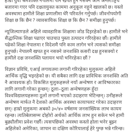
हाम्रो युवा श्रमशक्ति नेपालमा पनि खपत हुन नसक्ने अनि अन्तर्राष्ट्रिय
बजारमा गएर पनि दक्षतायुक्त काममा अनुकूल नहुने खालको छ। यस्तो
अवस्थामा हामीले शिक्षा प्रणालीमा धेरै परिवर्तन गर्नुपर्छ। जीवनोपयोगी
शिक्षा छ कि छैन ? व्यावसायिक शिक्षा छ कि छैन ? समीक्षा हुनुपर्छ।
न्यूजिल्याण्डले अहिले व्यावहारिक शिक्षामा जोड दिइरहेको छ। हामीले भने
सैद्धान्तिक शिक्षा पढाएर चाउचाउ पुस्ता उत्पादन गरिरहेका छौं। हामीले
पढेको शिक्षा नेपालमा र विदेशमै पनि काम लागेन भने त्यसको समीक्षा
हुनुपर्छ। नेपालमै खपत हुन नसक्ने जनशक्ति कसरी दक्ष हुनसक्यो र
हामीले दक्ष जनशक्ति पलायन भयो भनिरहेका छौं ?
विज्ञान प्रविधि, एआई लगायतमा लगानी गरिरहेका मुलुकमा अहिले
आर्थिक वृद्धि भइरहेको छ। यी सबैका लागि दक्ष प्राविधिक जनशक्ति अति
नै आवश्यक हो। विकसित मुलुकहरूले नयाँ अन्वेषण र आविष्कारका
लागि लगानी गरेका हुन्छन्। ठूला–ठूला अन्वेषणहरू हुँदा
विश्वविद्यालयहरूमा ठूलो लगानी भएको उदाहरण भेटिन्छन्। उनीहरूले
अन्वेषण मार्फत नै देशको आर्थिक अवस्था कायापलट गरेका उदाहरण
छन्। हाम्रो मुलुकमा अबको ३०/४० वर्षसम्म जनसांख्यिक लाभ कायम
रहन्छ। त्यतिबेलासम्म दोहोरो अर्थको आर्थिक लाभ हुन सकेन भने हामी
बुढ्यौलीमा प्रवेश गर्छौं। त्यसपछिको अवस्था कस्तो होला भनेर बुझ्न
अहिलेको अमेरिका, जापान वा दक्षिण कोरियालाई हेरे पुग्छ भन्ने गरिन्छ।