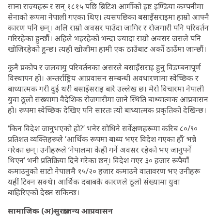
साना राज्यहरू र सन् १८१५ पछि ब्रिटिश आर्मीको इष्ट इण्डिया कम्पनीमा
सेनाको रूपमा नेपाली गएका थिए। त्यसपछिका बसाइँसराइमा हाम्रो आफ्नै
कारण पनि छन्। अलि राम्रो अवसर पाउँदा जागिर र रोजगारी पनि परिवर्तन
गरिरहेका हुन्छौं। अहिले भइरहेको भन्दा ज्यादा राम्रो अवसर जसले पनि
खोजिरहेको हुन्छ। त्यही खोजीमा हामी एक ठाउँबाट अर्को ठाउँमा जान्छौं।
कुनै प्रकोप र जलवायु परिवर्तनका असरले बसाइँसराइ हुनु विडम्बनापूर्ण
विस्थापन हो। अन्तर्राष्ट्रिय आप्रवासन सम्बन्धी अवधारणामा स्वेच्छिक र
बाध्यात्मक गरी दुई थरी बसाइँसराइ बारे उल्लेख छ। मेरो विचारमा नेपाली
युवा ठूलो संख्यामा वैदेशिक रोजगारीमा जाने स्थिति बाध्यात्मक आप्रवासन
हो। रूपमा स्वेच्छिक देखिए पनि सारतः त्यो बाध्यात्मक प्रकृतिको देखिन्छ।
‘किन विदेश जानुभएको हो?’ भनेर सोधिने सर्वेक्षणहरूमा करिब ८०/९०
प्रतिशत व्यक्तिहरूले ‘आर्थिक रूपमा बाध्य भएर विदेश गएका हौं’ भन्ने
गरेका छन्। उनीहरूले ‘नेपालमा केही गर्ने अवसर रहेको भए जानुपर्ने
थिएन’ भनी प्रतिक्रिया दिने गरेका छन्। विदेश गएर ३० हजार रूपैयाँ
कमाउनुको साटो नेपालमै १५/२० हजार कमाउने वातावरण भए उनीहरू
यहीं टिक्न सक्थे। आर्थिक दबाबकै कारणले ठूलो संख्यामा युवा
बाहिरिएको देख्न सकिन्छ।
सामाजिक (अ)सुरक्षाजन्य आप्रवासन