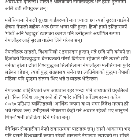
अवस्थामा देखिन्छ। भारत र श्रीलंकाका नागरिकहरू भने हाम्रो तुलनामा
अलि बढी सीपयुक्त छन्।
मलेसियामा नेपाली सुरक्षा गार्डहरूको माग ज्यादा छ। त्यहाँ सुरक्षा गार्डको
क्षेत्रमा नेपाली बाहेक अरू छैनन् भन्दा पनि हुन्छ। हिजो हाम्रो इतिहासको
‘गोर्खे’ अनि ‘बहादुर’ ट्यागका कारण पनि उनीहरूले अघोषित रूपमा
नेपालीहरूलाई सुरक्षा गार्डमा लिने गरेका छन्।
नेपालीहरू साहसी, विश्वासिलो र इमानदार हुन्छन् भन्ने छवि पनि बनेको छ।
हिजोको विश्वयुद्धमा बेलायतको गोर्खा ब्रिगेडमा रहेकाले पनि त्यस्तो छवि
बनेको होला। दोस्रो विश्वयुद्धका सिलसिलामा नेपालीहरू मलेसियामा पुगेर
लडेका रहेछन्, त्यहाँ युद्ध संग्रहालय समेत छ। त्यतिबेलाको युद्धमा नेपाली
महिला पनि युद्धमा संलग्न थिए भन्ने तथ्यहरू भेटिन्छन्।
नेपालबाट बाहिरिएको श्रम आप्रवास रहर भन्दा पनि बाध्यकारी प्रकृतिको
हो। ‘किन विदेश जानुभएको हो ?’ भनेर सोधिने सर्वेक्षणहरूमा करिब
८०/९० प्रतिशत व्यक्तिहरूले ‘आर्थिक रूपमा बाध्य भएर विदेश गएका हौं’
भन्ने गरेका छन्। उनीहरूले ‘नेपालमा केही गर्ने अवसर रहेको भए जानुपर्ने
थिएन’ भनी प्रतिक्रिया दिने गरेका छन्।
वैदेशिक रोजगारीका केही सकारात्मक पाटाहरू छन्। सानो आकारमा भए
पनि यसले विश्वव्यापी रूपमा रहेको ज्ञानलाई नेपालमा ल्याएको छ। सोच्ने