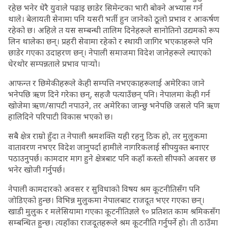
रहेछ भनेर धेरै युवाले पढाइ छाडेर सिमेन्टका भारी बोक्ने अभ्यास गर्न
थाले। बेलायती सेनामा पनि यसरी भर्ती हुन जानेको ठूलो प्रभाव र आकर्षण
रहेको छ। अहिले त यस सम्बन्धी तालिम दिनेहरूले सानोतिनो उद्यमको रूप
लिन थालेका छन्। प्रहरी सेवामा रहेको र स्थायी जागिर भएकाहरूले पनि
छाडेर गएका उदाहरण छन्। नेपाली समाजमा विदेश जानेहरूले ल्याएको
धेरथोर सम्पन्नताले प्रभाव पार्‍यो।
आफन्त र छिमेकीहरूले केही सम्पत्ति नभएकाहरूलाई अमेरिका जाने
भनेपछि ऋण दिने गरेका छन्, सहजै पत्याउँछन् पनि। नेपालमा केही गर्न
खोजेमा ऋण/सापटी नपाउने, तर अमेरिका जान्छु भनेपछि जसले पनि ऋण
हालिदिने परिपाटी विकास भएको छ।
सबै क्षेत्र राम्रो हुँदा त नेपाली श्रमशक्ति यही रहनु ठिक हो, तर मुलुकमा
वातावरण नभएर विदेश जानुपर्दा हामीले नागरिकलाई सीपयुक्त बनाएर
पठाउनुपर्छ। कामदार माग हुने क्षेत्रबाट पनि कहाँ कस्तो सीपको अवसर छ
भनेर खोजी गर्नुपर्छ।
नेपाली कामदारको अवसर र सुविधाको विषय श्रम कूटनीतिसँग पनि
जोडिएको हुन्छ। विभिन्न मुलुकमा नेपालबाट राजदूत भएर गएका छन्।
खाडी मुलुक र मलेसियामा गएका कूटनीतिज्ञले ९० प्रतिशत काम श्रमिकसँग
सम्बन्धित हुन्छ। त्यहाँका राजदूतहरूले श्रम कूटनीति गर्नुपर्ने हो। ती ठाउँमा