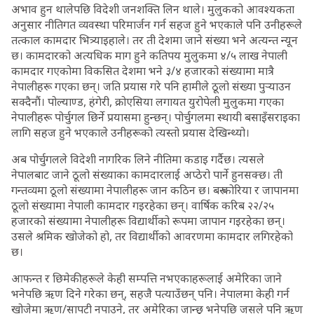
अभाव हुन थालेपछि विदेशी जनशक्ति लिन थाले। मुलुकको आवश्यकता
अनुसार नीतिगत व्यवस्था परिमार्जन गर्न सहज हुने भएकाले पनि उनीहरूले
तत्काल कामदार भित्र्याइहाले। तर ती देशमा जाने संख्या भने अत्यन्त न्यून
छ। कामदारको अत्यधिक माग हुने कतिपय मुलुकमा ४/५ लाख नेपाली
कामदार गएकोमा विकसित देशमा भने ३/४ हजारको संख्यामा मात्रै
नेपालीहरू गएका छन्। जति प्रयास गरे पनि हामीले ठूलो संख्या पुर्‍याउन
सक्दैनौं। पोल्याण्ड, हंगेरी, क्रोएसिया लगायत युरोपेली मुलुकमा गएका
नेपालीहरू पोर्चुगल छिर्ने प्रयासमा हुन्छन्। पोर्चुगलमा स्थायी बसाइँसराइका
लागि सहज हुने भएकाले उनीहरूको त्यस्तो प्रयास देखिन्थ्यो।
अब पोर्चुगलले विदेशी नागरिक लिने नीतिमा कडाइ गर्दैछ। त्यसले
नेपालबाट जाने ठूलो संख्याका कामदारलाई अप्ठेरो पार्ने हुनसक्छ। ती
गन्तव्यमा ठूलो संख्यामा नेपालीहरू जान कठिन छ। बरु कोरिया र जापानमा
ठूलो संख्यामा नेपाली कामदार गइरहेका छन्। वार्षिक करिब २२/२५
हजारको संख्यामा नेपालीहरू विद्यार्थीको रूपमा जापान गइरहेका छन्।
उसले श्रमिक खोजेको हो, तर विद्यार्थीको आवरणमा कामदार लगिरहेको
छ।
आफन्त र छिमेकीहरूले केही सम्पत्ति नभएकाहरूलाई अमेरिका जाने
भनेपछि ऋण दिने गरेका छन्, सहजै पत्याउँछन् पनि। नेपालमा केही गर्न
खोजेमा ऋण/सापटी नपाउने, तर अमेरिका जान्छु भनेपछि जसले पनि ऋण