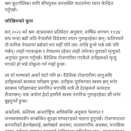
श्रम कूटनीतिका लागि सीपयुक्त जनशक्ति पठाउनेमा ध्यान केन्द्रित
गर्नुपर्छ।
जोखिमको कुरा
सन् २०२२ को श्रम आप्रवासन प्रतिवेदन अनुसार, वार्षिक लगभग ११३४
सय भन्दा बढी जति नेपालीले विदेशमा ज्यान गुमाइरहेका छन्। कतिपयले
ती मानिस नेपालमा बसेको भए यहीं पनि तल–माथि हुन्थे भन्ने तर्क पनि
गर्छन्। त्यहाँ गएकाहरू र नेपालमा रहेका त्यही उमेरका युवाको मृत्युको
अनुपात तुलना गर्नुपर्छ। वैदेशिक रोजगारीमा गएकैले उनीहरूको मृत्यु
भएको हो भन्ने ठोकुवा गर्न गाह्रो हुन्छ।
तर यो भाष्यको अर्को पाटो पनि छ। वैदेशिक रोजगारीमा जानुअघि
उनीहरूको स्वास्थ्य परीक्षण हुन्छ। उनीहरू पूर्णरूपमा स्वस्थ छन् भनेर
स्वास्थ्य परीक्षणबाट प्रमाणित भएपछि मात्रै ती देशहरूले कामदार
लैजान्छन्। यस अर्थमा हेर्दा हामीले स्वस्थ नागरिक गुमाइरहेका छौं भनेर
बुझ्नुपर्ने हुन्छ।
अर्कोतर्फ, कतिपय अन्तर्राष्ट्रिय अभिसन्धि अनुसार पेशागत र
जनस्वास्थ्यसँग सम्बन्धित सुरक्षा मापदण्डको पालना हुनुपर्छ। रोजगारदाता
कम्पनीको हेलचेक्र्याइँ, बस्नेखाने अवस्था, वातावरणीय अवस्था, मानसिक