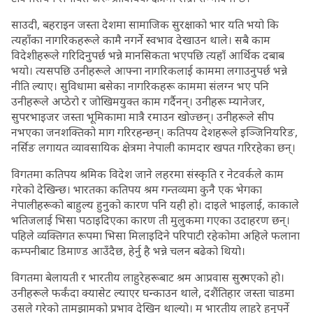
साउदी, बहराइन जस्ता देशमा सामाजिक सुरक्षाको भार यति भयो कि
त्यहाँका नागरिकहरूले कामै नगर्ने स्वभाव देखाउन थाले। सबै काम
विदेशीहरूले गरिदिनुपर्छ भन्ने मानसिकता भएपछि त्यहाँ आर्थिक दबाब
भयो। त्यसपछि उनीहरूले आफ्ना नागरिकलाई काममा लगाउनुपर्छ भन्ने
नीति ल्याए। सुविधामा बसेका नागरिकहरू काममा संलग्न भए पनि
उनीहरूले अप्ठेरो र जोखिमयुक्त काम गर्दैनन्। उनीहरू म्यानेजर,
सुपरभाइजर जस्ता भूमिकामा मात्रै रमाउन खोज्छन्। उनीहरूले सीप
नभएका जनशक्तिको माग गरिरहन्छन्। कतिपय देशहरूले इञ्जिनियरिङ,
नर्सिङ लगायत व्यावसायिक क्षेत्रमा नेपाली कामदार खपत गरिरहेका छन्।
विगतमा कतिपय श्रमिक विदेश जाने लहरमा संस्कृति र नेटवर्कले काम
गरेको देखिन्छ। भारतका कतिपय श्रम गन्तव्यमा कुनै एक भेगका
नेपालीहरूको बाहुल्य हुनुको कारण पनि यही हो। दाइले भाइलाई, काकाले
भतिजलाई भिसा पठाइदिएका कारण ती मुलुकमा गएका उदाहरण छन्।
पहिले व्यक्तिगत रूपमा भिसा मिलाइदिने परिपाटी रहेकोमा अहिले फलाना
कम्पनीबाट डिमाण्ड आउँदैछ, हेर्नु है भन्ने चलन बढेको थियो।
विगतमा बेलायती र भारतीय लाहुरेहरूबाट श्रम आप्रवास सुरु भएको हो।
उनीहरूले फर्कंदा क्यासेट ल्याएर घन्काउन थाले, दशैंतिहार जस्ता चाडमा
उसले गरेको तामझामको प्रभाव देखिन थाल्यो। म भारतीय लाहुरे हुनुपर्ने