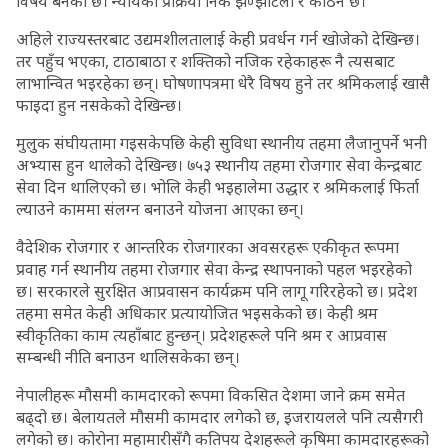
विषय बनेको छ। न्यायको प्रक्रिया निकै झण्झटिलो र कठिन छ।
अहिले राज्यस्तरबाट उद्यमशीलतालाई केही प्रवर्धन गर्न खोजेको देखिन्छ।
तर पहुँच भएका, टाठाबाठा र शक्तिको नजिक रहेकाहरू नै त्यसबाट
लाभान्वित भइरहेका छन्। घोषणापत्रमा धेरै विषय हुने तर श्रमिकलाई खासै
फाइदा हुन नसकेको देखिन्छ।
मुलुक संघीयतामा गइसकेपछि केही सुविधा स्थानीय तहमा लैजानुपर्ने भनी
अभ्यास हुन थालेको देखिन्छ। ७५३ स्थानीय तहमा रोजगार सेवा केन्द्रबाट
सेवा दिन थालिएको छ। भोलि केही भइहालेमा उद्धार र श्रमिकलाई फिर्ता
ल्याउने काममा संलग्न बनाउने योजना आएका छन्।
वैदेशिक रोजगार र आन्तरिक रोजगारका अवसरहरू एकीकृत रूपमा
प्रवाह गर्न स्थानीय तहमा रोजगार सेवा केन्द्र स्थापनाको पहल भइरहेको
छ। सरकारले सुरक्षित आप्रवासन कार्यक्रम पनि लागू गरिरहेको छ। प्रदेश
तहमा समेत केही अधिकार प्रत्यायोजित भइसकेको छ। केही श्रम
स्वीकृतिका काम त्यहाँबाट हुन्छन्। प्रदेशहरूले पनि श्रम र आप्रवास
सम्बन्धी नीति बनाउन थालिसकेका छन्।
नेपालीहरू मौसमी कामदारको रूपमा विकसित देशमा जाने क्रम समेत
बढ्दो छ। बेलायतले मौसमी कामदार लगेको छ, इजरायलले पनि त्यसैगरी
लगेको छ। कोरोना महामारीसँगै कतिपय देशहरूले कृषिमा कामदारहरूको