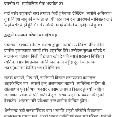
दयनीय छ। सार्वजनिक सेवा भद्रगोल छ।
यहाँ बसेर राष्ट्रवादी नारा लगाएर केही हुनेवाला देखिंदैन। त्यसैले अधिकांश
युवा विदेश जानुपर्ने बाध्यता छ। यी घटनाक्रम र वातावरणले मानिसहरूलाई
‘यहाँ बसेर केही हुँदैन’ भन्ने मनस्थितिलाई बलियो बनाइदिएको हुन्छ।
द्वन्द्वले मलजल गरेको बसाइँसराइ
पचासको दशकमा नेपाल सशस्त्र द्वन्द्वमा फस्यो। त्यतिबेला धेरै मानिस
ग्रामीण इलाकाबाट बसाइँ सरेर शहरतिर छिरे। उनीहरू सुरक्षा खोज्दै र
बालबच्चा पढाउन निजी विद्यालय खोज्दै पनि बसाइँसराइमा निस्किए।
त्यतिबेला ग्रामीण इलाकामा विकासे काम नहुँदा ठूलो स्रोतसाधन
सदरमुकाममा केन्द्रित भएको देखिन्छ।
सडक बनाउने, पिच गर्ने, खानेपानी विस्तार लगायतका कामहरू
शहरकेन्द्रित भए। त्यसले झन् असमानता बढायो। त्यतिबेला गाउँमा ती
स्रोतसाधन पुगेको भए अवसर र उद्यम लगायत विस्तार हुन्थ्यो। राष्ट्रिय
जनगणना २०७८ ले पनि गाउँको ठूलो संख्या शहरतिर प्रवेश गरिरहेको
देखाउँछ। शहरमा पनि प्रदेशका राजधानीमा केन्द्रित हुँदैछ।
थेग्नेभन्दा बढी जनसांख्यिक चाप भएपछि शहरी गरिबीले विकासमा
नकारात्मक प्रभाव पर्छ। शहरी शासन चुनौतीपूर्ण हुन्छ भन्ने गरिन्छ। गाउँको