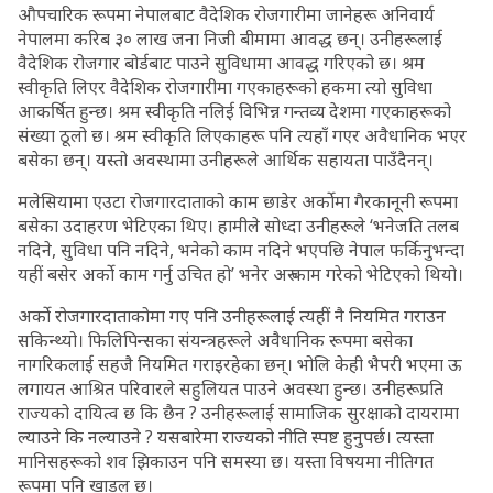
औपचारिक रूपमा नेपालबाट वैदेशिक रोजगारीमा जानेहरू अनिवार्य
नेपालमा करिब ३० लाख जना निजी बीमामा आवद्ध छन्। उनीहरूलाई
वैदेशिक रोजगार बोर्डबाट पाउने सुविधामा आवद्ध गरिएको छ। श्रम
स्वीकृति लिएर वैदेशिक रोजगारीमा गएकाहरूको हकमा त्यो सुविधा
आकर्षित हुन्छ। श्रम स्वीकृति नलिई विभिन्न गन्तव्य देशमा गएकाहरूको
संख्या ठूलो छ। श्रम स्वीकृति लिएकाहरू पनि त्यहाँ गएर अवैधानिक भएर
बसेका छन्। यस्तो अवस्थामा उनीहरूले आर्थिक सहायता पाउँदैनन्।
मलेसियामा एउटा रोजगारदाताको काम छाडेर अर्कोमा गैरकानूनी रूपमा
बसेका उदाहरण भेटिएका थिए। हामीले सोध्दा उनीहरूले ‘भनेजति तलब
नदिने, सुविधा पनि नदिने, भनेको काम नदिने भएपछि नेपाल फर्किनुभन्दा
यहीं बसेर अर्को काम गर्नु उचित हो’ भनेर अरु काम गरेको भेटिएको थियो।
अर्को रोजगारदाताकोमा गए पनि उनीहरूलाई त्यहीं नै नियमित गराउन
सकिन्थ्यो। फिलिपिन्सका संयन्त्रहरूले अवैधानिक रूपमा बसेका
नागरिकलाई सहजै नियमित गराइरहेका छन्। भोलि केही भैपरी भएमा ऊ
लगायत आश्रित परिवारले सहुलियत पाउने अवस्था हुन्छ। उनीहरूप्रति
राज्यको दायित्व छ कि छैन ? उनीहरूलाई सामाजिक सुरक्षाको दायरामा
ल्याउने कि नल्याउने ? यसबारेमा राज्यको नीति स्पष्ट हुनुपर्छ। त्यस्ता
मानिसहरूको शव झिकाउन पनि समस्या छ। यस्ता विषयमा नीतिगत
रूपमा पनि खाडल छ।