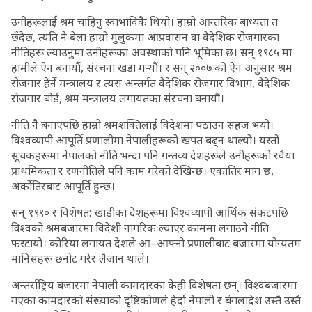
उनीहरूलाई श्रम चाहिनु स्वाभाविकै थियो। हाम्रो आन्तरिक बाध्यता त
छँदैछ, त्यति नै बेला हाम्रो मुलुकमा आप्रवासन वा वैदेशिक रोजगारका
नीतिहरू ल्याउनुमा उनीहरूका अवस्थाको पनि भूमिका छ। सन् १९८५ मा
हामीले ऐन बनायौं, संरचना खडा गर्‍यौं। र सन् २००७ को ऐन अनुसार श्रम
रोजगार हेर्ने मन्त्रालय र त्यस अन्तर्गत वैदेशिक रोजगार विभाग, वैदेशिक
रोजगार बोर्ड, श्रम मन्त्रालय लगायतका संरचना बनायौं।
नीति नै बनाएपछि हाम्रो श्रमशक्तिलाई विदेशमा पठाउन सहज भयो।
विश्वव्यापी आपूर्ति प्रणालीमा नेपालीहरूको खपत बढ्न थाल्यो। यस्तो
सूचकहरूमा नेपालको नीति भन्दा पनि गन्तव्य देशहरूले उनीहरूको रवैया
प्राथमिकता र रणनीतिले पनि काम गरेको देखिन्छ। एकातिर माग छ,
अर्कोतिरबाट आपूर्ति हुन्छ।
सन् १९९० र विशेषत: खाडीका देशहरूमा विश्वव्यापी आर्थिक संकटपछि
विश्वको श्रमबजारमा विदेशी नागरिक ल्याएर काममा लगाउने नीति
फस्टायो। कोरिया लगायत देशले आ–आफ्नो प्रणालीबाट बजारमा योग्यतम
मानिसहरू छनोट गरेर लैजान थाले।
अन्तर्राष्ट्रिय बजारमा नेपाली कामदारका केही विशेषता छन्। विश्वबजारमा
गएका कामदारको संख्याको दृष्टिकोणले हेर्दा नेपाली र बंगलादेश उस्तै उस्तै