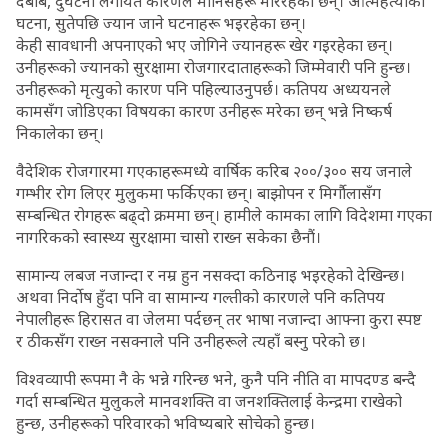
दबाब, दुर्घटना लगायत कारणले मानिसहरू मरिरहेका छन्। आत्महत्याका
घटना, सुतेपछि ज्यान जाने घटनाहरू भइरहेका छन्।
केही सावधानी अपनाएको भए जोगिने ज्यानहरू खेर गइरहेका छन्।
उनीहरूको ज्यानको सुरक्षामा रोजगारदाताहरूको जिम्मेवारी पनि हुन्छ।
उनीहरूको मृत्युको कारण पनि पहिल्याउनुपर्छ। कतिपय अध्ययनले
कामसँग जोडिएका विषयका कारण उनीहरू मरेका छन् भन्ने निष्कर्ष
निकालेका छन्।
वैदेशिक रोजगारमा गएकाहरूमध्ये वार्षिक करिब २००/३०० सय जनाले
गम्भीर रोग लिएर मुलुकमा फर्किएका छन्। बाझोपन र मिर्गौलासँग
सम्बन्धित रोगहरू बढ्दो क्रममा छन्। हामीले कामका लागि विदेशमा गएका
नागरिकको स्वास्थ्य सुरक्षामा चासो राख्न सकेका छैनौं।
सामान्य लबज नजान्दा र नम्र हुन नसक्दा कठिनाइ भइरहेको देखिन्छ।
अथवा निर्दोष हुँदा पनि वा सामान्य गल्तीको कारणले पनि कतिपय
नेपालीहरू हिरासत वा जेलमा पर्दछन् तर भाषा नजान्दा आफ्ना कुरा स्पष्ट
र ठीकसँग राख्न नसक्नाले पनि उनीहरूले त्यहाँ बस्नु परेको छ।
विश्वव्यापी रूपमा नै के भन्ने गरिन्छ भने, कुनै पनि नीति वा मापदण्ड बन्दै
गर्दा सम्बन्धित मुलुकले मानवशक्ति वा जनशक्तिलाई केन्द्रमा राखेको
हुन्छ, उनीहरूको परिवारको भविष्यबारे सोचेको हुन्छ।