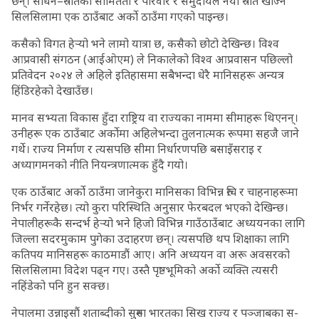
छन्। साधन–स्रोतको सीमितता र परिवार र समुदायले नयाँ स्रोत खोज्ने
सिलसिलामा एक ठाउँबाट अर्को ठाउँमा गएको पाइन्छ।
कसैको विगत हेर्‍यो भने लामो यात्रा छ, कसैको छोटो देखिन्छ। विश्व
आप्रवासी संगठन (आईओएम) ले निकालेको विश्व आप्रवासन पछिल्लो
प्रतिवेदन २०२४ ले अहिले इतिहासमा सबैभन्दा धेरै मानिसहरू अन्यत्र
हिंडिरहेको देखाउँछ।
मानव सभ्यता विकास हुँदा राष्ट्रिय वा राज्यका नाममा सीमाहरू थिएनन्।
उनीहरू एक ठाउँबाट अर्कोमा अहिलेभन्दा तुलनात्मक रूपमा सहजै जाने
गर्थे। राज्य निर्माण र त्यसपछि सीमा निर्धारणपछि बसाइँसराइ र
अध्यागमनको नीति नियन्त्रणात्मक हुँदै गयो।
एक ठाउँबाट अर्को ठाउँमा जानेकुरा मानिसका विभिन्न रुचि र चाहनाहरूमा
निर्भर गर्नेरहेछ। त्यो कुरा परिस्थिति अनुसार फेरबदल भएको देखिन्छ।
नेपालीहरूकै सन्दर्भ हेर्‍यो भने हिजो विभिन्न गाउँठाउँबाट अध्ययनका लागि
जिल्ला सदरमुकाम पुगेका उदाहरण छन्। त्यसपछि थप शिक्षाका लागि
कतिपय मानिसहरू काठमाडौं आए। अनि अध्ययन वा अरू अवसरको
सिलसिलामा विदेश पढ्न गए। उस्तै पृष्ठभूमिको अर्को व्यक्ति त्यसरी
नहिंडेको पनि हुन सक्छ।
नेपालमा उन्नाइसौं शताब्दीको सुरुमा भारतका सिख राज्य र पञ्जाबका स-