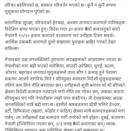
तरिका बदलिएको छ, संस्कार परिवर्तन भएको छ। कुनै न कुनै रूपमा
मुलुकमा योगदान पुगेको छ।
सामाजिक सुरक्षा, परिवारको हेरचाह, अवसर लगायत कारणले मानिसहरू
विदेशिन बाध्य भएका हुन्। विदेश गएर ३० हजार रुपैयाँ कमाउनुको साटो
नेपालमै १५/२० हजार कमाउने वातावरण भए उनीहरू टिक्न सक्थे।
आर्थिक दबाबकै कारणले ठूलो संख्यामा युवाहरू बाहिर गएको देख्न
सकिन्छ।
नेपालबाट दक्ष जनशक्तिको तुलनामा अदक्षहरूको आप्रवासन ज्यादा छ।
नेपालीको माग बढी भएको मलेसिया, साउदी अरेबिया, युएई, कतार,
ओमान, बहराइन लगायत मुलुकहरूले उच्च सीप र कमाइ हुने पेशामा
सकभर आफ्नै नागरिक लिने र सीपयुक्त कामदार विदेशी मुलुकहरूबाट
नलिने कम लिने नीति बनाएका छन्। उनीहरूले सूची बनाएर यो यो सीपको
क्षेत्रमा विदेशी कामदार नल्याउने भनी नीति तय गरेका छन्, जसका कारण
सीपयुक्त भए पनि नेपालीहरू त्यहाँ जान सक्दैनन्। ती देशहरूबाट अदक्ष
जनशक्तिको मात्रै बढी माग छ। हामीले श्रमबजारमा थ्रीडी भनिने डेञ्जर,
डर्टी, डिफिकल्ट (खतरा, फोहोर र कठिन) क्षेत्रमा मात्रै कामदारहरूको माग
गर्छन्। तर उनीहरूले दक्ष कामदार मागै नगरेको भने होइन। दुबई, कतारमा
नेपाली इञ्जिनियर गएका छन्, २/३ लाख रुपैयाँ कमाएका छन्। ल्याब
टेक्निसियन लगायत अरू प्राविधिक क्षेत्रमा राम्रो सम्भावना छ।