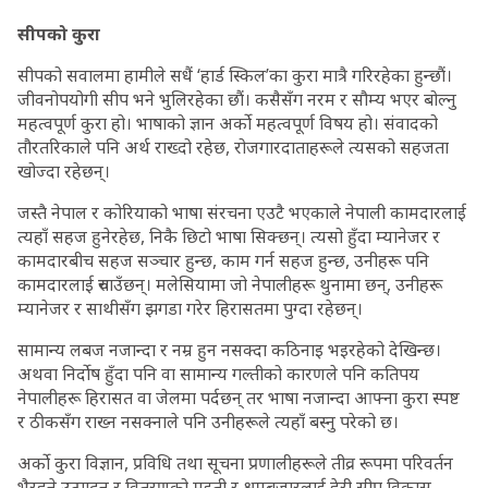
सीपको कुरा
सीपको सवालमा हामीले सधैं ‘हार्ड स्किल’का कुरा मात्रै गरिरहेका हुन्छौं।
जीवनोपयोगी सीप भने भुलिरहेका छौं। कसैसँग नरम र सौम्य भएर बोल्नु
महत्वपूर्ण कुरा हो। भाषाको ज्ञान अर्को महत्वपूर्ण विषय हो। संवादको
तौरतरिकाले पनि अर्थ राख्दो रहेछ, रोजगारदाताहरूले त्यसको सहजता
खोज्दा रहेछन्।
जस्तै नेपाल र कोरियाको भाषा संरचना एउटै भएकाले नेपाली कामदारलाई
त्यहाँ सहज हुनेरहेछ, निकै छिटो भाषा सिक्छन्। त्यसो हुँदा म्यानेजर र
कामदारबीच सहज सञ्चार हुन्छ, काम गर्न सहज हुन्छ, उनीहरू पनि
कामदारलाई रुचाउँछन्। मलेसियामा जो नेपालीहरू थुनामा छन्, उनीहरू
म्यानेजर र साथीसँग झगडा गरेर हिरासतमा पुग्दा रहेछन्।
सामान्य लबज नजान्दा र नम्र हुन नसक्दा कठिनाइ भइरहेको देखिन्छ।
अथवा निर्दोष हुँदा पनि वा सामान्य गल्तीको कारणले पनि कतिपय
नेपालीहरू हिरासत वा जेलमा पर्दछन् तर भाषा नजान्दा आफ्ना कुरा स्पष्ट
र ठीकसँग राख्न नसक्नाले पनि उनीहरूले त्यहाँ बस्नु परेको छ।
अर्को कुरा विज्ञान, प्रविधि तथा सूचना प्रणालीहरूले तीव्र रूपमा परिवर्तन
भैरहने उत्पादन र वितरणको मद्दती र श्रमबजारलाई हेरी सीप विकास,