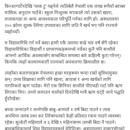
किन्डरगार्टेनदेखि ‘प्लस टु’ पढ्नेले त्यतिबेलै नेपाली एक लाख रूपैयाँ बराबर
मासिक अनुदान पाउँथे। स्कुल निःशुल्क भएकाले त्यो उसको खाना,
लत्ताकपडा वा अन्य आवश्यकता परिपूर्ति गर्नका लागि हो। अस्पतालमा
२०० क्रोनर शुल्क तिरेमा उपचारका लागि जति नै खर्च भए पनि राज्यले
व्यहोर्थ्यो।
म विद्यावारिधि गर्न नर्वे बस्दा हामी एकै तलामा साढे चार वर्ष सँगै रहेका
विद्यावारिधिका विद्यार्थी र प्राध्यापकहरूमध्ये नर्वेका कुनै पनि साथीले
आफ्नो आर्थिक अवस्थासँग सम्बन्धित समस्या बारे कहिल्यै कुरा गरेनन्।
किनकि त्यहाँ कल्याणकारी राज्यको अवधारणा क्रियाशील छ।
त्यहाँका कारागारहरू नेपालमा हाम्रा घरहरूमा भन्दा राम्रो सुविधायुक्त
छन्। उच्च शिक्षाका लागि पनि खाना, आवास र अन्य खर्चको लागि
नागरिकले ऋण पाउँछ। मेरो एक सिनियर साथीले पीएचडी गर्दा पनि ऋण
लिएका थिए। उनले कमाउन थालेको दिनदेखि मात्रै ऋण घट्दै जाने पद्धति
हुँदोरहेछ।
बच्चा जन्माउने र जन्मेपछि बाबु-आमाले १ वर्ष बिदा पाउने र त्यस
अवधिमा तलब तथा कर तिरेबापतको केही प्रतिशत रकम पाउने व्यवस्था
रहेछ। सुत्केरी महिलाले त ६ देखि ९ महिनासम्म तलबी बिदा नै पाउने।
बालबालिकालाई शिशु विद्यालयहरूले हेरिदिन्छ। अस्पतालमा डाक्टरसँगको