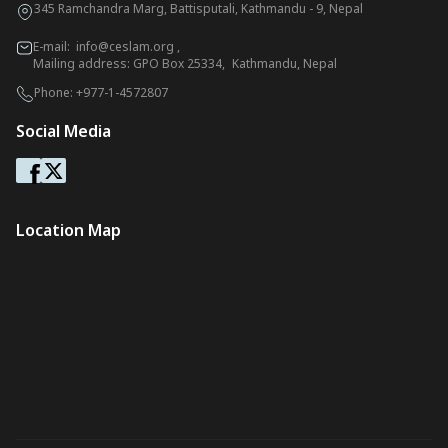
345 Ramchandra Marg, Battisputali, Kathmandu - 9, Nepal
E-mail:
info@ceslam.org
,
Mailing address: GPO Box 25334, Kathmandu, Nepal
Phone:
+977-1-4572807
Social Media
Location Map