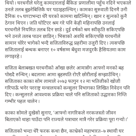
थियो । घरधनीले घरेलु कामदारलाई बैंकिङ प्रणालीमा पहुँच नदिने भएकाले
उनले तलब बुझ्नेबित्तिकै घर पठाइहाल्थिन् । कामका सुरुवाती दिनमै उनी
दैनिक १५ घण्टाभन्दा धेरै घरको काममा खटिन्थिन् । खान र सुत्नको कुनै
ठेगान थिएन । जति घोटिएर श्रम गरे पनि केही महिनापछि उनलाई
घरधनीले नियमित तलब दिन छाडे । दुई वर्षको श्रम स्वीकृति सकिएपछि
भने उनले तलब पाउन छाडिन् । भिसाको अवधि सकिएपछि घरधनीले
सामान चोरेर भागेको भन्दै सजिताविरुद्ध प्रहरीमा उजुरी दिए । त्यसपछि
सजितालाई बन्धक बनाएर १० वर्षसम्म बँधुवा मजदुरकै हैसियतमा काम
लगाइरहे ।
सजिता बेलाबखत घरधनीको आँखा छलेर आमासँग आफ्नो मनको बह
पोख्दै रुन्थिन् । बदलामा आमा बृहस्पति रोएरै छोरीलाई सम्झाउँथिन् ।
सजिताका काका सोम लामाले २०७३ फागुन १२ मा भतिजीको खोजी
गरिपाऊँ भनेर परराष्ट्र मन्त्रालयको कन्सुलर विभागका लिखित निवेदन पनि
दिए । कन्सुलरले आवश्यक प्रक्रिया चाले पनि सजिताको उद्धारका निम्ति
गम्भीर पहल चालेन ।
काका सोमले दुखेसो सुनाए, ‘आफ्नो नागरिकले नरकजस्तो जीवन
बिताएको थाहा पाउँदा पनि राज्यले पत्राचार मात्रै गरेर प्रक्रिया पूरा गर्‍यो ।’
सजिताको भन्दा धेरै फरक कथा छैन, काभ्रेको महाभारत–७ स्थायी घर