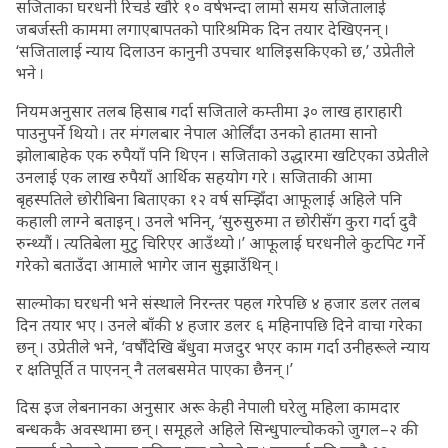
सजिताका घरधनी रिचर्ड खौरे १० वर्षभन्दा लामो समय सजितालाई
जबर्जस्ती काममा लगाएबापतको पारिश्रमिक दिन तयार देखिएनन् ।
‘सजितालाई न्याय दिलाउन कानुनी उपचार थालिइसकिएको छ,’ उप्रेतीले
भने ।
नियमअनुसार तलब हिसाब गर्दा सजिताले कम्तीमा ३० लाख हाराहारी
पाउनुपर्ने थियो । तर मंगलबार नेपाल ओर्लिंदा उनको हातमा सानो
झोलाबाहेक एक रुपैयाँ पनि थिएन । सजिताको उद्धारमा खटिएका उप्रेतीले
उनलाई एक लाख रुपैयाँ आर्थिक सहयोग गरे । सजिताकी आमा
बृहस्पतिले छोरीबिना बिताएका १२ वर्ष सम्झिँदा आफूलाई अहिले पनि
कहाली लाग्ने बताइन् । उनले भनिन्, ‘सुरुसुरुमा त छोरीसँग कुरा गर्दा दुवै
रुन्थ्यौं । त्यतिबेला मुटु चिरिएर आउँथ्यो ।’ आफूलाई घरधनीले कुटपिट गर्ने
गरेको बताउँदा आमाले भागेर जान सुझाउँथिन् ।
साल्मोका घरधनी भने संस्थाले निरन्तर पहल गरेपछि ४ हजार डलर तलब
दिन तयार भए । उनले बाँकी ४ हजार डलर ६ महिनापछि दिने वाचा गरेका
छन् । उप्रेतीले भने, ‘वर्षौंदेखि बँधुवा मजदुर भएर काम गर्दा उनीहरूले न्याय
र क्षतिपूर्ति त पाएनन् नै तलबसमेत पाएका छैनन् ।’
दिस इज लेबनानका अनुसार अरू केही नेपाली घरेलु महिला कामदार
बन्धककै अवस्थामा छन् । समूहले अहिले सिन्धुपाल्चोकको जुगल–२ की