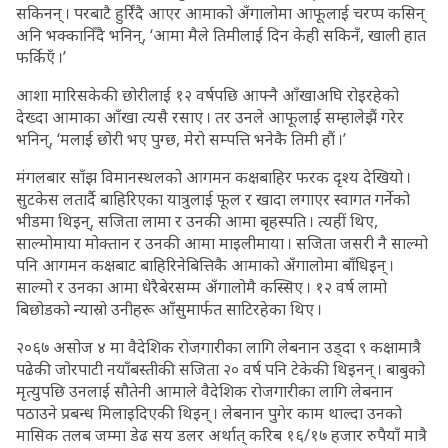
सकिनन् । परबाटै हुर्रिंदै आएर आमाको अँगालोमा आफूलाई चरप्प कसिन्
अनि भक्कानिँदै भनिन्, ‘आमा मैले तिमीलाई दिन केही सकिनँ, खाली हात
फर्किएँ ।’
आशा मारिसकेकी छोरीलाई १२ वर्षपछि आफ्नै आँखाअघि रोइरहेको
देख्दा आमाका आँखा त्यसै रसाए । तर उनले आफूलाई सम्हालेझैं गरेर
भनिन्, ‘मलाई छोरी भए पुग्छ, मेरो सम्पत्ति भनेकै तिमी हौं ।’
मंगलबार साँझ विमानस्थलको आगमन कक्षबाहिर फरक दृश्य देखियो ।
सुटकेस लतार्दै बाहिरिएका यात्रुलाई फूल र खादा लगाएर स्वागत गर्नेको
भीडमा थिइन्, सजिता लामा र उनकी आमा बृहस्पति । त्यहीं थिए,
साल्मोमाया मोक्तान र उनकी आमा माइलीमाया । सजिता जसरी नै साल्मो
पनि आगमन कक्षबाट बाहिरिनेबित्तिकै आमाको अँगालोमा बाँधिइन् ।
साल्मो र उनका आमा धेरैबेरसम्म अँगालोमै कस्सिए । १२ वर्ष लामो
बिछोडको न्यास्रो उनीहरू आँसुमार्फत साटिरहेका थिए ।
२०६७ असोज ४ मा वैदेशिक रोजगारीका लागि लेबनान उड्दा ९ कक्षामात्रै
पढेकी जोरपाटी नयाँबस्तीकी सजिता २० वर्ष पनि टेकेकी थिइनन् । बाबुको
मृत्युपछि उनलाई सौतेनी आमाले वैदेशिक रोजगारीका लागि लेबनान
पठाउने प्रबन्ध मिलाइदिएकी थिइन् । लेबनान पुगेर काम थाल्दा उनको
मासिक तलब जम्मा डेढ सय डलर अर्थात् करिब १६/१७ हजार रुपैयाँ मात्रै