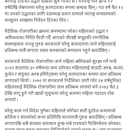
बनमाई दोङको उद्धार प्रक्रिया सुरु गरेको छ । वनमाई पनि झन्डै १२
वर्षदेखि लेबनानमा घरेलु कामदारका रूपमा बन्धक छिन् । गत वर्ष चैत १२
मा उनको उद्धारका लागि वडाध्यक्ष प्रताप लामाले परराष्ट्र मन्त्रालयको
कन्सुलर शाखामा निवेदन दिएका थिए ।
वैदेशिक रोजगारीका क्रममा समस्यामा परेका महिलाको उद्धार र
अधिकारका निम्ति पैरवी गर्दै आएको पौरखी समूहकी रणनीतिक
सल्लाहकार मञ्जु गुरुङ सरकारले घरेलु कामदारमा जाने महिलालाई
प्रतिबन्ध मात्रै लगाएर यस्ता समस्याको समाधान नहुने बताउँछिन् ।
सरकारले वैदेशिक रोजगारीमा जाने महिला श्रमिकको सुरक्षा गर्ने भन्दै
२०६९ साउनमा ३० वर्षभन्दा कम उमेरका महिलालाई साउदी अरब, कतार,
कुवेत र संयुक्त अरब इमिरेट्समा घरेलु कामदारका रूपमा जान प्रतिबन्ध
लगाएको थियो । २०७२ मा सरकारले निर्देशिका जारी गरेर २४ वर्षमुनिका
महिलालाई वैदेशिक रोजगारीमा जान प्रतिबन्ध लगायो भने २०७३ चैत ३
देखि लागू हुने गरी खाडी मुलुकमा घरेलु काममा महिला पठाउन रोक
लगायो ।
घरेलु काम गर्न विदेश पुगेका महिलाले भोगेका सयौं दुर्दान्त कथामध्ये
सजिता र साल्मोको कथा प्रतिनिधि घटनामात्रै गुरुङ बताउँछिन् । प्रतिबन्ध
लगाएपछि सबै समस्या समाधान हुन्छ भन्ने राज्यको गैरजिम्मेवार सोचका
कारण यस्ता घटना बारम्बार निम्तिरहेको उनको भनाइ छ । ‘श्रम गन्तव्यमा