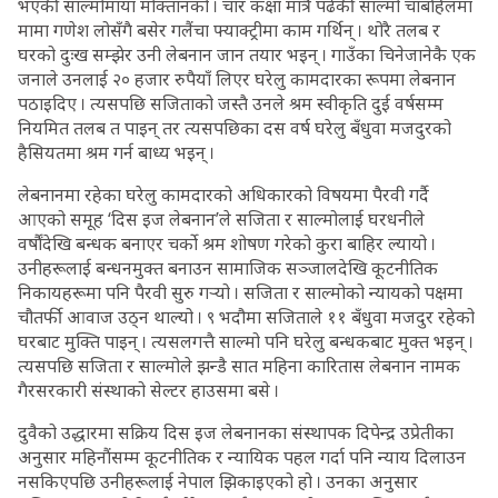
भएकी साल्मोमाया मोक्तानको । चार कक्षा मात्रै पढेकी साल्मो चाबहिलमा
मामा गणेश लोसँगै बसेर गलैंचा फ्याक्ट्रीमा काम गर्थिन् । थोरै तलब र
घरको दुःख सम्झेर उनी लेबनान जान तयार भइन् । गाउँका चिनेजानेकै एक
जनाले उनलाई २० हजार रुपैयाँ लिएर घरेलु कामदारका रूपमा लेबनान
पठाइदिए । त्यसपछि सजिताको जस्तै उनले श्रम स्वीकृति दुई वर्षसम्म
नियमित तलब त पाइन् तर त्यसपछिका दस वर्ष घरेलु बँधुवा मजदुरको
हैसियतमा श्रम गर्न बाध्य भइन् ।
लेबनानमा रहेका घरेलु कामदारको अधिकारको विषयमा पैरवी गर्दै
आएको समूह ‘दिस इज लेबनान’ले सजिता र साल्मोलाई घरधनीले
वर्षौंदेखि बन्धक बनाएर चर्को श्रम शोषण गरेको कुरा बाहिर ल्यायो ।
उनीहरूलाई बन्धनमुक्त बनाउन सामाजिक सञ्जालदेखि कूटनीतिक
निकायहरूमा पनि पैरवी सुरु गर्‍यो । सजिता र साल्मोको न्यायको पक्षमा
चौतर्फी आवाज उठ्न थाल्यो । ९ भदौमा सजिताले ११ बँधुवा मजदुर रहेको
घरबाट मुक्ति पाइन् । त्यसलगत्तै साल्मो पनि घरेलु बन्धकबाट मुक्त भइन् ।
त्यसपछि सजिता र साल्मोले झन्डै सात महिना कारितास लेबनान नामक
गैरसरकारी संस्थाको सेल्टर हाउसमा बसे ।
दुवैको उद्धारमा सक्रिय दिस इज लेबनानका संस्थापक दिपेन्द्र उप्रेतीका
अनुसार महिनौंसम्म कूटनीतिक र न्यायिक पहल गर्दा पनि न्याय दिलाउन
नसकिएपछि उनीहरूलाई नेपाल झिकाइएको हो । उनका अनुसार