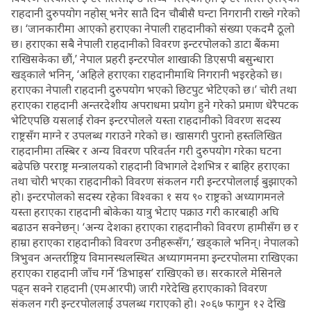
राहदानी दुरुपयोग नहोस् भनेर सातै दिन चौबीसै घन्टा निगरानी राख्ने गरेको
छ। ‘जानकारीमा आएको हराएका नेपाली राहदानीको संख्या एकदमै ठूलो
छ। हराएका सबै नेपाली राहदानीको विवरण इन्टरपोलको डाटा बैंकमा
राखिसकेका छौं,’ नेपाल प्रहरी इन्टरपोल शाखाकी डिएसपी बसुन्धारा
खड्काले भनिन्, ‘अहिले हराएका राहदानीमाथि निगरानी भइरहेको छ।
हराएका नेपाली राहदानी दुरुपयोग भएको छिटपुट भेटिएको छ।’ चोरी तथा
हराएका राहदानी अन्तरदेशीय अपराधमा प्रयोग हुने गरेको प्रमाण धेरैपटक
भेटिएपछि यसलाई रोक्न इन्टरपोलले यस्ता राहदानीको विवरण सदस्य
राष्ट्रसँग माग्ने र उपलब्ध गराउने गरेको छ। खासगरी पुरानो हस्तलिखित
राहदानीमा तस्बिर र अन्य विवरण परिवर्तन गरी दुरुपयोग गरेका घटना
बढेपछि परराष्ट्र मन्त्रालयको राहदानी विभागले देशभित्र र बाहिर हराएका
तथा चोरी भएका राहदानीको विवरण संकलन गरी इन्टरपोललाई बुझाएको
हो। इन्टरपोलको सदस्य रहेका विश्वका १ सय ९० राष्ट्रको अध्यागमनले
यस्ता हराएका राहदानी बोकेका यात्रु भेटाए पक्राउ गरी कारबाही अघि
बढाउन सक्नेछन्। ‘अन्य देशका हराएका राहदानीको विवरण हामीसँग छ र
हाम्रा हराएका राहदानीको विवरण उनीहरूसँग,’ खड्काले भनिन्। नेपालको
त्रिभुवन अन्तर्राष्ट्रिय विमानस्थलस्थित अध्यागमनमा इन्टरपोलमा राखिएका
हराएका राहदानी जाँच गर्ने ‘डिभाइस’ राखिएको छ। सरकारले मेसिनले
पढ्न सक्ने राहदानी (एमआरपी) जारी गरेदेखि हराएकाको विवरण
संकलन गरी इन्टरपोललाई उपलब्ध गराएको हो। २०६७ फागुन १२ देखि