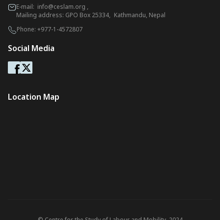
E-mail:
info@ceslam.org
,
Mailing address: GPO Box 25334, Kathmandu, Nepal
Phone:
+977-1-4572807
Social Media
Location Map
© Centre for the Study of Labour and Mobility. 2024