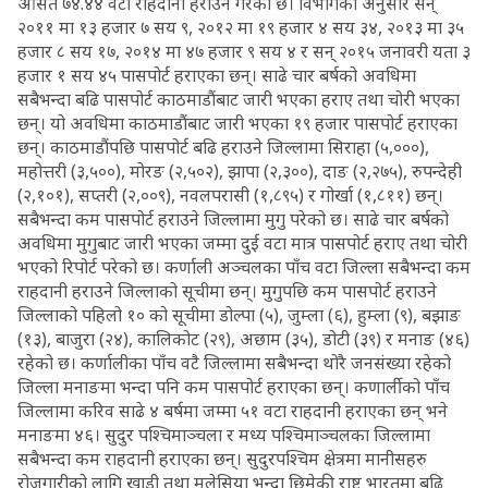
औसत ७४.४४ वटा राहदानी हराउने गरेको छ। विभागका अनुसार सन्
२०११ मा १३ हजार ७ सय ९, २०१२ मा १९ हजार ४ सय ३४, २०१३ मा ३५
हजार ८ सय १७, २०१४ मा ४७ हजार ९ सय ४ र सन् २०१५ जनावरी यता ३
हजार १ सय ४५ पासपोर्ट हराएका छन्। साढे चार बर्षको अवधिमा
सबैभन्दा बढि पासपोर्ट काठमाडौंबाट जारी भएका हराए तथा चोरी भएका
छन्। यो अवधिमा काठमाडौंबाट जारी भएका १९ हजार पासपोर्ट हराएका
छन्। काठमाडौंपछि पासपोर्ट बढि हराउने जिल्लामा सिराहा (५,०००),
महोत्तरी (३,५००), मोरङ (२,५०२), झापा (२,३००), दाङ (२,२७५), रुपन्देही
(२,१०१), सप्तरी (२,००९), नवलपरासी (१,८९५) र गोर्खा (१,८११) छन्।
सबैभन्दा कम पासपोर्ट हराउने जिल्लामा मुगु परेको छ। साढे चार बर्षको
अवधिमा मुगुबाट जारी भएका जम्मा दुई वटा मात्र पासपोर्ट हराए तथा चोरी
भएको रिपोर्ट परेको छ। कर्णाली अञ्चलका पाँच वटा जिल्ला सबैभन्दा कम
राहदानी हराउने जिल्लाको सूचीमा छन्। मुगुपछि कम पासपोर्ट हराउने
जिल्लाको पहिलो १० को सूचीमा डोल्पा (५), जुम्ला (६), हुम्ला (९), बझाङ
(१३), बाजुरा (२४), कालिकोट (२९), अछाम (३५), डोटी (३९) र मनाङ (४६)
रहेको छ। कर्णालीका पाँच वटै जिल्लामा सबैभन्दा थोरै जनसंख्या रहेको
जिल्ला मनाङमा भन्दा पनि कम पासपोर्ट हराएका छन्। कणार्लीको पाँच
जिल्लामा करिव साढे ४ बर्षमा जम्मा ५१ वटा राहदानी हराएका छन् भने
मनाङमा ४६। सुदुर पश्चिमाञ्चला र मध्य पश्चिमाञ्चलका जिल्लामा
सबैभन्दा कम राहदानी हराएका छन्। सुदुरपश्चिम क्षेत्रमा मानीसहरु
रोजगारीको लागि खाडी तथा मलेसिया भन्दा छिमेकी राष्ट्र भारतमा बढि