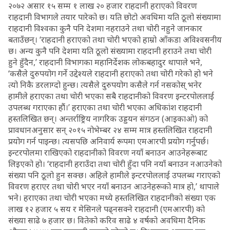
२०७२ असार १५ सम्म १ लाख २० हजार राहदानी हराएको विवरण
राहदानी विभागले तयार पारेको छ। यति छोटो अवधिमा यति ठूलो संख्यामा
राहदानी विश्वका कुनै पनि देशमा नहराउने तथा चोरी नहुने जानकार
बताउँछन्। ‘राहदानी हराएको तथा चोरी भएको हाम्रो आँकडा अविश्वसनीय
छ। अन्य कुनै पनि देशमा यति ठूलो संख्यामा राहदानी हराउने तथा चोरी
हुने हुँदैन,’ राहदानी विभागका महानिर्देशक लोकबहादुर थापाले भने,
‘कसैले दुरुपयोग गर्ने उद्देश्यले राहदानी हराएको तथा चोरी गरेको हो भने
त्यो निकै डरलाग्दो हुन्छ। त्यसैले दुरुपयोग कसैले गर्न नसकोस् भनेर
हामीले हराएका तथा चोरी भएका सबै राहदानीको विवरण इन्टरपोललाई
उपलब्ध गराएका हौं।’ हराएका तथा चोरी भएका अधिकांश राहदानी
हस्तलिखित छन्। अन्तर्राष्ट्रिय नागरिक उड्डयन संगठन (आइकाओ) को
प्रावधानअनुसार सन् २०१५ नोभेम्बर २४ सम्म मात्र हस्तलिखित राहदानी
प्रयोग गर्न पाइन्छ। त्यसपछि अनिवार्य रूपमा एमआरपी प्रयोग गर्नुपर्छ।
इन्टरपोलमा राखिएको राहदानीको विवरण नयाँ बनाउन आउनेहरूबाट
लिइएको हो। ‘राहदानी हराउँदा तथा चोरी हुँदा पनि नयाँ बनाउन नआउनेको
संख्या पनि ठूलो हुन सक्छ। अहिले हामीले इन्टरपोललाई उपलब्ध गराएको
विवरण हराएर तथा चोरी भएर नयाँ बनाउन आउनेहरूको मात्र हो,’ थापाले
भने। हराएका तथा चोरी भएका मध्ये हस्तलिखित राहदानीको संख्या एक
लाख १२ हजार ५ सय र मेसिनले पढ्नसक्ने राहदानी (एमआरपी) को
संख्या साढे ७ हजार छ। वितेको करिव साढे ४ वर्षको अवधिमा दैनिक