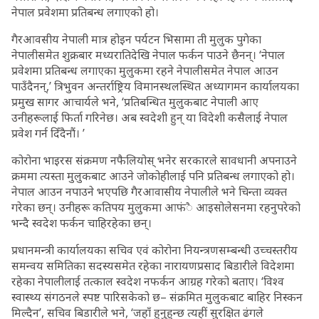
नेपाल प्रवेशमा प्रतिबन्ध लगाएको हो।
गैरआवसीय नेपाली मात्र होइन पर्यटन भिसामा ती मुलुक पुगेका
नेपालीसमेत शुक्रबार मध्यरातिदेखि नेपाल फर्कन पाउने छैनन्। ‘नेपाल
प्रवेशमा प्रतिबन्ध लगाएका मुलुकमा रहने नेपालीसमेत नेपाल आउन
पाउँदैनन्,’ त्रिभुवन अन्तर्राष्ट्रिय विमानस्थलस्थित अध्यागमन कार्यालयका
प्रमुख सागर आचार्यले भने, ‘प्रतिबन्धित मुलुकबाट नेपाली आए
उनीहरूलाई फिर्ता गरिनेछ। अब स्वदेशी हुन् या विदेशी कसैलाई नेपाल
प्रवेश गर्न दिँदैनौं। ’
कोरोना भाइरस संक्रमण नफैलियोस् भनेर सरकारले सावधानी अपनाउने
क्रममा त्यस्ता मुलुकबाट आउने जोकोहीलाई पनि प्रतिबन्ध लगाएको हो।
नेपाल आउन नपाउने भएपछि गैरआवासीय नेपालीले भने चिन्ता व्यक्त
गरेका छन्। उनीहरू कतिपय मुलुकमा आफंै आइसोलेसनमा रहनुपरेको
भन्दै स्वदेश फर्कन चाहिरहेका छन्।
प्रधानमन्त्री कार्यालयका सचिव एवं कोरोना नियन्त्रणसम्बन्धी उच्चस्तरीय
समन्वय समितिका सदस्यसमेत रहेका नारायणप्रसाद बिडारीले विदेशमा
रहेका नेपालीलाई तत्काल स्वदेश नफर्कन आग्रह गरेको बताए। ‘विश्व
स्वास्थ्य संगठनले स्पष्ट पारिसकेको छ– संक्रमित मुलुकबाट बाहिर निस्कन
मिल्दैन’, सचिव बिडारीले भने, ‘जहाँ हुनुहुन्छ त्यहीं सुरक्षित ढंगले