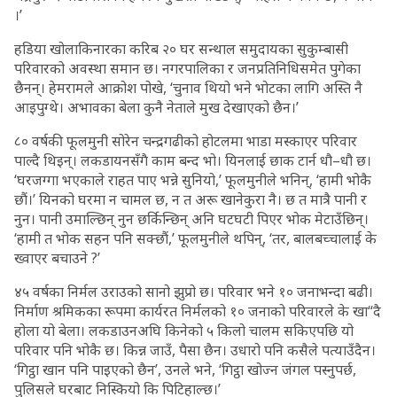
।’
हडिया खोलाकिनारका करिब २० घर सन्थाल समुदायका सुकुम्बासी
परिवारको अवस्था समान छ। नगरपालिका र जनप्रतिनिधिसमेत पुगेका
छैनन्। हेमरामले आक्रोश पोखे, ‘चुनाव थियो भने भोटका लागि अस्ति नै
आइपुग्थे। अभावका बेला कुनै नेताले मुख देखाएको छैन।’
८० वर्षकी फूलमुनी सोरेन चन्द्रगढीको होटलमा भाडा मस्काएर परिवार
पाल्दै थिइन्। लकडायनसँगै काम बन्द भो। यिनलाई छाक टार्न धौ–धौ छ।
‘घरजग्गा भएकाले राहत पाए भन्ने सुनियो,’ फूलमुनीले भनिन्, ‘हामी भोकै
छौं।’ यिनको घरमा न चामल छ, न त अरू खानेकुरा नै। छ त मात्रै पानी र
नुन। पानी उमाल्छिन् नुन छर्किन्छिन् अनि घटघटी पिएर भोक मेटाउँछिन्।
‘हामी त भोक सहन पनि सक्छौं,’ फूलमुनीले थपिन्, ‘तर, बालबच्चालाई के
ख्वाएर बचाउने ?’
४५ वर्षका निर्मल उराउको सानो झुप्रो छ। परिवार भने १० जनाभन्दा बढी।
निर्माण श्रमिकका रूपमा कार्यरत निर्मलको १० जनाको परिवारले के खा“दै
होला यो बेला। लकडाउनअघि किनेको ५ किलो चालम सकिएपछि यो
परिवार पनि भोकै छ। किन्न जाउँ, पैसा छैन। उधारो पनि कसैले पत्याउँदैन।
‘गिट्ठा खान पनि पाइएको छैन’, उनले भने, ‘गिट्ठा खोज्न जंगल पस्नुपर्छ,
पुलिसले घरबाट निस्कियो कि पिटिहाल्छ।’