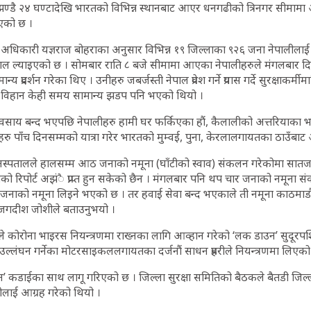
झण्डै २४ घण्टादेखि भारतको विभिन्न स्थानबाट आएर धनगढीको त्रिनगर सीमामा
एको छ ।
ला अधिकारी यज्ञराज बोहराका अनुसार विभिन्न १९ जिल्लाका ९२६ जना नेपालील
ेपाल ल्याइएको छ । सोमबार राति ८ बजे सीमामा आएका नेपालीहरुले मंगलबार दिन
ान्य प्रदर्शन गरेका थिए । उनीहरु जबर्जस्ती नेपाल प्रवेश गर्ने प्रयास गर्दे सुरक्षाकर्मीमा
र विहान केही समय सामान्य झडप पनि भएको थियो ।
व्यवसाय बन्द भएपछि नेपालीहरु हामी घर फर्किएका हौं, कैलालीको अत्तरियाका भक
हरु पाँच दिनसम्मको यात्रा गरेर भारतको मुम्वई, पुना, केरलालगायतका ठाउँबा
स्पतालले हालसम्म आठ जनाको नमूना (घाँटीको स्वाव) संकलन गरेकोमा सातजना
िपोर्ट अझंै प्राप्त हुन सकेको छैन । मंगलबार पनि थप चार जनाको नमूना स
ई जनाको नमूना लिइने भएको छ । तर हवाई सेवा बन्द भएकाले ती नमूना काठम
ा. जगदीश जोशीले बताउनुभयो ।
े कोरोना भाइरस नियन्त्रणमा राख्नका लागि आव्हान गरेको ‘लक डाउन’ सुदूर
उल्लंघन गर्नेका मोटरसाइकललगायतका दर्जनौं साधन प्रहरीले नियन्त्रणमा लिएको
’ कडाईका साथ लागू गरिएको छ । जिल्ला सुरक्षा समितिको बैठकले बैतडी जिल
ीलाई आग्रह गरेको थियो ।