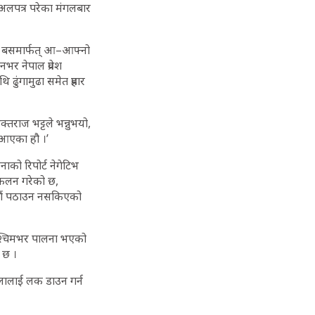
 अलपत्र परेका मंगलबार
ाई बसमार्फत् आ–आफ्नो
भर नेपाल प्रवेश
थि ढुंगामुढा समेत प्रहार
्तराज भट्टले भन्नुभयो,
ट आएका हौ ।’
को रिपोर्ट नेगेटिभ
ंकलन गरेको छ,
ाडौं पठाउन नसकिएको
पश्चिमभर पालना भएको
 छ ।
्लालाई लक डाउन गर्न