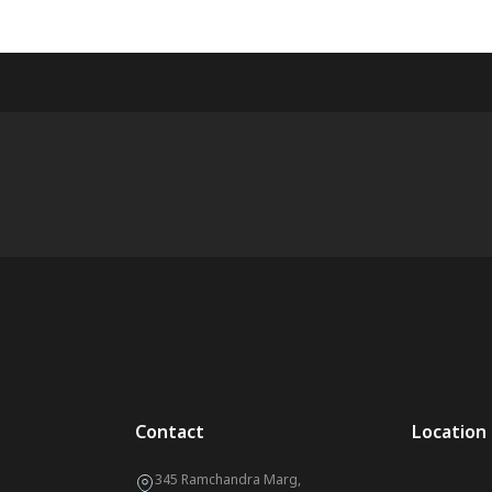
Contact
Location
345 Ramchandra Marg,