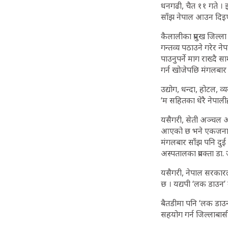
धनगढी, चैत ११ गते । 
साँझ नेपाल आउन दिइ
कैलालीका प्रमुख जिल्
गन्तव्य पठाउने गरेर न
पाउनुपर्ने माग राख्दै साम
गर्न खोजेपछि मंगलबा
उद्योग, धन्दा, होटल, 
‘म सहितका धेरै नेपाली
यसैगरी, सेती अञ्चल अ
आएको छ भने एकजनाको र
मंगलबार साँझ पनि दु
अस्पतालका प्रवक्ता ड
यसैगरी, नेपाल सरकारल
छ । यद्यपी ‘लक डाउन’ 
बैतडीमा पनि ‘लक डाउन
सहयोग गर्न जिल्लाबास