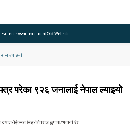
Resources
Announcement
Old Website
ेपाल ल्याइयो
त्र परेका ९२६ जनालाई नेपाल ल्याइयो
र्ण दयाल/हिक्मत सिंह/शिवराज ढुंगाना/भवानी ऐर