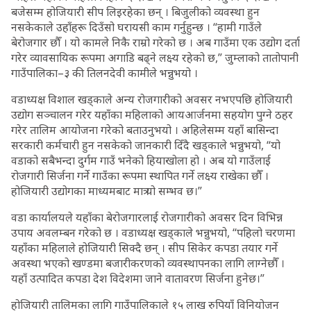
बजेसम्म होजियारी सीप लिइरहेका छन् । बिजुलीको व्यवस्था हुन
नसकेकाले उहाँहरू दिउँसो घरायसी काम गर्नुहुन्छ । “हामी गाउँले
बेरोजगार छौँ । यो कामले निकै राम्रो गरेको छ । अब गाउँमा एक उद्योग दर्ता
गरेर व्यावसायिक रूपमा अगाडि बढ्ने लक्ष्य रहेको छ,” जुम्लाको तातोपानी
गाउँपालिका–३ की तिलनदेवी कामीले भन्नुभयो ।
वडाध्यक्ष विशाल खड्काले अन्य रोजगारीको अवसर नभएपछि होजियारी
उद्योग सञ्चालन गरेर यहाँका महिलाको आयआर्जनमा सहयोग पुग्ने ठहर
गरेर तालिम आयोजना गरेको बताउनुभयो । अहिलेसम्म यहाँ बासिन्दा
सरकारी कर्मचारी हुन नसकेको जानकारी दिँदै खड्काले भन्नुभयो, “यो
वडाको सबैभन्दा दुर्गम गाउँ भनेको हियाखोला हो । अब यो गाउँलाई
रोजगारी सिर्जना गर्ने गाउँका रूपमा स्थापित गर्ने लक्ष्य राखेका छौँ ।
होजियारी उद्योगका माध्यमबाट मात्र यो सम्भव छ।”
वडा कार्यालयले यहाँका बेरोजगारलाई रोजगारीको अवसर दिन विभिन्न
उपाय अवलम्बन गरेको छ । वडाध्यक्ष खड्काले भन्नुभयो, “पहिलो चरणमा
यहाँका महिलाले होजियारी सिक्दै छन् । सीप सिकेर कपडा तयार गर्ने
अवस्था भएको खण्डमा बजारीकरणको व्यवस्थापनका लागि लाग्नेछौँ ।
यहाँ उत्पादित कपडा देश विदेशमा जाने वातावरण सिर्जना हुनेछ।”
होजियारी तालिमका लागि गाउँपालिकाले १५ लाख रुपियाँ विनियोजन