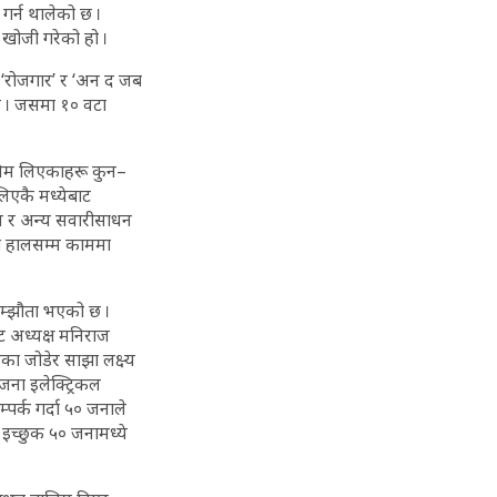
र्न थालेको छ ।
 खोजी गरेको हो ।
 ‘रोजगार’ र ‘अन द जब
ए । जसमा १० वटा
ालिम लिएकाहरू कुन–
लिएकै मध्येबाट
य र अन्य सवारीसाधन
था हालसम्म काममा
म्झौता भएको छ ।
ट अध्यक्ष मनिराज
िका जोडेर साझा लक्ष्य
जना इलेक्ट्रिकल
र्क गर्दा ५० जनाले
इच्छुक ५० जनामध्ये