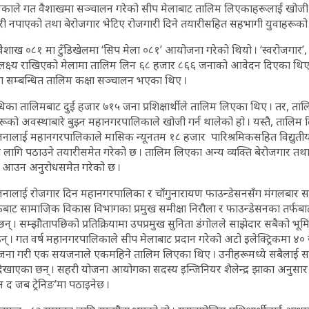
काले गत वैशाखमा सञ्चालन गरेको सीप मेलाबाट तालिम लिएकाहरूलाई खोजी ग
ी नपाएको तथा बेरोजगार भेटिए रोजगारी दिने तयारीसहित सहभागी युवाहरूको
शाख ०८१ मा टुँडिखेलमा ‘सिप मेला ०८१’ आयोजना गरेको थियो । ‘स्वरोजगार’,
उने लक्ष्य राखिएको मेलामा तालिम लिन ६८ हजार ८६६ जनाको आवेदन दिएका थि
ग सम्बन्धित तालिम कक्षा सञ्चालन भएका थिए ।
का तालिमबाट दुई हजार ७१५ जना प्रशिक्षार्थीले तालिम लिएका थिए । तर, त
नीहरूको अवस्थाबारे बुझ्न महानगरपालिकाले खोजी गर्न थालेको हो । यस्तै, तालिम 
नालाई महानगरपालिकाले मासिक न्यूनतम १८ हजार पारिश्रमिकसहित विद्युती
 लागि पठाउने तयारीसमेत गरेको छ । तालिम लिएका अन्य व्यक्ति बेरोजगार त
ा आउन अनुरोधसमेत गरेको छ ।
नालाई रोजगार दिन महानगरपालिका र चाँगुनारायण फाउन्डेसनसँग मंगलबार स
ाट सामाजिक विकास विभागका प्रमुख समीक्षा निरौला र फाउन्डेसनका तर्फबा
ा छन् । सम्झौतापछिको प्रतिक्रियामा उपप्रमुख सुनिता डंगोलले साझेदार सबैको भूम
न् । गत वर्ष महानगरपालिकाले सीप मेलाबाट प्रदान गरेको अटो इलेक्ट्रिकमा ४० 
जना गरी एक सयजनाले एकमहिने तालिम लिएका थिए । उनीहरूमध्ये सबैलाई सम्प
देखाएका छन् । सहरी योजना आयोगका सदस्य इन्जिनियर शैलेन्द्र झाका अनुसार 
 द जब ट्रेनिङ’मा पठाइनेछ ।