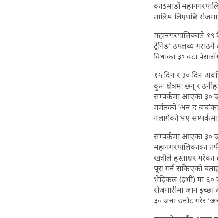
काठमाडौं महानगरपालि
तालिम लिएपछि रोजगार
महानगरपालिकाले १९ वै
ट्रेनिङ’ उपलब्ध गरा
विधाका ३० वटा पेसासँ
१५ दिन र ३० दिन अवधि
कुन क्षेत्रमा छन् र उ
सम्पर्कमा आएका ३० ज
मर्मतको ‘अन द जब’का
नलागेको भए सम्पर्कम
सम्पर्कमा आएका ३० ज
महानगरपालिकाका तर्फब
खत्रीले हस्ताक्षर गरेक
पूरा गर्न सकिएको बताइ
भेहिकल (इभी) मा ६० 
रोजगारीमा जान इच्छा 
३० जना छनोट गरेर ‘अन