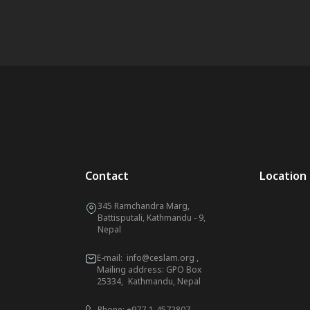
Contact
Location
345 Ramchandra Marg,
Battisputali, Kathmandu - 9,
Nepal
E-mail:
info@ceslam.org
,
Mailing address: GPO Box
25334, Kathmandu, Nepal
Phone:
+977-1-4572807