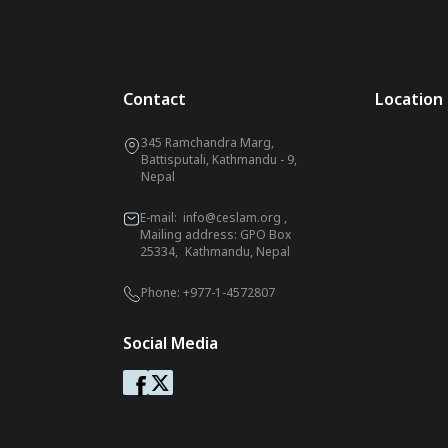
Contact
Location
345 Ramchandra Marg,
Battisputali, Kathmandu - 9,
Nepal
E-mail:
info@ceslam.org
,
Mailing address: GPO Box
25334, Kathmandu, Nepal
Phone:
+977-1-4572807
Social Media