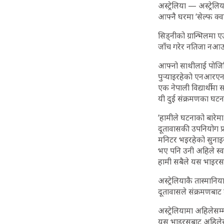
अस्ट्रेलिया — अस्ट्रे
आफ्नै घरमा ‘सेल्फ क्व
सिड्‌नीको ग्रान्भिलम
जाँच गरेर नतिजा नआ
आफ्नो साथीलाई पोजिटिभ
पुर्‍याइरहेकाे एनआरएन 
एक नेपाली विद्यार्थी
यी दुई संक्रमणका घ
‘हामीले घटनाको बारेम
दूतावासकी उपनियोग प्
मनिटर भइरहेको सुनाइन्।
भए पनि उनी अहिले स्वस
हामी सबैले यस भाइर
अस्ट्रेलियाकै तास्मान
दूतावासले संक्रमणबाट 
अस्ट्रेलियामा अहिलेस
यस भाइरसबाट अहिलेसम