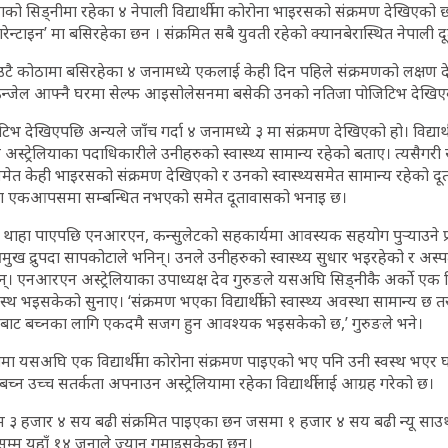
लियाको सिड्‌नीमा रहेका ४ नेपाली विद्यार्थीमा कोरोना भाइरसको संक्रमण देखिएको
ारेन्टाइन’ मा बसिरहेका छन । संक्रमित सबै युवती रहेको क्यानबेरास्थित नेपाल
ा एउटै कोठामा बसिरहेका ४ जनामध्ये एकलाई केही दिन पहिले संक्रमणको लक्षण
उन्जेल आफ्नै घरमा सेल्फ आइसोलेसनमा बसेकी उनको नतिजा पोजिटिभ देखि
 देखिएपछि अन्यले जाँच गर्दा ४ जनामध्ये ३ मा संक्रमण देखिएको हो। विद्यार
अस्ट्रेलियाका पदाधिकारीले उनीहरुको स्वास्थ्य सामान्य रहेको बताए। त्यसैगरी सोही
मा समेत केही भाइरसको संक्रमण देखिएको र उनको स्वास्थ्यसमेत सामान्य रहेको 
टना एकआपसमा सम्बन्धित नभएको समेत दूतावासको भनाइ छ।
ा थाहा पाएपछि एनआरएन, कन्सुलेटको सहकार्यमा आवस्यक सहयोग पुर्‍याउने प्र
रमुख द्रुपदा सापकोटाले भनिन्। उनले उनीहरुको स्वास्थ्य सुधार भइरहेको र अस
 एनआरएन अस्ट्रेलियाका उपाध्यक्ष देव गुरुङले यसअघि सिड्‍नीकै अर्को एक विद्या
्थ भइसकेको सुनाए। ‘संक्रमण भएका विद्यार्थीको स्वास्थ्य अवस्था सामान्य छ
सबाट बच्नका लागि एकदमै सजग हुन आवश्यक भइसकेको छ,’ गुरुङले भने।
ियामा यसअघि एक विद्यार्थीमा कोरोना संक्रमण पाइएको भए पनि उनी स्वस्थ भएर
बच्न उच्च सतर्कता अपनाउन अस्ट्रेलियामा रहेका विद्यार्थीलाई आग्रह गरेको छ।
म्म ३ हजार ४ सय बढी संक्रमित पाइएका छन जसमा १ हजार ४ सय बढी न्यू साउथ
्म यहाँ १४ जनाले ज्यान गुमाइसकेका छन्।