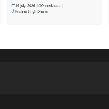
|
|
16 July, 2026
Onlinekhabar
Krishna Singh Dhami