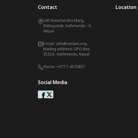
Contact
Location
345 Ramchandra Marg,
Battisputali, Kathmandu - 9,
Nepal
E-mail:
info@ceslam.org
,
Mailing address: GPO Box
25334, Kathmandu, Nepal
Phone:
+977-1-4572807
Social Media