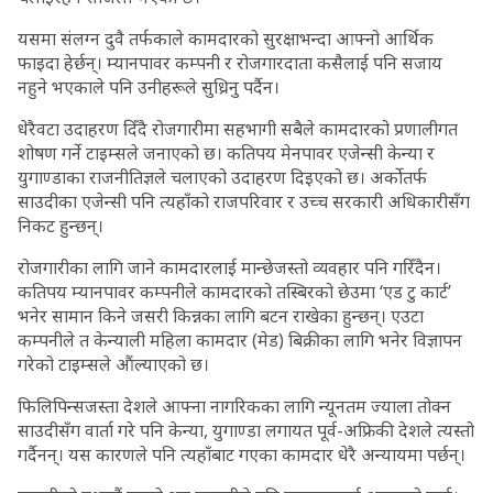
यसमा संलग्न दुवै तर्फकाले कामदारको सुरक्षाभन्दा आफ्नो आर्थिक
फाइदा हेर्छन्। म्यानपावर कम्पनी र रोजगारदाता कसैलाई पनि सजाय
नहुने भएकाले पनि उनीहरूले सुध्रिनु पर्दैन।
धेरैवटा उदाहरण दिँदै रोजगारीमा सहभागी सबैले कामदारको प्रणालीगत
शोषण गर्ने टाइम्सले जनाएको छ। कतिपय मेनपावर एजेन्सी केन्या र
युगाण्डाका राजनीतिज्ञले चलाएको उदाहरण दिइएको छ। अर्कोतर्फ
साउदीका एजेन्सी पनि त्यहाँको राजपरिवार र उच्च सरकारी अधिकारीसँग
निकट हुन्छन्।
रोजगारीका लागि जाने कामदारलाई मान्छेजस्तो व्यवहार पनि गरिँदैन।
कतिपय म्यानपावर कम्पनीले कामदारको तस्बिरको छेउमा ‘एड टु कार्ट’
भनेर सामान किने जसरी किन्नका लागि बटन राखेका हुन्छन्। एउटा
कम्पनीले त केन्याली महिला कामदार (मेड) बिक्रीका लागि भनेर विज्ञापन
गरेको टाइम्सले औंल्याएको छ।
फिलिपिन्सजस्ता देशले आफ्ना नागरिकका लागि न्यूनतम ज्याला तोक्न
साउदीसँग वार्ता गरे पनि केन्या, युगाण्डा लगायत पूर्व-अफ्रिकी देशले त्यस्तो
गर्दैनन्। यस कारणले पनि त्यहाँबाट गएका कामदार धेरै अन्यायमा पर्छन्।