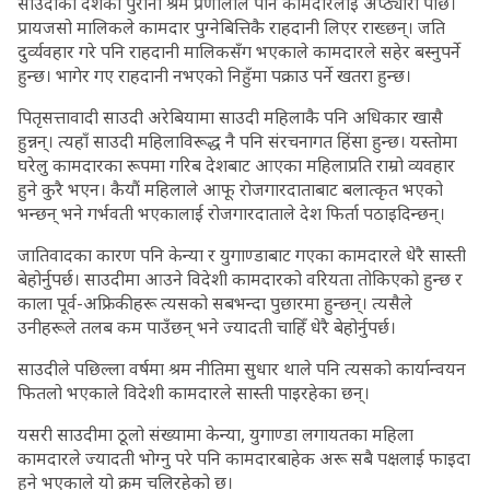
साउदीको दशकौं पुरानो श्रम प्रणालीले पनि कामदारलाई अप्ठ्यारो पार्छ।
प्रायजसो मालिकले कामदार पुग्नेबित्तिकै राहदानी लिएर राख्छन्। जति
दुर्व्यवहार गरे पनि राहदानी मालिकसँग भएकाले कामदारले सहेर बस्नुपर्ने
हुन्छ। भागेर गए राहदानी नभएको निहुँमा पक्राउ पर्ने खतरा हुन्छ।
पितृसत्तावादी साउदी अरेबियामा साउदी महिलाकै पनि अधिकार खासै
हुन्नन्। त्यहाँ साउदी महिलाविरूद्ध नै पनि संरचनागत हिंसा हुन्छ। यस्तोमा
घरेलु कामदारका रूपमा गरिब देशबाट आएका महिलाप्रति राम्रो व्यवहार
हुने कुरै भएन। कैयौं महिलाले आफू रोजगारदाताबाट बलात्कृत भएको
भन्छन् भने गर्भवती भएकालाई रोजगारदाताले देश फिर्ता पठाइदिन्छन्।
जातिवादका कारण पनि केन्या र युगाण्डाबाट गएका कामदारले धेरै सास्ती
बेहोर्नुपर्छ। साउदीमा आउने विदेशी कामदारको वरियता तोकिएको हुन्छ र
काला पूर्व-अफ्रिकीहरू त्यसको सबभन्दा पुछारमा हुन्छन्। त्यसैले
उनीहरूले तलब कम पाउँछन् भने ज्यादती चाहिँ धेरै बेहोर्नुपर्छ।
साउदीले पछिल्ला वर्षमा श्रम नीतिमा सुधार थाले पनि त्यसको कार्यान्वयन
फितलो भएकाले विदेशी कामदारले सास्ती पाइरहेका छन्।
यसरी साउदीमा ठूलो संख्यामा केन्या, युगाण्डा लगायतका महिला
कामदारले ज्यादती भोग्नु परे पनि कामदारबाहेक अरू सबै पक्षलाई फाइदा
हुने भएकाले यो क्रम चलिरहेको छ।