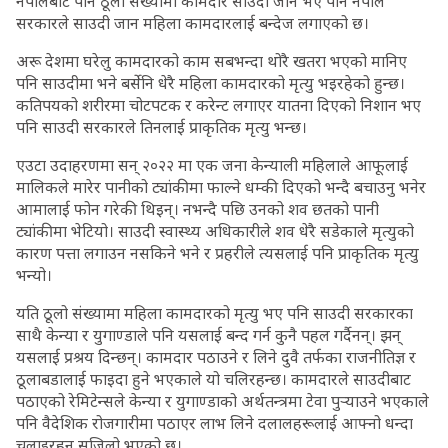
नेपालबाट पनि ठूलो संख्यामा कामदार साउदी जाने भए पनि नेपाल
सरकारले साउदी जान महिला कामदारलाई बन्देज लगाएको छ।
अरू देशमा घरेलु कामदारको काम सबभन्दा थोरै खतरा भएको मानिए
पनि साउदीमा भने बर्सेनि धेरै महिला कामदारको मृत्यु भइरहेको हुन्छ।
कतिपयको शरीरमा चोटपटक र करेन्ट लगाएर यातना दिएको निशान भए
पनि साउदी सरकारले तिनलाई प्राकृतिक मृत्यु भन्छ।
एउटा उदाहरणमा सन् २०२२ मा एक जना केन्याली महिलाले आफूलाई
मालिकले मारेर पानीको ट्यांकीमा फाल्ने धम्की दिएको भन्दै बचाउनु भनेर
आमालाई फोन गरेकी थिइन्। नभन्दै पछि उनको शव छतको पानी
ट्यांकीमा भेटियो। साउदी स्वास्थ्य अधिकारीले शव धेरै सडेकाले मृत्युको
कारण पत्ता लगाउन नसकिने भने र प्रहरीले त्यसलाई पनि प्राकृतिक मृत्यु
भन्यो।
यति ठूलो संख्यामा महिला कामदारको मृत्यु भए पनि साउदी सरकारका
साथै केन्या र युगाण्डाले पनि यसलाई बन्द गर्न कुनै पहल गर्दैनन्। झन्
यसलाई प्रश्रय दिन्छन्। कामदार पठाउने र लिने दुवै तर्फका राजनीतिज्ञ र
ठूलाबडालाई फाइदा हुने भएकाले यो चलिरहन्छ। कामदारले साउदीबाट
पठाएको रेमिटेन्सले केन्या र युगाण्डाको अर्थतन्त्रमा टेवा पुर्‍याउने भएकाले
पनि वैदेशिक रोजगारीमा पठाएर लाभ लिने दलालहरूलाई आफ्नो धन्दा
चलाइरहन सजिलो भएको छ।