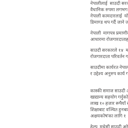
नेपालीलाई साउदी सरक
वैधानिक रुपमा लगभग 
नेपाली कामदारलाई यो
डिमाण्ड थप गर्दै जाने
नेपाली मागपत्र प्रमा
आधारमा रोजगारदाताहर
साउदी सरकारले १४ म
रोजगारदाता परिवर्तन ग
साउदीमा कार्यरत नेपा
र उद्देश्य अनुरुप का
कास्की समाज साउदी अ
खाद्यान्य सहयोग गर्नु
लाख १० हजार रूपैयाँ 
शिक्षाबाट वञ्चित हुनबा
अक्षयकोष’का लागि १ ल
हेल्प मधेसी साउदी अर