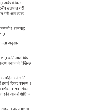
न्। अवैधानिक र
कारसँग छलफल गरी
छलफल गरी आवश्यक
म्पनी र क्रमबद्ध
छन्।
यकता अनुसार
का छन्। कतिपयले बिधान
तिकरण बनाएको देखिन्छ।
 एक महिनाको लागि
ाई हवाई टिकट स्वरूप १
्न वर्गका बालबालिका
‘कास्की आदर्श शैक्षिक
न्य सहयोग अस्पतालमा