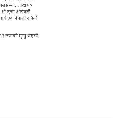
प हालसम्म ३ लाख ५०
 श्री लुजा ओइबारी
्थ ३० नेपाली रूपैयाँ
६३ जनाको मृत्यु भएको