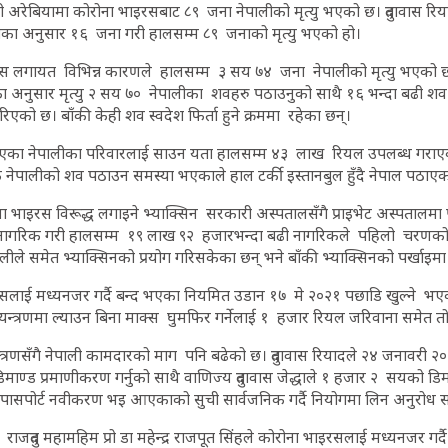
ी अरेबियामा कोरोना भाइरसबाट ८९ जना नेपालीको मृत्यु भएको छ। दुतावास र
द्धाका अनुसार १६ जना गरी हालसम्म ८९ जनाको मृत्यु भएको हो।
स लगायत विभिन्न कारणले हालसम्म ३ सय ७४ जना नेपालीको मृत्यु भएको छ। 
धाका अनुसार मृत्यु २ सय ७० नेपालीका शवहरु पठाउनुको साथै १६ भन्दा बढी 
को छ। बाँकी केही शव स्वदेश फिर्ता हुने क्रममा रहेका छन्।
यु भएका नेपालीका परिवारलाई साउन यता हालसम्म ४३ लाख रियल उपलब्ध गराएक
 नेपालीको शव पठाउन समस्या भएकाले हाल टर्की इस्तानबुल हुँदै नेपाल पठाए
 भाइरस विरूद्ध लगाइने भ्याक्सिन सरकारी अस्पतालसँगै प्राइभेट अस्पतालमा प
 नागरिक गरी हालसम्म १९ लाख ९२ हजारभन्दा बढी नागरिकले पहिलो चरणको
पालीले समेत भ्याक्सिनको प्रयोग गरिसकेका छन् भने बाँकी भ्याक्सिनको पर्खाइमा
सलाई मध्यनजर गर्दै बन्द भएका नियमित उडान १७ मे २०२१ पछाडि खुल्ने भ
्त्रणमा ल्याउन बिना माक्स घुमफिर गर्नेलाई १ हजार रियल जरिवाना समेत त
त्रणसँगै नेपाली कामदारको माग पनि बढेको छ। दुतावास रियादले २४ जनावरी 
माण्ड प्रमाणीकरण गर्नुको साथै वाणिज्य दुतावास जेद्धाले १ हजार २ सयको डि
े पासपोर्ट नवीकरण भइ आएकाको सुची सार्वजनिक गर्दै नियोगमा लिन अनुरोध 
ाजदुत महामहिम प्रो डा महेन्द्र राजपूत सिंहले कोरोना भाइरसलाई मध्यनजर गर्