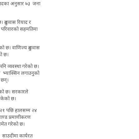
ियादका अनुसार ७३ जना
दुतावास रियाद र
शव परिवारको सहमतिमा
ो छ। वाणिज्य दुतावास
को छ।
नि व्यवस्था गरेको छ।
 भ्याक्सिन लगाउनुको
 छन्।
एको छ। सरकारले
ोकेको छ।
२०२१ पछि हालसम्म २४
माण्ड प्रमाणीकरण
समेत गरेको छ।
दै साउदीमा कार्यरत