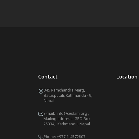
Contact
Location
345 Ramchandra Marg,
Battisputali, Kathmandu - 9,
Nepal
E-mail:
info@ceslam.org
,
Mailing address: GPO Box
25334, Kathmandu, Nepal
Phone:
+977-1-4572807