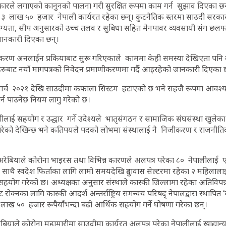
ारले लगाएको कानुनको पालना गरी सुरक्षित रूपमा काम गर्न सुझाव दिएका छ
३ लाख ५० हजार नेपाली कार्यरत रहेका छन्। कुटनैतिक स्तरमा साउदी सर
ग्यता, सीप अनुसारको उच्च तलव र सुबिधा सहित मेनपावर व्यवसायी संग 
 जानकारी दिएका छन्।
णीकरण अनलाईन प्रकियाबाट सुरू गरिएकाले काममा केही समस्या देखिएता पनि क
ुबाट नयाँ मागपत्रको निवेदन प्रमाणीकरणमा गर्दै आइरहेको जानकारी दिएका 
ार्च २०२१ देखि साउदीमा कफाला सिस्टम हटाएको छ भने सहजै रूपमा आवश्
र्न पाउनेछ नियम लागु गरेको छ।
लीलाई सहयोग र उद्धार गर्ने उदेश्यले भातृसंगठन र सामाजिक संघसंस्था खुले
र्य गरेको देखिन्छ भने कतिपयले पदको लोभमा संस्थालाई नै निजीकरण र राजनी
रेबियाले कोरोना भाइरस तथा विभिन्न कारणले अलपत्र परेका ८० नेपालीलाई
को साथै स्वदेश फिर्ताका लागि लामो समयदेखि दुतावास सेल्टरमा रहेका २ महिलाल
सहयोग गरेको छ। अध्यक्षका अनुसार संस्थाले कास्की जिल्लामा रहेका अतिविपन
ट रोक्नका लागि कास्की आदर्श अन्तर्राष्ट्रिय समन्वय परिषद् नेपालद्वारा स्थापित 
ाख ५० हजार रूपैयाँभन्दा बढी आर्थिक सहयोग गर्ने घोषणा गरेका छन्।
ेबियाले कोरोना महामारीमा साउदीमा कार्यरत अलपत्र परेका नेपालीलाई खाद्या