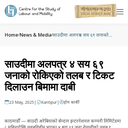
Home
News & Media
साउदीमा अलपत्र ४ सय ६९ जनाको रोकिएको तलब र टिकट दिलाउन बिमामा दाबी
/
/
साउदीमा अलपत्र ४ सय ६९
जनाको रोकिएको तलब र टिकट
दिलाउन बिमामा दाबी
|
|
23 May, 2025
Kantipur
होम कार्की
काठमाडौँ — साउदी अरेबियाको सेन्दान इन्टरनेशनल कम्पनी लिमिटेडमा
८ महिनादेखि तलबविहीन भएका ४ सय ६९ जना नेपालीको तलब र