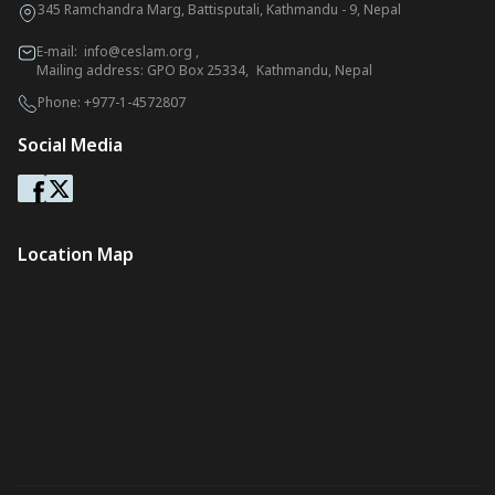
345 Ramchandra Marg, Battisputali, Kathmandu - 9, Nepal
E-mail:
info@ceslam.org
,
Mailing address: GPO Box 25334, Kathmandu, Nepal
Phone:
+977-1-4572807
Social Media
Location Map