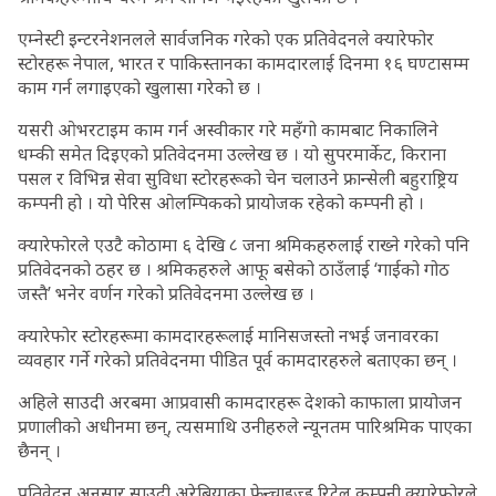
एम्नेस्टी इन्टरनेशनलले सार्वजनिक गरेको एक प्रतिवेदनले क्यारेफोर
स्टोरहरू नेपाल, भारत र पाकिस्तानका कामदारलाई दिनमा १६ घण्टासम्म
काम गर्न लगाइएको खुलासा गरेको छ ।
यसरी ओभरटाइम काम गर्न अस्वीकार गरे महँगो कामबाट निकालिने
धम्की समेत दिइएको प्रतिवेदनमा उल्लेख छ । यो सुपरमार्केट, किराना
पसल र विभिन्न सेवा सुविधा स्टोरहरूको चेन चलाउने फ्रान्सेली बहुराष्ट्रिय
कम्पनी हो । यो पेरिस ओलम्पिकको प्रायोजक रहेको कम्पनी हो ।
क्यारेफोरले एउटै कोठामा ६ देखि ८ जना श्रमिकहरुलाई राख्ने गरेको पनि
प्रतिवेदनको ठहर छ । श्रमिकहरुले आफू बसेको ठाउँलाई ‘गाईको गोठ
जस्तै’ भनेर वर्णन गरेको प्रतिवेदनमा उल्लेख छ ।
क्यारेफोर स्टोरहरूमा कामदारहरूलाई मानिसजस्तो नभई जनावरका
व्यवहार गर्ने गरेको प्रतिवेदनमा पीडित पूर्व कामदारहरुले बताएका छन् ।
अहिले साउदी अरबमा आप्रवासी कामदारहरू देशको काफाला प्रायोजन
प्रणालीको अधीनमा छन्, त्यसमाथि उनीहरुले न्यूनतम पारिश्रमिक पाएका
छैनन् ।
प्रतिवेदन अनुसार साउदी अरेबियाका फ्रेन्चाइज्ड रिटेल कम्पनी क्यारेफोरले