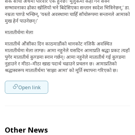
सके साँचो अर्थमा परिवार एक हुनेछ। ‘मुलुकमा केही गर्न सक्ने
सम्भावनाका ढोका खोलियो भने बिदेसिएका सन्तान स्वदेश भित्रिनेछन्,’ डा.
नम्रता पाण्डे भन्छिन्, ‘यस्तो अवस्थामा चाहिँ साँचोरूपमा सन्तानले आमाको
मुख हेर्न पाउनेछन्।’
मातातीर्थमा मेला
मातातीर्थ औंसीका दिन काठमाडौंको थानकोट नजिकै अवस्थित
मातातीर्थमा मेला लाग्छ। आमा नहुनेले यसदिन आमाप्रति श्रद्धा प्रकट त्यहाँ
पुगेर मातातीर्थ कुण्डमा स्नान गर्छन्। आमा नहुनेले मातातीर्थ गई कुण्डमा
नुहाउने र मीठा–मीठा खाद्य पदार्थ चढाउने प्रचलन छ। आमाप्रतिको
श्रद्धास्वरूप मातातीर्थमा ‘साझा आमा’ को मूर्ति स्थापना गरिएको छ।
Open link
Other News