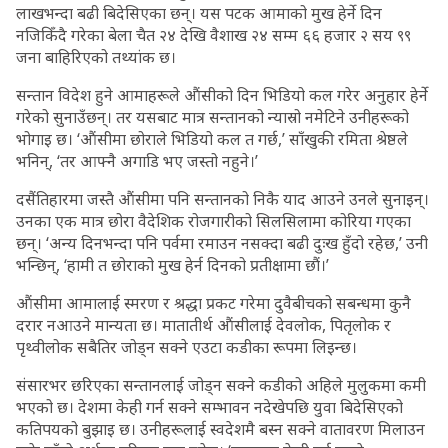
लाखभन्दा बढी बिदेसिएका छन्। यस पटक आमाको मुख हेर्ने दिन
नजिकिँदै गरेका बेला चैत २४ देखि वैशाख २४ सम्म ६६ हजार २ सय ९९
जना बाहिरिएको तथ्यांक छ।
सन्तान विदेश हुने आमाहरूले औंसीको दिन भिडियो कल गरेर अनुहार हेर्ने
गरेको सुनाउँछन्। तर यसबाट मात्र सन्तानको न्यास्रो नमेटिने उनीहरूको
भोगाइ छ। ‘औंसीमा छोराले भिडियो कल त गर्छ,’ साँखुकी रमिता श्रेष्ठले
भनिन्, ‘तर आफ्नै अगाडि भए जस्तो नहुने।’
दसैंतिहारमा जस्तै औंसीमा पनि सन्तानको निकै याद आउने उनले सुनाइन्।
उनका एक मात्र छोरा वैदेशिक रोजगारीको सिलसिलामा कोरिया गएका
छन्। ‘अन्य दिनभन्दा पनि पर्वमा रमाउन नसक्दा बढी दुःख हुँदो रहेछ,’ उनी
भन्छिन्, ‘हामी त छोराको मुख हेर्न दिनको प्रतीक्षामा छौं।’
औंसीमा आमालाई स्मरण र श्रद्धा प्रकट गरेमा दुवैबीचको सबन्धमा कुनै
दरार नआउने मान्यता छ। मातातीर्थ औंसीलाई देवलोक, पितृलोक र
पृथ्वीलोक सबैतिर जोड्न सक्ने एउटा कडीका रूपमा लिइन्छ।
संसारभर छरिएका सन्तानलाई जोड्न सक्ने कडीको अहिले मुलुकमा कमी
भएको छ। देशमा केही गर्न सक्ने सम्भावन नदेखेपछि युवा बिदेसिएको
कतिपयको बुझाइ छ। उनीहरूलाई स्वदेशमै बस्न सक्ने वातावरण मिलाउन