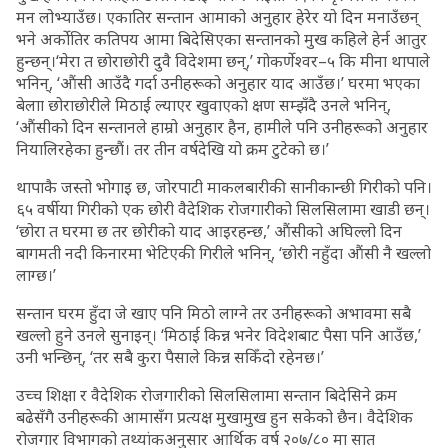
मन लोभ्याउँछ। एकातिर सन्तान आमाको अनुहार हेरेर यो दिन मनाउँछन्
भने अर्कोतिर कतिपय आमा बिदेसिएका सन्तानको मुख कहिले हेर्न आतुर
हुन्छन्।‘मेरा त छोराछोरी दुवै विदेशमा छन्,’ गोकर्णेश्वर–५ कि मीना थापाले
भनिन्, ‘औंसी आउँदै गर्दा उनीहरूको अनुहार याद आउँछ।’ घरमा भएका
बेलाा छोराछोरीले मिठाई ल्याएर खुवाएको क्षण सम्झँदै उनले भनिन्,
‘औंसीको दिन सन्तानले हाम्रो अनुहार हैन, हामीले पनि उनीहरूको अनुहार
नियालिरहेका हुन्छौं। तर तीन वर्षदेखि यो क्रम टुटेको छ।’
थापाकै जस्तो भोगाइ छ, जोरपाटी माकलबारीकी सानीकान्छी गिरीको पनि।
६५ वर्षीया गिरीको एक छोरी वैदेशिक रोजगारीको सिलसिलामा खाडी छन्।
‘छोरा त घरमा छ तर छोरीको याद आइरहन्छ,’ औंसीको अघिल्लो दिन
बागमती नदी किनारमा भेटिएकी गिरीले भनिन्, ‘छोरी नहुँदा औंसी नै खल्लो
लाग्छ।’
सन्तान घरम हुँदा जे खाए पनि मिठो लाग्ने तर उनीहरूको अभावमा सबै
खल्लो हुने उनले सुनाइन्। ‘मिठाई किन्न भनेर विदेशबाट पैसा पनि आउँछ,’
उनी भन्छिन्, ‘तर सबै कुरा पैसाले किन्न सकिँदो रहेनछ।’
उच्च शिक्षा र वैदेशिक रोजगारीको सिलसिलामा सन्तान बिदेसिने क्रम
बढेसँगै उनीहरूकी आमासँग प्रत्यक्ष मुखामुख हुन सकेको छैन। वैदेशिक
रोजगार विभागको तथ्यांकअनुसार आर्थिक वर्ष २०७/८० मा सात