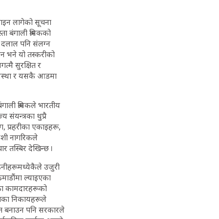
गराइन लागेको सूचना
ा बंगाली श्रमिकको
ी दलाल पनि संलग्न
न भने यो तस्करीको
त्मै सुरक्षित र
 अवस्था र यसकै आडमा
ंगाली श्रमिकले भारतीय
ंयन्त्रका थुप्रै
भाग, प्रहरीका एकाइहरू,
देशी नागरिकले
ार तस्बिर देखिन्छ ।
 उनीहरूमध्येकैले उजुरी
ठमाडौंमा ल्याइएका
एका कामदारहरूको
ेवाका निकायहरूले
म्मत बनाउन पनि सरकारले