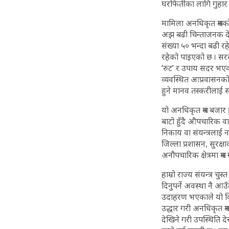
घरफिर्तीका लागि गुहा
मामिला अनधिकृत श्रमको
अझ बढी चिन्ताजनक देखि
संख्या ५० भन्दा बढी र
रहेको पाइएको छ । सर
‘रुट’ र उपाय सदर भएको म
व्यवस्थित आप्रवासनको
हुने मानव तस्करीलाई स
यो अनधिकृत श्रम बजार ह
बाटो हुँदै औपचारिक वा
निकाय वा संयन्त्रलाई ना
जिल्ला प्रशासन, सुरक्
अनौपचारिक क्षेत्रमा श्
हाम्रो राज्य संयन्त्र च
दिनुपर्ने अवस्था नै आ
उदाहरण भएकाले यो वि
उद्धार गरी अनधिकृत श्र
देखिने गरी उपस्थिति द