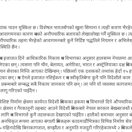
थ्यांक पाउन मुस्किल छ । विशेषतः भारतसँगको खुला सिमाना र त्यही कारण भैरह
ागमनका कारण श्रमको अनौपचारिक बजारको लेखाजोखा गर्नै मुस्किल छ । त्
नौपचारिक तहमा भैरहेको आवागमनबारे कुनै निर्दिष्ट पद्धतिले नियमन र अभ
स्थिति छैन ।
 श्रम इजाजत दिने आधिकारिक निकाय श्रम विभागका अनुसार हालसम्म नेपालमा 
िएका छन् । त्यसमा पनि चीन, बेलायत, अमेरिका, भारत र अस्ट्रेलियाका दक्ष श्र
यन सेवाका निम्ति आएका देखिन्छन् । पछिल्लो एक दशकको तथ्यांक हेर्दा १५ हज
का छन् । श्रम ऐनले इजाजत नलिईकन र श्रम स्वीकृतिबेगर कुनै पनि विदेशीले काम ग
 प्रबन्धबारे सम्बद्ध सबै निकाय जानकार पनि छन् । तर पनि यो व्यवस्था कागजमा म
गू गरिएको पाइँदैन ।
शिष्ट निर्माण क्षेत्रमा कार्यरत विदेशी श्रमिकका हकमा श्रम विभागले दिने औपचारिक
्षेत्रमा र गैरकानुनी तहबाट आउने विदेशी श्रमिकबारे नेपाल सरकार बेखबरजस्तै 
लागि श्रम विभागले कुनै तदारुकता देखाएको पाइँदैन । हालैको समाचार अनुसार बं
 अनधिकृत रूपमा आएका बंगाली श्रमिकहरू काठमाडौंभित्रका विभिन्न निर्माण सेवाका
 ५ महिनादेखि बिनाकागजात, सम्झौता र अनुमति मजदुरी गरिरहेकामध्ये २ श्रमिकल