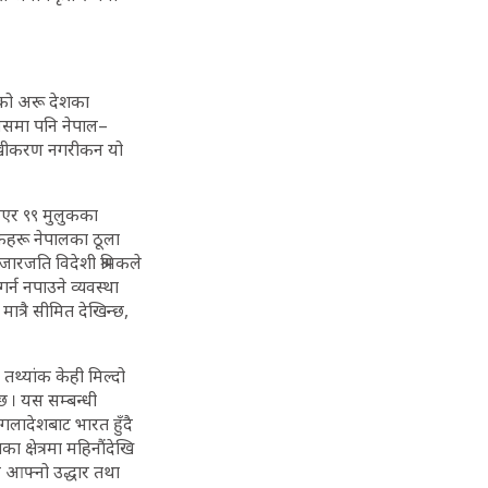
ेको अरू देशका
यसमा पनि नेपाल–
िलेखीकरण नगरीकन यो
आएर ९९ मुलुकका
मिकहरू नेपालका ठूला
ारजति विदेशी श्रमिकले
र्न नपाउने व्यवस्था
ात्रै सीमित देखिन्छ,
 तथ्यांक केही मिल्दो
छ । यस सम्बन्धी
गलादेशबाट भारत हुँदै
 क्षेत्रमा महिनौंदेखि
े आफ्नो उद्धार तथा