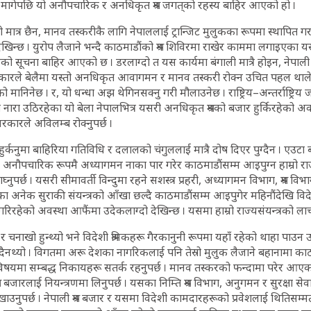
र मागेपछि यो अनौपचारिक र अनधिकृत श्रम जगत्‌को रहस्य बाहिर आएको हो ।
 मात्र छैन, मानव तस्करीकै लागि नेपाललाई ट्रान्जिट मुलुकका रूपमा स्थापित 
न्छ । युरोप लैजाने भन्दै काठमाडौंको श्रम शिविरमा राखेर काममा लगाइएका यस्त
हेको सूचना बाहिर आएको छ । डरलाग्दो त यस कार्यमा बंगाली मात्रै होइन, नेपाल
कारले बेलैमा यस्तो अनधिकृत आवागमन र मानव तस्करी रोक्न उचित पहल थाले
ानिनेछ । र, यो धन्धा अझ थेगिनसक्नु गरी मौलाउनेछ । राष्ट्रिय–अन्तर्राष्ट्रिय जग
 नारा उठिरहेका यो बेला नेपालभित्र यसरी अनधिकृत श्रमको बजार हुर्किरहेको
रकारले अविलम्ब रोक्नुपर्छ ।
ुर्कनुमा बाहिरिया गतिविधि र दलालको चंगुललाई मात्रै दोष दिएर पुग्दैन । एउटा ब
 अनौपचारिक रूपमै अध्यागमन नाका पार गरेर काठमाडौंसम्म आइपुग्न हाम्रो राज्य स
घ्नुपर्छ । यसरी सीमावर्ती विन्दुमा रहने सशस्त्र प्रहरी, अध्यागमन विभाग, श्रम वि
षाका अनेक सुराकी संयन्त्रको आँखा छल्दै काठमाडौंसम्म आइपुगेर महिनौंदेखि वि
रम गरिरहेको अवस्था आफैंमा उदेकलाग्दो देखिन्छ । यसमा हाम्रो राज्यसंयन्त्रको लाच
ुस्त र चनाखो हुन्थ्यो भने विदेशी श्रमिकहरू गैरकानुनी रूपमा यहाँ रहेको थाहा पाउन
उँदैनथ्यो । विगतमा अरू देशका नागरिकलाई पनि तेस्रो मुलुक लैजाने बहानामा का
षयमा सम्बद्ध निकायहरू सतर्क रहनुपर्छ । मानव तस्करको फन्दामा परेर आ
म बजारलाई नियन्त्रणमा लिनुपर्छ । यसका निम्ति श्रम विभाग, अनुगमन र सुरक्षा स
ेखाउनुपर्छ । नेपाली श्रम बजार र यसमा विदेशी कामदारहरूको प्रवेशलाई थितिस