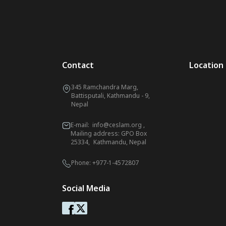
Contact
Location
345 Ramchandra Marg,
Battisputali, Kathmandu - 9,
Nepal
E-mail:
info@ceslam.org
,
Mailing address: GPO Box
25334, Kathmandu, Nepal
Phone:
+977-1-4572807
Social Media