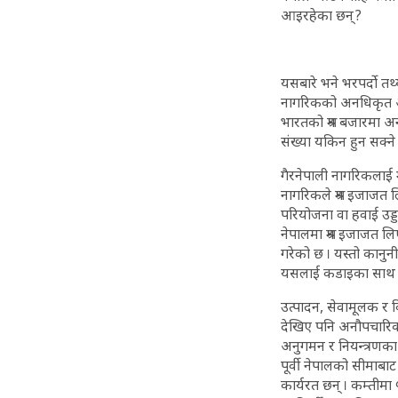
आइरहेका छन् ?
यसबारे भने भरपर्दो त
नागरिकको अनधिकृत आव
भारतको श्रम बजारमा अ
संख्या यकिन हुन सक्ने 
गैरनेपाली नागरिकलाई
नागरिकले श्रम इजाजत ल
परियोजना वा हवाई उड्ड
नेपालमा श्रम इजाजत लिए
गरेको छ । यस्तो कानुनी
यसलाई कडाइका साथ ला
उत्पादन, सेवामूलक र वि
देखिए पनि अनौपचारिक क
अनुगमन र नियन्त्रणका 
पूर्वी नेपालको सीमाबाट
कार्यरत छन् । कम्तीमा