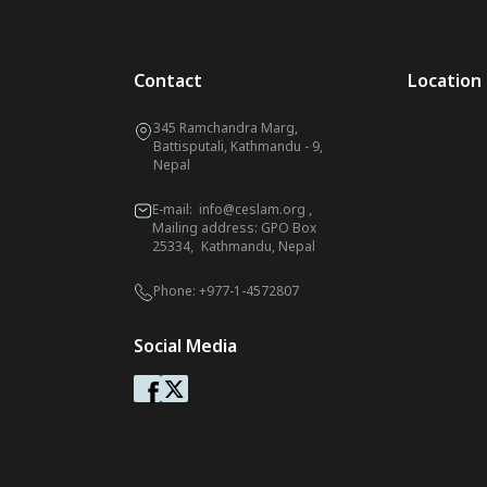
Contact
Location
345 Ramchandra Marg,
Battisputali, Kathmandu - 9,
Nepal
E-mail:
info@ceslam.org
,
Mailing address: GPO Box
25334, Kathmandu, Nepal
Phone:
+977-1-4572807
Social Media