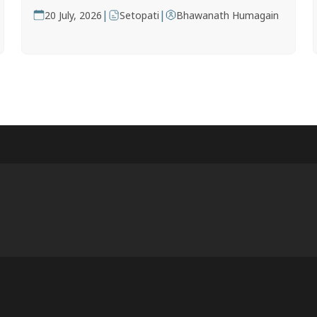
|
|
20 July, 2026
Setopati
Bhawanath Humagain