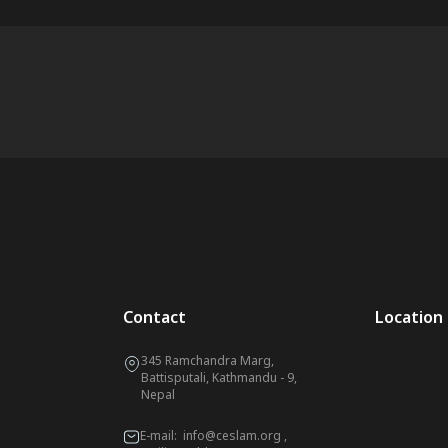
Contact
Location
345 Ramchandra Marg,
Battisputali, Kathmandu - 9,
Nepal
E-mail:
info@ceslam.org
,