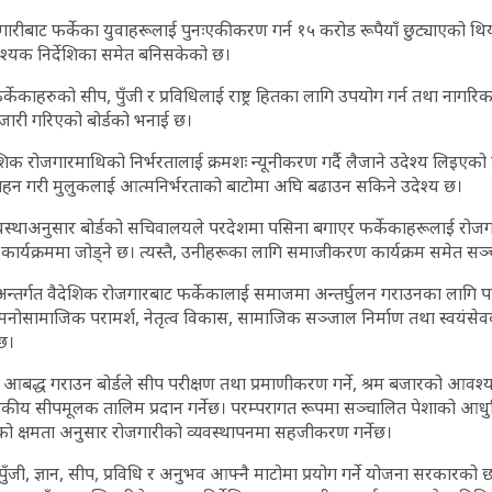
रीबाट फर्केका युवाहरूलाई पुनःएकीकरण गर्न १५ करोड रूपैयाँ छुट्याएको थियो
्यक निर्देशिका समेत बनिसकेको छ।
र्केकाहरुको सीप, पुँजी र प्रविधिलाई राष्ट्र हितका लागि उपयोग गर्न तथा न
िका जारी गरिएको बोर्डको भनाई छ।
ैदेशिक रोजगारमाथिको निर्भरतालाई क्रमशः न्यूनीकरण गर्दै लैजाने उदेश्य लिइएक
रोत्साहन गरी मुलुकलाई आत्मनिर्भरताको बाटोमा अघि बढाउन सकिने उदेश्य छ।
यवस्थाअनुसार बोर्डको सचिवालयले परदेशमा पसिना बगाएर फर्केकाहरूलाई रोज
को कार्यक्रममा जोड्ने छ। त्यस्तै, उनीहरूका लागि समाजीकरण कार्यक्रम समेत सञ्
्तर्गत वैदेशिक रोजगारबाट फर्केकालाई समाजमा अन्तर्घुलन गराउनका लागि प
नोसामाजिक परामर्श, नेतृत्व विकास, सामाजिक सञ्जाल निर्माण तथा स्वयंसे
ेछ।
आबद्ध गराउन बोर्डले सीप परीक्षण तथा प्रमाणीकरण गर्ने, श्रम बजारको आव
ापकीय सीपमूलक तालिम प्रदान गर्नेछ। परम्परागत रूपमा सञ्चालित पेशाको 
को क्षमता अनुसार रोजगारीको व्यवस्थापनमा सहजीकरण गर्नेछ।
ुँजी, ज्ञान, सीप, प्रविधि र अनुभव आफ्नै माटोमा प्रयोग गर्ने योजना सरकारको 