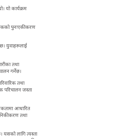
। यो कार्यक्रम
ागरिककको पुनःएकीकरण
ो छ। युवाहरूलाई
गारीका तथा
चालन गर्नेछ।
ारिवारिक तथा
वक परिचालन जस्ता
श्यकतामा आधारित
आधुनिकीकरण तथा
छ। यसको लागि त्यस्ता