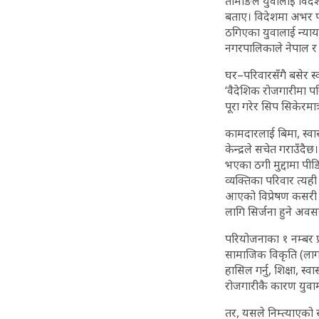
तामाङले युवालाई विदेश
बताए। विदेशमा अभर परे
ठगिएका युवालाई न्याय
नगरपालिकाले नेपाल र
घर–परिवारसँगै बसेर स्
‘वैदेशिक रोजगारीमा पनि 
पूरा गरेर सिप सिकेरमात्र
कामदारलाई बिमा, स्वास
केन्द्रले सचेत गराउँदै
भएका ठगी मुद्दामा पी
व्यक्तिका परिवार त्
आएको विप्रेषण कसरी सद
लागि सिर्जना हुने अ
परियोजनाका १ नम्बर प
सामाजिक विकृति (लागत) 
हासिल गर्नु, शिक्षा,
रोजगारीकै कारण युवाम
तर, यसले निम्त्याएको