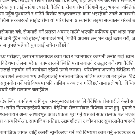
 जानभन्दा स्वदेशमै रोजगारीको बाटो देखाउने, यहीं उद्यम गर्ने अवसर र सम्भाव
का युवालाई स्वदेश ल्याउने, वैदेशिक रोजगारीमा विदेशमै मृत्यु भएका व्यक्तिक
मा पहुँच पु¥याउने र गाउँमै वित्तीय साक्षरताजस्ता काम भइरहेको उनले जानकार
 स्विस सरकारको साझेदारीमा यो परियोजना ४ स्थानीय तहमा सञ्चालन गरेको 
वरोजगार बन्ने, रोजगारी गर्ने प्रसस्त अवसर गाउँमै भएपनि कतिपय युवा थाहा नपाए
जानै हुँदैन भन्ने होइन,’ तामाङले भने, ‘गाउँमै अवसर छन् भने यहीं उद्यम गरौं, जान
 जानुपर्छ भन्नेबारे युवालाई सचेत गर्दैछौं।’
्थ्य परीक्षण, करारनामालगायत काम गर्दा र म्यानपावर कम्पनी छनोट गर्दा ध्यान द
छ। विदेशमा जेलमा परेका कामदारको स्थिति पत्ता लगाउने र उद्धार गर्ने तथा वैदेश
डितलाई सहयोग गर्ने कार्यक्रम रहेको उनले जनाए। परियोजनाअन्तर्गत वैदेशिक
यही कारणले तनावमा भए उनीहरूलाई मनोसामाजिक तालिम उपलब्ध गराइनेछ। ‘वै
ुपयोग गर्ने भन्ने विषयमा पनि तालिम सञ्चालन गरिँदैछ,’ तामाङले भने, ‘विभिन
वसरबारे पनि छलफल चलाइँदैछ।’
्रदेशस्थित कार्यक्रम अधिकृत रामकुमारलाल कर्णले वैदेशिक रोजगारीले केही स
समेत निम्त्याइरहेको बताए। वैदेशिक रोजगारीबाट विप्रेषण प्राप्त हुनु, युवाले 
 स्वास्थ्यलगायत अन्य आधारभूत आवश्यकता पूरा गर्नु यसको सकारात्मक पक्ष भए
ा आत्मनिर्भरता, सामाजिक प्रतिष्ठा, उद्यमशीलता र जीवनस्तर सुधारसमेत भए
 सामाजिक लागत चाहिँ कसरी न्यूनीकरण गर्ने भन्ने विषयमा काम गर्नु आवश्यक