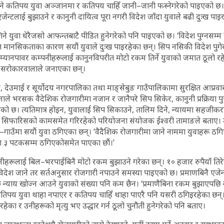
ाने कतिपय युवा अञ्जानमा र कतिपय चाहिँ जानी–जानी फस्नेगरेको पाइएको छ।
जेन्टलाई बुझाउने र कानुनी दायित्व पूरा नगरी विदेश जाँदा युवाले बढी दुःख पा
िने युवा धेरैजसो आफन्तबाटै पीडित हुनेगरेको पनि पाइएको छ। ‘विदेश पुग्नसम्
त मानसिकताका कारण सयौं युवाले दुःख पाइरहेका छन्। सिप नसिकी विदेश पुगेर अ
ाने र म्यानपावर कम्पनीहरूलाई कानुनविपरीत मोटो रकम तिर्ने युवाको जमात ठूलो र
सरत सरोकारवालाले जनाएका छन्।
 देउमाई र सूर्याेदय नगरपालिका तथा माङ्सेबुङ गाउँपालिकामा सुरक्षित आप्र
े भरसक वैदेशिक रोजगारीमा नजान र जानैपरे सिप सिकेर, कानुनी प्रक्रिया पुर्
रेको छ। त्यतिमात्र होइन, युवालाई सिप सिकाउने, तालिम दिने, न्यायमा सहजीकर
सिप सिफारिसको कामसमेत गरिरहेको परियोजना संयोजक ईश्वरी तामाङले बताए।
–गाउँमा सयौं युवा ठगिएका छन्। ‘वैदैशिक रोजगारीमा जाने नाममा युवाहरू ठ
ुवा ३ पटकसम्म ठगिएकोसमेत पाएका छौं।’
नीहरूलाई बिल–भरपाईबिनै मोटो रकम बुझाउने गरेका छन्। १० हजार रुपैयाँ तिरे
 विदेश जाने तर सर्तअनुसार रोजगारी नपाउने समस्या पाइएको छ। प्रमाणबिनै एज
ि न्याय खोज्न आउने युवाको संख्या पनि कम छैन। ‘प्रमाणैबिना रकम बुझाएपछि
 ‘कतिपय युवा थाहा नपाएर र कतिपय चाहिँ थाहा पाएरै पनि यसरी ठगिइरहेका छन्
हेका र उनीहरूको मृत्यु भए उद्धार गर्न ठूलो चुनौती हुनेगरेको पनि बताए।