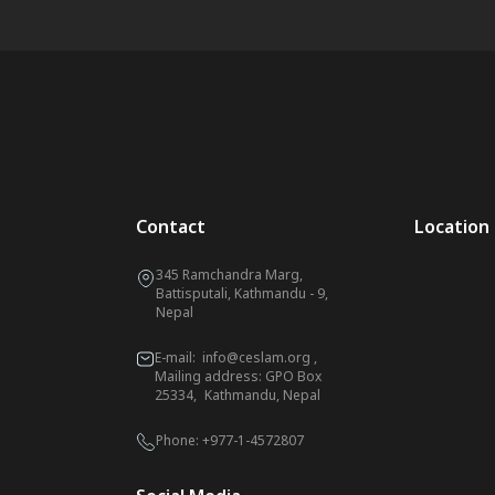
Contact
Location
345 Ramchandra Marg,
Battisputali, Kathmandu - 9,
Nepal
E-mail:
info@ceslam.org
,
Mailing address: GPO Box
25334, Kathmandu, Nepal
Phone:
+977-1-4572807