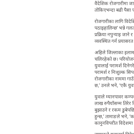
वैदेशिक रोजगारीमा ज
तोकिएभन्दा बढी पैसा ए
रोजगारीका लागि विदेश
पठाइहालिन्छ’ भन्ने गल
प्रक्रिया नपुर्‍याइ ज
व्यवस्थित गर्न प्रया
अहिले जिल्लाका इलाम,
चलिरहेको छ। परियोजनाल
युवालाई परामर्श दिनेग
परामर्श र निःशुल्क 
रोजगारीका नाममा गाउँ
छ,’ उनले भने, ‘एकै य
युवाले म्यानपावर कम्प
लाख रुपैयाँसम्म तिरेर
बुझाउने र रकम डुबेपछ
हुन्छ,’ तामाङले भने,
कानुनविपरीत विदेशमा र