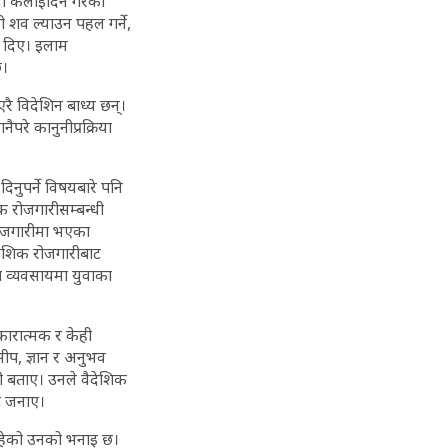
ना केलाइदिने गरेको
ो शव ल्याउन पहल गर्ने,
ी दिए। इलाम
छ।
रै विदेशिन बाध्य छन्।
ैपरे कानुनीप्रक्रिया
िनुपर्ने विषयबारे पनि
िक रोजगारीसम्बन्धी
 रोजगारीमा भएका
देशिक रोजगारीबाट
्न व्यवसायमा युवाका
कारात्मक र केही
सीप, ज्ञान र अनुभव
को बताए। उनले वैदेशिक
को जनाए।
 रहेको उनको भनाइ छ।