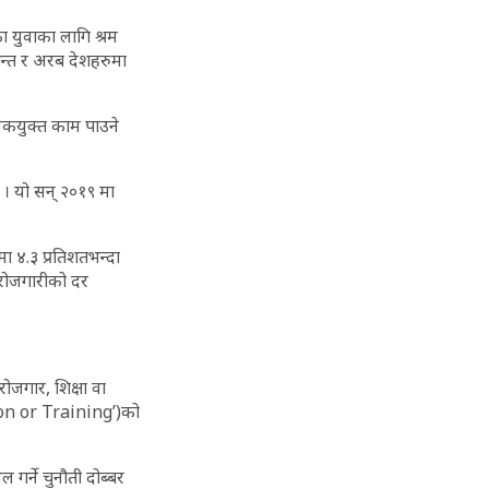
ा युवाका लागि श्रम
न्त र अरब देशहरुमा
िकयुक्त काम पाउने
 । यो सन् २०१९ मा
ा ४.३ प्रतिशतभन्दा
बेरोजगारीको दर
जगार, शिक्षा वा
on or Training’)को
 गर्ने चुनौती दोब्बर