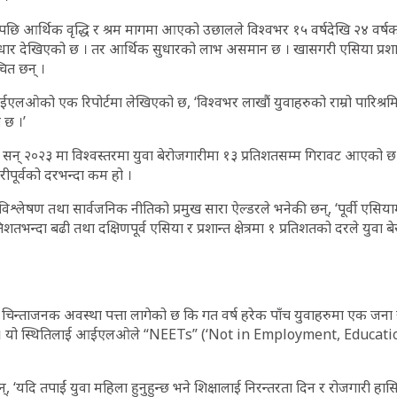
पछि आर्थिक वृद्धि र श्रम मागमा आएको उछालले विश्वभर १५ वर्षदेखि २४ वर्षक
सुधार देखिएको छ । तर आर्थिक सुधारको लाभ असमान छ । खासगरी एसिया प्रशा
ित छन् ।
लओको एक रिपोर्टमा लेखिएको छ, ‘विश्वभर लाखौं युवाहरुको राम्रो पारिश्रम
 छ ।’
र सन् २०२३ मा विश्वस्तरमा युवा बेरोजगारीमा १३ प्रतिशतसम्म गिरावट आएको छ
ीपूर्वको दरभन्दा कम हो ।
ेषण तथा सार्वजनिक नीतिको प्रमुख सारा ऐल्डरले भनेकी छन्, ‘पूर्वी एसियाम
शतभन्दा बढी तथा दक्षिणपूर्व एसिया र प्रशान्त क्षेत्रमा १ प्रतिशतको दरले युवा 
्ताजनक अवस्था पत्ता लागेको छ कि गत वर्ष हरेक पाँच युवाहरुमा एक जना रो
त छ । यो स्थितिलाई आईएलओले “NEETs” (‘Not in Employment, Educati
, ‘यदि तपाईं युवा महिला हुनुहुन्छ भने शिक्षालाई निरन्तरता दिन र रोजगारी हासिल