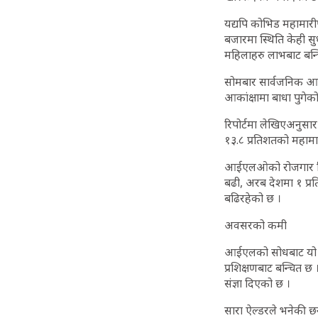
यद्यपि कोभिड महामारी
बजारमा स्थिति केही 
महिलाहरु लाभबाट बन्च
सोमबार सार्वजनिक आईए
आकांक्षामा बाधा पुगेको
रिपोर्टमा लेखिएअनुसा
१३.८ प्रतिशतको महामार
आईएलओको रोजगार विश्ल
बढी, अरब देशमा १ प्रति
बढिरहेको छ ।
अवसरको कमी
आईएलको सोधबाट यो चिन
प्रशिक्षणबाट बन्चि
संज्ञा दिएको छ ।
सारा ऐल्डरले भनेकी छन्