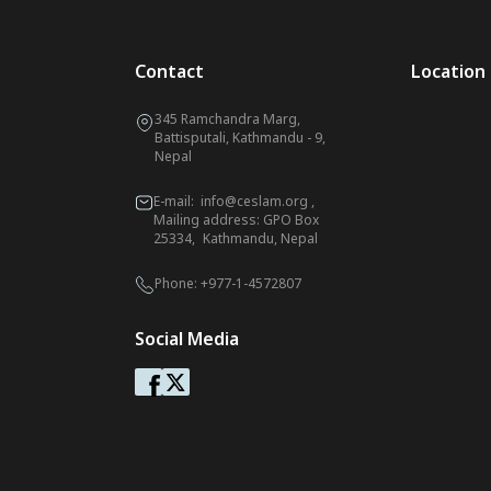
Contact
Location
345 Ramchandra Marg,
Battisputali, Kathmandu - 9,
Nepal
E-mail:
info@ceslam.org
,
Mailing address: GPO Box
25334, Kathmandu, Nepal
Phone:
+977-1-4572807
Social Media