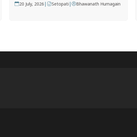
|
|
20 July, 2026
Setopati
Bhawanath Humagain