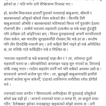
झरेको छ ।’ यति भनेर उनी धेरैबेरसम्म निःशब्द भए ।
हो, सन्तोष विकजस्ता हजारौँ युवाको यात्रालाई बाबुआमा, श्रीमती र
बालबच्चाको आँसुको बाँधले रोक्न सकेको छैन । किनकि तिनै
बाबुआमाको औषधि र बालबच्चाको भविष्यको चिन्ता गर्ने युवासँग देशमा
रोजगारी छैन । त्यसैले भारतमा महामारी उत्कर्षमा छ भन्ने थाहा हुँदाहुँदै
पनि उनीहरू उतै ओइरिएका छन् । विवश युवाहरूलाई आफ्नै घरपरिवारले
रोक्न सकेन, बरु भारतीय सुरक्षाकर्मीले रोक्छन् कि भन्ने डर छ । सन्तोष
पनि तीन दिनदेखि नाकामै छन् । उनी कहिले छिर्न पाइने हो भन्ने अनिश्चित
छ, तर यत्तिकै गाउँ फर्किइँदैन भन्ने त निश्चित छ ।
‘भारतमा महामारी छ भन्ने कसलाई थाहा छैन र ? तर, त्योभन्दा ठूलो
महामारी घरमा छ । छोराछोरीको अनलाइन पढाइ सुरु भएको छ, तिनलाई
भोकै राख्नु भएन । गाउँमा सहयोग मागौँ भने पनि सबैको अवस्था उस्तै छ ।
सरकारले आफ्नो कर्तव्य पूरा गरेन । तर, बुढाबुढी बाबुआमाप्रति हामीले
आफ्नो कर्तव्य भुल्न सकेनौँ,’ दाङको शान्तिनगर धनौरीका रमेश डाँगीले
भने ।
ज्यानको माया लाग्दैन ? सिमानातर्फ लागिरहेका यी युवालाई जोसुकैले
सोध्ने प्रश्न यही हो । ‘आफ्नो ज्यानको माया त लाग्छ नि, तर साहुले माया
गर्दैन,’ दैलेखबाट झरेका नन्दबहादुर खड्काको सोझो जवाफ छ । उनी