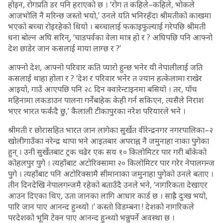
होइन, रोगप्रति डर पनि हराएको छ । ‘रोग त कहिले–कहिले, भोकले
आजभोलि नै मरिन्छ जस्तो भयो,’ उनले यति भनिरहँदा श्रीमतीको काखमा
भएको बच्चा रोइरहेको थियो । बच्चालाई फकाइफुल्याई गरेपछि श्रीमती
धना बोल्न अघि सरिन्, ‘चाडपर्वका वेला मात्र हो र ? अघिपछि पनि आफ्नो
देश छाडेर जान कसलाई माया लाग्छ र ?’
आफ्नो देश, आफ्नो परिवार कति प्यारो हुन्छ भनेर यी नेपालीलाई जति
कसलाई थाहा होला र ? ‘देश र परिवार भनेर त ज्यान हत्केलामा राखेर
आइयो, गाउँ आएपछि पनि २८ दिन क्वारेन्टाइनमा बसियो । तर, पाँच
महिनामा लकडाउन पालना गर्नेबाहेक केही गर्न सकिएन, त्यसैले निराश
भएर भारत फर्कंदै छु,’ कैलाली टीकापुरका नरेश परियारले भने ।
श्रीमती र छोरासहित भारत जान लागेका सुर्खेत वीरेन्द्रनगर नगरपालिका–२
खोलीगाउँका नरेन्द्र थापा भने आइतबार अपराह्न नै जमुनाहा नाका पुगेका
हुन् । उनी सुर्खेतबाट ट्रक चढेर एक सय १० किलोमिटर पार गरी बाँकेको
कोहलपुर पुगे । त्यहाँबाट अटोरिक्सामा २० किलोमिटर पार गरेर नेपालगन्ज
पुगे । त्यहाँबाट पनि अटोरिक्सामै सीमानाका जमुनाहा पुगेको उनले बताए ।
तीन दिनदेखि नेपालगन्जमै रहेको बताउँदै उनले भने, ‘नागरिकता देखाएर
आउन दिएका थिए, उता जानका लागि आधार कार्ड छ । साह्रै दुःख भयो,
पारि जान पाए आनन्द हुन्थ्यो ।’ कस्तो विडम्बना ! देशको नागरिकले
परदेशको भूमि टेक्न पाए आनन्द हुन्थ्यो भन्नुपर्ने अवस्था छ ।