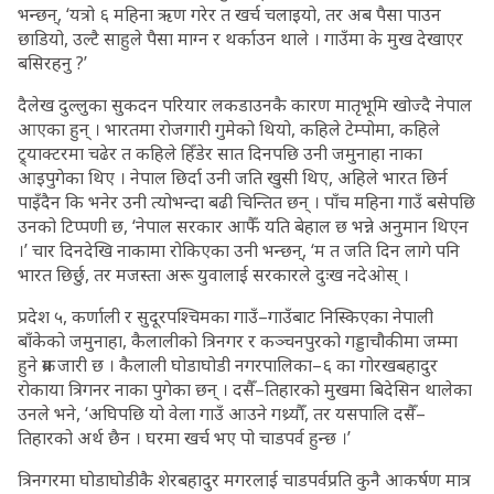
भन्छन्, ‘यत्रो ६ महिना ऋण गरेर त खर्च चलाइयो, तर अब पैसा पाउन
छाडियो, उल्टै साहुले पैसा माग्न र थर्काउन थाले । गाउँमा के मुख देखाएर
बसिरहनु ?’
दैलेख दुल्लुका सुकदन परियार लकडाउनकै कारण मातृभूमि खोज्दै नेपाल
आएका हुन् । भारतमा रोजगारी गुमेको थियो, कहिले टेम्पोमा, कहिले
ट्र्याक्टरमा चढेर त कहिले हिँडेर सात दिनपछि उनी जमुनाहा नाका
आइपुगेका थिए । नेपाल छिर्दा उनी जति खुसी थिए, अहिले भारत छिर्न
पाइँदैन कि भनेर उनी त्योभन्दा बढी चिन्तित छन् । पाँच महिना गाउँ बसेपछि
उनको टिप्पणी छ, ‘नेपाल सरकार आफैँ यति बेहाल छ भन्ने अनुमान थिएन
।’ चार दिनदेखि नाकामा रोकिएका उनी भन्छन्, ‘म त जति दिन लागे पनि
भारत छिर्छु, तर मजस्ता अरू युवालाई सरकारले दुःख नदेओस् ।
प्रदेश ५, कर्णाली र सुदूरपश्चिमका गाउँ–गाउँबाट निस्किएका नेपाली
बाँकेको जमुनाहा, कैलालीको त्रिनगर र कञ्चनपुरको गड्डाचौकीमा जम्मा
हुने क्रम जारी छ । कैलाली घोडाघोडी नगरपालिका–६ का गोरखबहादुर
रोकाया त्रिगनर नाका पुगेका छन् । दसैँ–तिहारको मुखमा बिदेसिन थालेका
उनले भने, ‘अघिपछि यो वेला गाउँ आउने गथ्र्यौँ, तर यसपालि दसैँ–
तिहारको अर्थ छैन । घरमा खर्च भए पो चाडपर्व हुन्छ ।’
त्रिनगरमा घोडाघोडीकै शेरबहादुर मगरलाई चाडपर्वप्रति कुनै आकर्षण मात्र