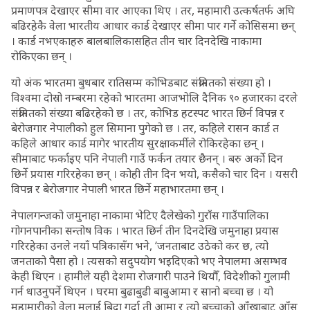
प्रमाणपत्र देखाएर सीमा वार आएका थिए । तर, महामारी उत्कर्षतर्फ अघि
बढिरहेकै वेला भारतीय आधार कार्ड देखाएर सीमा पार गर्ने कोसिसमा छन्
। कार्ड नभएकाहरु बालबालिकासहित तीन चार दिनदेखि नाकामा
रोकिएका छन् ।
यो अंक भारतमा बुधबार रातिसम्म कोभिडबाट संक्रमितको संख्या हो ।
विश्वमा दोस्रो नम्बरमा रहेको भारतमा आजभोलि दैनिक ९० हजारका दरले
संक्रमितको संख्या बढिरहेको छ । तर, कोभिड हटस्पट भारत छिर्न विपन्न र
बेरोजगार नेपालीको हुल सिमाना पुगेको छ । तर, कहिले रासन कार्ड त
कहिले आधार कार्ड मागेर भारतीय सुरक्षाकर्मीले रोकिरहेका छन् ।
सीमाबाट फर्काइए पनि नेपाली गाउँ फर्कन तयार छैनन् । बरु अर्को दिन
छिर्ने प्रयास गरिरहेका छन् । कोही तीन दिन भयो, कसैको चार दिन । यसरी
विपन्न र बेरोजगार नेपाली भारत छिर्ने महाभारतमा छन् ।
नेपालगन्जको जमुनाहा नाकामा भेटिए दैलेखेको गुराँस गाउँपालिका
गोगनपानीका सन्तोष विक । भारत छिर्न तीन दिनदेखि जमुनाहा प्रयास
गरिरहेका उनले नयाँ पत्रिकासँग भने, ‘जनताबाट उठेको कर छ, त्यो
जनताको पैसा हो । त्यसको सदुपयोग भइदिएको भए नेपालमा असम्भव
केही थिएन । हामीले यही देशमा रोजगारी पाउने थियौँ, विदेशीको गुलामी
गर्न धाउनुपर्ने थिएन । घरमा बुढाबुढी बाबुआमा र सानो बच्चा छ । यो
महामारीको वेला मलाई बिदा गर्दा ती आमा र त्यो बच्चाको आँखाबाट आँसु