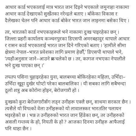
आधार कार्ड भएकालाई मात्र भारत जान दिइने भएकाले जमुनाहा नाकामा
आधार कार्ड देखाएको सुर्खेतका नरेन्द्रले बताए । बाँकेका विकास र
दैलेखका चेतन पनि आधार कार्ड बोकेर भारत जान लाइनमा बसेका थिए ।
तर, भारतको कार्ड नभएकाहरूले भने नाकामा दुःख पाइरहेका छन् ।
जिल्ला प्रहरी कार्यालय कञ्चनपुरका डिएसपी अमरबहादुर थापाले आधार
र रासन कार्ड भएकालाई भारत जान दिने गरिएको बताए । ‘हामीले सीमा
क्षेत्रमा नेपाल–भारत प्रवेशका लागि प्रमाण हेर्छौँ,’ डिएसपी थापाले भने,
‘त्यहीअनुसार जाने–आउने क्रम चलेको छ । तर, कागज नभएका नेपालीले
भने दुःख पाएका छन् ।’
तपतप पसिना चुहाइरहेका युवा, बालबच्चा बोकिरहेका महिला, उभिँदा–
उभिँदा खुट्टा दुखेर घोप्टो परेका बालबालिका । यी सबका लागि सबैभन्दा
ठूलो शत्रु अब कोरोना होइन, बेरोजगारी हो ।
दुःखको कुरा बेरोजगारीसँग लड्न उनीहरू एक्लै छन्, साथमा सरकार छैन ।
त्यसैले यो विपत्को वेला उनीहरूको यो लावालस्कर भारततिर पलायन
भइरहेको छ । भन्न त उनीहरुको भारत जान हिंडेका छन्, तर उनीहरुको
असली गन्तव्य के हो, नियती के हो ? आजका दिनमा उनीहरु आफैलाई
पनि थाहा छैन ।