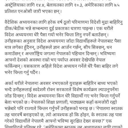
अस्ट्रेलियाका लागि १४.४, बेलायतका लागि १०.३, अमेरिकाका लागि ७.५
प्रतिशत एनओसी जारी भएका छन् ।
वैदेशिक अध्ययनका लागि हरेक वर्ष ठूलो परिमाणमा विदेशी मुद्रा बाहिरिनु
ठीक/बेठीक भन्ने सम्बन्धमा दुई प्रकारका धारणा पाइन्छ । एक थरीले
विदेश अध्ययनमा धेरै पैसा गयो भनेर चिन्ता लिनु नपर्ने बताउँछन् ।
उनीहरूका अनुसार विदेश अध्ययनमा जाँदा विद्यार्थीहरूले नेपालबाट पैसा
मात्र लगेका हुँदैनन्, उनीहरूले ज्ञान आर्जन गर्छन्, सीप सिक्छन्, धन
कमाउँछन् र अन्तर्राष्ट्रिय जगत्मा नेपालको पहिचान दिन्छन् । भविष्यमा
आफ्नो देशको अवस्था राम्रो भए पर्याप्त अवसर देखेपछि नेपाल
फर्किन्छन् । यसकारण अहिले विदेश अध्ययन गर्नेले धेरै पैसा बाहिर लगे
भनेर चिन्ता गर्नु पर्दैन ।
अर्का थरीले नेपालमा अवसर नभएकाले युवाहरू बाहिरिन बाध्य भएको
भन्दै उनीहरूलाई स्वदेशमै रोक्न सरकारले विशेष कार्यक्रम ल्याउनुपर्नेमा
जोड दिन्छन् । विदेश अध्ययनमा किन धेरै विद्यार्थी गए भनेर चिन्ता गर्नुपर्ने
बेला भएको छ । नेपालको शिक्षा प्रणाली, पाठ्यक्रम कहाँ कमजोरी रह्यो
भन्नेबारे पनि राज्यले चिन्तन गर्नुपर्ने उनीहरूको भनाइ छ । ‘नेपालमा स्नातक
तह चारवर्षे बनाइएको छ, त्यो आवश्यक हो कि होइन, के स्नातक तह पास
गरेको विद्यार्थीले नेपालमै आफ्नो भविष्य सुरक्षित देख्न सक्छ ?’ एक
शिक्षाविद्ले प्रतिप्रश्न गरे, ‘अमेरिकामा स्नातक तह अध्ययनका लागि गएको