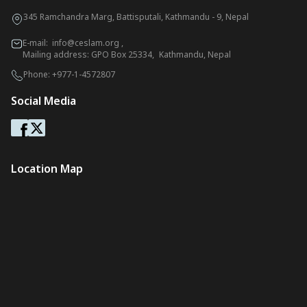
345 Ramchandra Marg, Battisputali, Kathmandu - 9, Nepal
E-mail:
info@ceslam.org
,
Mailing address: GPO Box 25334, Kathmandu, Nepal
Phone:
+977-1-4572807
Social Media
Location Map