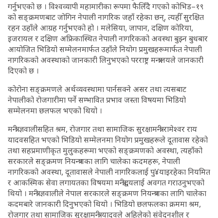
गर्नुभएको छ । विश्वव्यापी महामारीका रूपमा फैलिँदै गएको कोभिड–१९
को सङ्क्रमणबाट जोगिन नेपाली नागरिक जहाँ रहेका छन्, त्यहीँ सुरक्षित
रहन उहाँले आग्रह गर्नुभएको हो । मलेसिया, जापान, दक्षिण कोरिया,
इजरायल र दक्षिण अफ्रिकास्थित नेपाली नागरिकको अवस्था बुझ्न बुधबार
आयोजित भिडियो सम्मेलनमार्फत उहाँले नियोग प्रमुखहरूमार्फत नेपाली
नागरिकको अवस्थाको जानकारी लिनुभएको परराष्ट्र मन्त्रालयले जानकारी
दिएको छ ।
कोरोना सङ्क्रमणले अर्थव्यवस्थामा पार्नसक्ने असर तथा त्यसबाट
नेपालीको रोजगारीमा पर्ने सम्भावित प्रभाव जस्ता विषयमा भिडियो
सम्मेलनमा छलफल भएको थियो ।
मन्त्री ज्ञवालीसहित श्रम, रोजगार तथा सामाजिक सुरक्षामन्त्री रामेश्वर राय
यादवसहित भएको भिडियो सम्मेलनमा नियोग प्रमुखहरूले दूतावास रहेको
तथा सहप्रमाणीकृत मुलुकहरूमा भएको सङ्क्रमणको अवस्था, त्यहाँको
सरकारले सङ्क्रमण नियन्त्रणका लागि चालेका कदमहरू, नेपाली
नागरिकको अवस्था, दूतावासले नेपाली नागरिकलाई पु¥याइरहेका नियमित
र आकस्मिक सेवा लगायतका विषयमा मन्त्रीद्वयलाई अवगत गराउनुभएको
थियो । मन्त्री ज्ञवालीले नेपाल सरकारले सङ्क्रमण नियन्त्रणका लागि चालेका
कदमबारे जानकारी दिनुभएको थियो । भिडियो छलफलका क्रममा श्रम,
रोजगार तथा सामाजिक सुरक्षामन्त्री यादवले अहिलेको संवेदनशील र