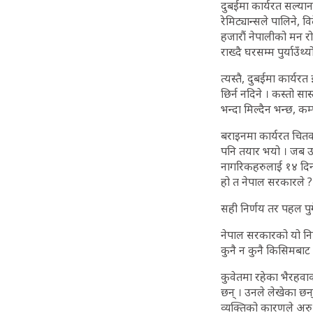
दुबईमा कार्यरत सल्यान
रेमिट्यान्सले पालिने, 
हजारौं नेपालीको मन रोए
राख्दै घरसम्म पुर्याउँथ्
त्यस्तै, दुबईमा कार्य
छिर्न नदिने । कस्तो सास
भन्दा मिल्दैन भन्छ, क
बराइनमा कार्यरत चितव
पनि तयार भयो । जब उ
नागरिकहरुलाई १४ दिनको 
हो त नेपाल सरकारले ?
सही निर्णय तर पहल पु
नेपाल सरकारको यो निर्
कुनै न कुनै किसिमबाट
कुवेतमा रहेका भैरहवा
छन् । उनले लेखेका छन
व्यक्तिको कारणले अरु 