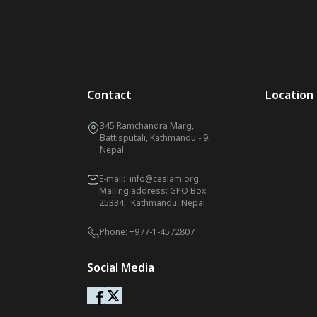
Contact
Location
345 Ramchandra Marg,
Battisputali, Kathmandu - 9,
Nepal
E-mail:
info@ceslam.org
,
Mailing address: GPO Box
25334, Kathmandu, Nepal
Phone:
+977-1-4572807
Social Media