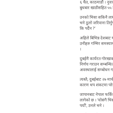
६ चैत, काठमाडौं । नु
बुधबार खाडीसहित ५५ म
उनको भिसा सकिनै लागे
भने ठूलो जरिवाना तिर्
कि पर्दैन ?’
अहिले बिभिन्न देशबाट
उनीहरु गम्भिर समस्याम
।
दुबईमै कार्यरत गोरखा
निर्णय गराउन सम्बन्धि
अवस्थालाई सम्बोधन गर्न
त्यस्तै, दुबईबाट २७ 
कारण थप शंकटमा परेको
जापानबाट नेपाल फर्कि
लागेको छ । ‘योसंगै भिस
पर्यो’, उनले भने ।