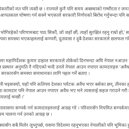
िकारीको मत पनि त्यस्तै छ । राज्यले कुनै पनि समय अबस्थाको गम्भीरता र जन
 आपतकाल घोषणा गर्न सक्ने भएकाले सरकारी निर्णयको बिरोध गर्नुभन्दा पनि सहयो
 भोगिरहेको परिणामबाट पाठ सिकौं, जो जहाँ छौं, त्यहाँ सुरक्षित रहनु राम्रो हो
ुपमा समस्या भएकाहरुलाई कम्पनी, दूतावास र दुबै देशका सरकारले छलफल गरे
गमा महानिर्देशक कुमार दाहाल सरकारले तोकेको दिनभन्दा अघि नेपाल नआउन
 त प्रस्थान अनुमति नै नदिएको भन्दै उनले नेपाल आउन नपाएर कामदारहरु ‘अवैध
 सरकारसँग समस्या समाधानका लागि पहल गर्ने बताए ।
्यापी भइसक्यो, यहाँ पनि कतिपय देशका पर्यटक अवैध भएर बसेका छन्, तीनका
, ‘हाम्रा कामदार पनि नेपाल आउन नपाएर अवैध भए भने त्यसलाई सहज गराउने गरी
ालयलाई भन्छौं ।’
ावासमा सम्पर्क गर्न कामदारहरुलाई आग्रह गरे । परिवारसँग नियमित सम्पर्कमा
ियम पालना गर्न उनको आग्रह छ ।
सँग सबै मिलेर जुध्नुपर्छ, यसमा विदेशमा रहनुभएका नेपालीको पनि भूमिका हुन