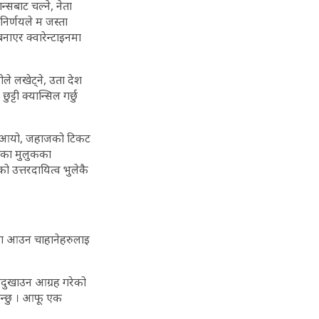
्सबाट चल्ने, नेता
 निर्णयले म जस्ता
बनाएर क्वारेन्टाइनमा
ीले लखेट्ने, उता देश
ट्टी क्यान्सिल गर्छु
समय आयो, जहाजको टिकट
तका मुलुकका
ो उत्तरदायित्व भुलेकै
ुपमा आउन चाहानेहरुलाइ
नदुखाउन आग्रह गरेको
कन्छु । आफू एक