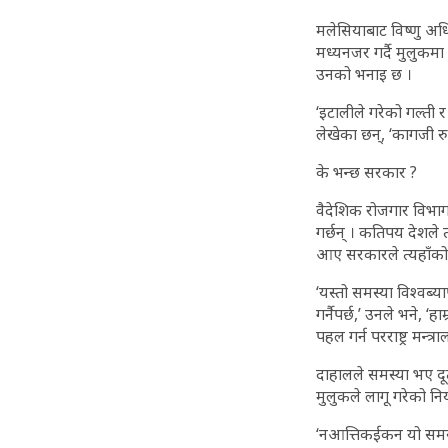
मलेसियाबाट विष्णु अध
मध्यनजर गर्दै मुलुकमा
उनको भनाइ छ ।
‘इटालीले गरेको गल्ती र
लेखेका छन्, ‘कागजी र
के भन्छ सरकार ?
वैदेशिक रोजगार विभा
गर्छन् । कतिपय देशले
आए सरकारले त्यहाँको
‘यस्तो समस्या विश्वब
गर्नैपर्छ,’ उनले भने
पहल गर्न परराष्ट्र मन्त्र
दाहालले समस्या भए दूत
मुलुकले लागू गरेको न
‘नआत्तिकईकन यो समस्या