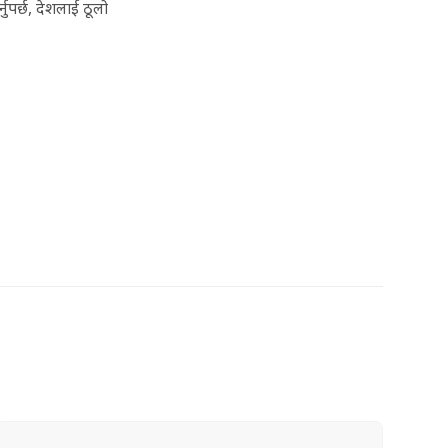
ुपर्छ, देशलाई ठूलो