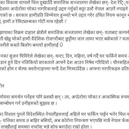
का विकास थापाले चित्त दुखाउँदै समाजिक सञ्जालमा लेखेका छन्- देश रेटि््यान
विदेशमा अप्ठेरोमा परेका नागरिकलाई उद्दार गर्नुको सट्टा उल्टै नेपाल आउनै नपाइने
को छ । सरकार हामीप्रति जिम्मेवार हुन्थ्यो भने उद्दार गरेर उचित नियम कानून 
यो, हामी त रेमिट्यान्सका गोटी मात्र रहेछौ ।’
रत झापाका विक्रम दाहाल क्षेत्रीले समाजिक सञ्जालमा लेखेका छन्- यताबाट कम्पन
्ती खेप्नु परेको हामी वैदेशिक रोजगरीबाट छुट्टीमा जान तायर भएर बसेकाले ? यता छु
म्पनीले कस्तो बिजोग बनायो हामीलाई Û
नका सुजन घिमिरेले लेखेका छन्- घन्टा, दिन, महिना, वर्ष गर्दै घर फर्किने 
डान हुने दिन नजिकियो सरकारले आफ्नै देश आउन निषेध गरिदियो । चीनसहि
होम र सेल्फ क्वारेन्टाइनमा भन्दै देश भित्र्याउँदैछ । आफ्ना नागरिकहरु प्रतिक
गेन
णयमा समर्थन गर्नेहरु पनि प्रशस्तै छन् । तर, अप्ठेरोमा परेका र आकस्मिक र
 सम्बोधन गर्न उनीहरुको सुझाव छ ।
का विशाल पुनले विदेशस्थित नेपालीहरुलाई अहिले घर फर्किन पाईन भनेर चित्त 
्- यत्तिका समय त बाहिर बसियो, अब कोरोना नियन्त्रण भएपछि मात्रै नेपाल र्फ
लाखौंलाई समस्या नपरोस् भन्ने सोच बनाउँदा राम्रो होला ।