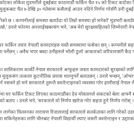
वाकोटका लोकेश मुडभरीले दुबईबाट काठमाडौं फर्किन चैत १५ को टिकट काटेका 
ुलुकबाट चैत ७ देखि ३० गतेसम्म कसैलाई आउन नदिने निर्णय गरेसँगै उनी दुब
को छ । कम्पनीलाई समस्या बताउँदा यो तिम्रो समस्या हो भनेको’ मुडभरी बताउँ
नुपर्छ,’ उनले फोनमा अनलाईखबरसंग भने, ‘अब मेरो सुरक्षासहितको जिम्मेवारी ने
 घर फर्किन तयार नेपाली कामदारहरु यस्तै समस्यामा फसेका छन् । कम्पनीले 
ा पर्नेछन् । अवैध भएर बस्दा उनीहरुले भोली ठुलो आकारको जरिवानासंगै कैद पनि
का शालिकराम कार्की नेपाल सरकारले आफुहरु जस्ता कामदारको सुरक्षाको लागि
त मुलुकसंग तत्काल कुटनीतिक प्रयास थाल्नुपर्ने बताउछन् । उनले भन्छन्, ‘ओभर-
 नसक्ने हो भने सरकारले तुरुन्तै क्वारेन्टाइनको व्यवस्था गरेर हामीलाई नेपाल लै
मार्चमा घर फर्किन टिकट लिएका काठमाडौंका देव मोक्तानले शंकटको बेला आफ्न
 बताए । उनले भने, ‘सरकारले यो निर्णय खारेज गरेर सहज हुने निर्णय गरोस् ।
न लागेका चितवनका नारायण रिजाललाई सरकारले सतर्कताका लागि गरेको उडान र
ा सकिनेहरुका लागि चीनबाट नेपाली विद्यार्थी ल्याए जसरी क्वारेन्टाइन र उद्दारक