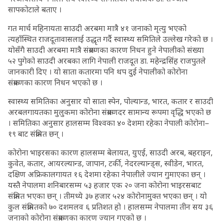
सापकोटाले बताए ।
गत मार्च महिनायता साउदी अरबमा मात्रै ४१ जनाको मृत्यु भएको
त्यहाँस्थित राजदूतावासलाई उद्धृत गर्दै स्वास्थ्य समितिले उल्लेख गरेको छ ।
योसँगै साउदी अरबमा मात्रै संक्रमणका कारण निधन हुने नेपालीको संख्या
५२ पुगेको साउदी अरबका लागि नेपाली राजदूत डा. महेन्द्रसिंह राजपुतले
जानकारी दिए । यो साता कतारमा पनि थप दुई नेपालीको कोरोना
संक्रमणका कारण निधन भएको छ ।
स्वास्थ्य समितिका अनुसार यो साता स्पेन, पोल्यान्ड, भारत, कतार र साउदी
अरबलगायतका मुलुकमा कोरोना संक्रमणदर सामान्य रूपमा वृद्धि भएको छ
। समितिका अनुसार हालसम्म विश्वका ४० देशमा रहेका नेपाली कोरोना–
१९ बाट संक्रमित छन् ।
कोरोना भाइरसका कारण हालसम्म बेलायत, युएई, साउदी अरब, बहराइन,
कुवेत, कतार, आयरल्यान्ड, जापान, टर्की, नेदरल्यान्ड्स, स्वीडेन, भारत,
दक्षिण अफ्रिकालगायत १६ देशमा रहेका नेपालीले ज्यान गुमाएका छन् ।
यस्तै नेपालमा शनिबारसम्म ५३ हजार एक २० जना कोरोना भाइरसबाट
संक्रमित भएका छन् । तीमध्ये ३७ हजार ५२४ कोरोनामुक्त भएका छन् । यो
कुल संक्रमितको ७० दशमलव ६ प्रतिशत हो । हालसम्म नेपालमा तीन सय ३६
जनाको कोरोना संक्रमणका कारण ज्यान गएको छ ।