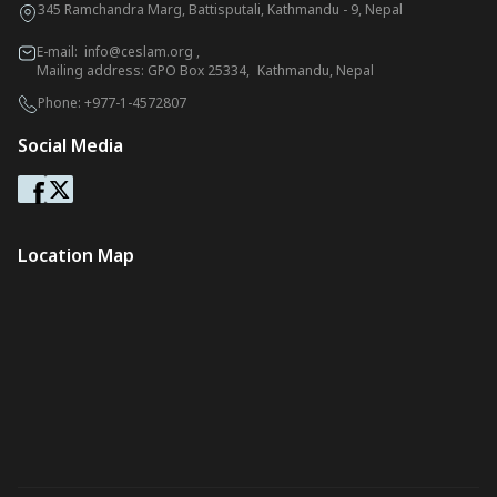
345 Ramchandra Marg, Battisputali, Kathmandu - 9, Nepal
E-mail:
info@ceslam.org
,
Mailing address: GPO Box 25334, Kathmandu, Nepal
Phone:
+977-1-4572807
Social Media
Location Map