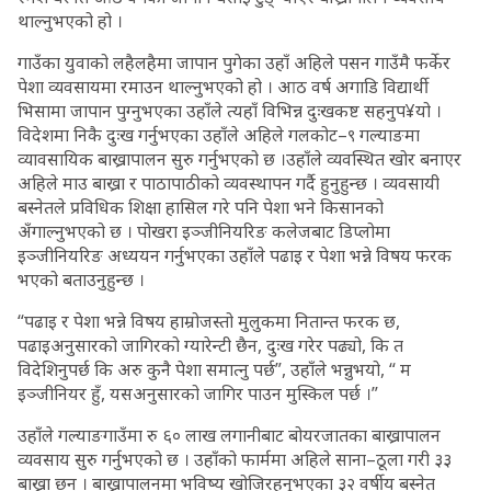
थाल्नुभएको हो ।
गाउँका युवाको लहैलहैमा जापान पुगेका उहाँ अहिले पसन गाउँमै फर्केर
पेशा व्यवसायमा रमाउन थाल्नुभएको हो । आठ वर्ष अगाडि विद्यार्थी
भिसामा जापान पुग्नुभएका उहाँले त्यहाँ विभिन्न दुःखकष्ट सहनुप¥यो ।
विदेशमा निकै दुःख गर्नुभएका उहाँले अहिले गलकोट–९ गल्याङमा
व्यावसायिक बाख्रापालन सुरु गर्नुभएको छ ।उहाँले व्यवस्थित खोर बनाएर
अहिले माउ बाख्रा र पाठापाठीको व्यवस्थापन गर्दै हुनुहुन्छ । व्यवसायी
बस्नेतले प्रविधिक शिक्षा हासिल गरे पनि पेशा भने किसानको
अँगाल्नुभएको छ । पोखरा इञ्जीनियरिङ कलेजबाट डिप्लोमा
इञ्जीनियरिङ अध्ययन गर्नुभएका उहाँले पढाइ र पेशा भन्ने विषय फरक
भएको बताउनुहुन्छ ।
“पढाइ र पेशा भन्ने विषय हाम्रोजस्तो मुलुकमा नितान्त फरक छ,
पढाइअनुसारको जागिरको ग्यारेन्टी छैन, दुःख गरेर पढ्यो, कि त
विदेशिनुपर्छ कि अरु कुनै पेशा समात्नु पर्छ”, उहाँले भन्नुभयो, “ म
इञ्जीनियर हुँ, यसअनुसारको जागिर पाउन मुस्किल पर्छ ।”
उहाँले गल्याङगाउँमा रु ६० लाख लगानीबाट बोयरजातका बाख्रापालन
व्यवसाय सुरु गर्नुभएको छ । उहाँको फार्ममा अहिले साना–ठूला गरी ३३
बाख्रा छन् । बाख्रापालनमा भविष्य खोजिरहनुभएका ३२ वर्षीय बस्नेत