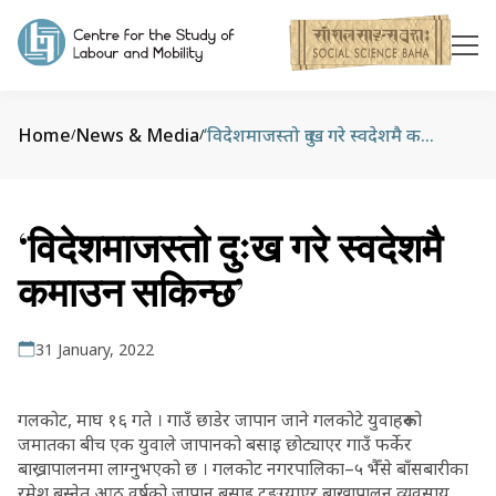
Home
News & Media
‘विदेशमाजस्तो दुःख गरे स्वदेशमै कमाउन सकिन्छ’
/
/
‘विदेशमाजस्तो दुःख गरे स्वदेशमै
कमाउन सकिन्छ’
31 January, 2022
गलकोट, माघ १६ गते । गाउँ छाडेर जापान जाने गलकोटे युवाहरूको
जमातका बीच एक युवाले जापानको बसाइ छोट्याएर गाउँ फर्केर
बाख्रापालनमा लाग्नुभएको छ । गलकोट नगरपालिका–५ भैँसे बाँसबारीका
रमेश बस्नेत आठ वर्षको जापान बसाइ टुङ्ग्याएर बाख्रापालन व्यवसाय