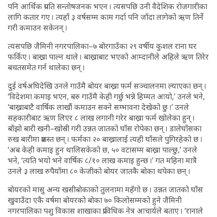
पनि आर्थिक प्रगति सन्तोषजनक भएन । त्यसपछि उनी वैदेशिक रोजगारीका
लागि कतार गए । त्यहाँ ३ वर्षसम्म काम गर्दा पनि जाँदा लागेको ऋण तिर्ने
गरी कमाउन सकेनन् ।
त्यसपछि जैमिनी नगरपालिका–७ बोरगाउँका २९ वर्षीय कुशल राना घर
फर्किए । बाख्रा पाल्न थाले । बाख्राबाट भएको आम्दानीले अहिले ऋण तिरेर
बचतसमेत गर्न थालेका छन् ।
दुई वर्षअघिदेखि उनले गाउँमै बोयर बाख्रा फर्म सञ्चालनमा ल्याएका छन् ।
‘विदेशमा कमाइ भएन, बरु गाउँमै केही गर्छु भन्ने हिम्मत आयो,’ उनले भने,
‘बाख्राबाटै वार्षिक लाखौं कमाउन सक्ने सम्भावना देखेको छु ।’ उनले
सहकारीबाट ऋण लिएर ८ लाख लगानी गरेर बाख्रा फर्म खोलेका हुन् ।
बाँझो बारी खनी–खोस्री गरी उन्नत जातको घाँस रोपेका छन् । डालेघाँसका
रुख बारीमा प्रशस्त छन् । फर्मका २० बाख्रालाई त्यही घाँसले पुगिरहेको छ ।
‘अब केही कमाइ हुन थालिसकेको छ, ५० वटासम्म बाख्रा पाल्छु,’ उनले
भने, ‘त्यति भयो भने वार्षिक ८/१० लाख कमाइ हुन्छ ।’ गत महिना मात्रै
उनले ३ लाख रुपैयाँमा ८० केजीको बोयर जातकै बोका थपेका छन् ।
बोयरको मासु अन्य खसीबोकाको तुलनामा महँगो छ । उन्नत जातको घाँस
खुवाउँदा एकै वर्षमा बोयरको बोका ७० किलोसम्मको हुने जैमिनी
नगरपालिका पशु विकास शाखाका प्राविधिक नेत्र आचार्यले बताए । ‘रानाले