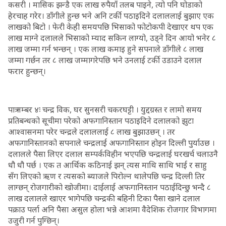
कसरी । मासिक झन्डै एक लाख रुपैयाँ तलब पाइने, त्यो पनि घोडाको
हेरचाह गरेर। डाँगीले हुन्छ भने अनि टर्की पठाइदिने दलाललाई बुझाए एक
लाखको बिटो । फेरी केही समयपछि भिसाको फोटोकपी देखाएर थप एक
लाख माग्ने दलालले भिसाको म्याद सकिन लाग्यो, उड्ने दिन आयो भनेर ८
लाख जम्मा गर्न भन्छन् । एक लाख कमाइ हुने सपनाले डाँगीले ८ लाख
जम्मा गर्छन तर ८ लाख जम्मागरेपछि भने उनलाई टर्की उडाउने दलाल
फरार हुन्छन्।
पात्र नम्बर ४ः चन्द्र विक, घर सुनसरी चकरघट्टी । युद्दग्रस्त र लामो समय
प्रतिबन्धको सूचीमा परेको अफगानिस्तान पठाइदिने दलालको झुटा
आश्वासनमा परेर चन्द्रले दलाललाई ८ लाख बुझाउछन् । तर
अफगानिस्तानको सपनाले चन्द्रलाई अफगानिस्तान होइन दिल्ली पुर्याउछ ।
दलालले पैसा लिएर दलाल सम्पर्कविहीन भएपछि चन्द्रलाई घरखर्च चलाउनै
धौ धौ पर्छ । एक त आर्थिक कठिनाई झन् त्यस माथि साथि भाई र साहु
सँग लिएको ऋण र त्यसको ब्याजले पिरोल्न थालेपछि चन्द्र दिल्ली तिर
लाग्छन् रोजगारीको खोजीमा। दाईलाई अफगानिस्तान पठाईदिन्छु भन्दै ८
लाख दलालले खाएर भागेपछि चन्द्रकी बहिनी टिका पैसा खाने दलाल
पक्राउ पर्ला अनि पैसा असुल होला भन्ने आशमा वैदेशिक रोजगार विभागमा
उजुरी गर्न पुग्छिन्।