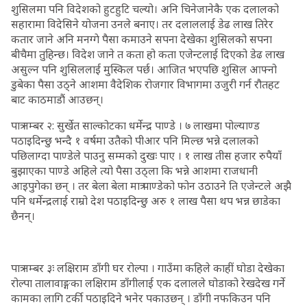
शुसिलमा पनि विदेशको हुटहुटि चल्यो। अनि चिनेजानेकै एक दलालको
सहारामा विदेसिने योजना उनले बनाए। तर दलाललाई डेढ लाख तिरेर
कतार जाने अनि मनग्गे पैसा कमाउने सपना देखेका शुसिलको सपना
बीचैमा तुहिन्छ। विदेश जाने त कता हो कता एजेन्टलाई दिएको डेढ लाख
असुल्न पनि शुसिललाई मुस्किल पर्छ। आजित भएपछि शुसिल आफ्नो
डुबेका पैसा उठ्ने आशमा वैदेशिक रोजगार विभागमा उजुरी गर्न रौतहट
बाट काठमाडौं आउछन्।
पात्र नम्बर २: सुर्खेत साल्कोटका धर्मेन्द्र पाण्डे । ७ लाखमा पोल्याण्ड
पठाइदिन्छु भन्दै १ वर्षमा उतैको पीआर पनि मिल्छ भन्ने दलालको
पछिलाग्दा पाण्डेले पाउनु सम्मको दुखः पाए । १ लाख तीस हजार रुपैयाँ
बुझाएका पाण्डे अहिले त्यो पैसा उठ्ला कि भन्ने आशमा राजधानी
आइपुगेका छन् । तर बेला बेला मात्र पाण्डेको फोन उठाउने ति एजेन्टले अझै
पनि धर्मेन्द्रलाई राम्रो देश पठाइदिन्छु अरु १ लाख पैसा थप भन्न छाडेका
छैनन्।
पात्र नम्बर ३ः लक्षिराम डाँगी घर रोल्पा । गाउँमा कहिले काहीं घोडा देखेका
रोल्पा तालावाङ्गका लक्षिराम डाँगीलाई एक दलालले घोडाको रेखदेख गर्ने
कामका लागि टर्की पठाइदिने भनेर पकाउछन् । डाँगी नफकिउन पनि