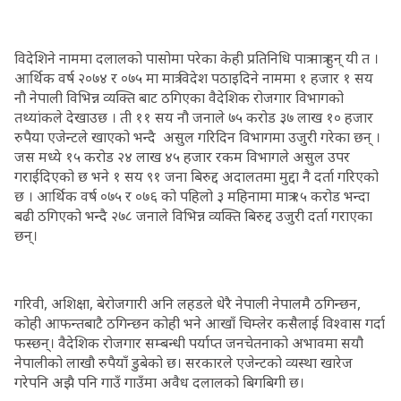
विदेशिने नाममा दलालको पासोमा परेका केही प्रतिनिधि पात्र मात्र हुन् यी त ।
आर्थिक वर्ष २०७४ र ०७५ मा मात्र विदेश पठाइदिने नाममा १ हजार १ सय
नौ नेपाली विभिन्न व्यक्ति बाट ठगिएका वैदेशिक रोजगार विभागको
तथ्यांकले देखाउछ । ती ११ सय नौ जनाले ७५ करोड ३७ लाख १० हजार
रुपैया एजेन्टले खाएको भन्दै असुल गरिदिन विभागमा उजुरी गरेका छन् ।
जस मध्ये १५ करोड २४ लाख ४५ हजार रकम विभागले असुल उपर
गराईदिएको छ भने १ सय ९१ जना बिरुद्द अदालतमा मुद्दा नै दर्ता गरिएको
छ । आर्थिक वर्ष ०७५ र ०७६ को पहिलो ३ महिनामा मात्र १५ करोड भन्दा
बढी ठगिएको भन्दै २७८ जनाले विभिन्न व्यक्ति बिरुद्द उजुरी दर्ता गराएका
छन्।
गरिवी, अशिक्षा, बेरोजगारी अनि लहडले धेरै नेपाली नेपालमै ठगिन्छन,
कोही आफन्तबाटै ठगिन्छन कोही भने आखाँ चिम्लेर कसैलाई विश्वास गर्दा
फस्छन्। वैदेशिक रोजगार सम्बन्धी पर्याप्त जनचेतनाको अभावमा सयौ
नेपालीको लाखौ रुपैयाँ डुबेको छ। सरकारले एजेन्टको व्यस्था खारेज
गरेपनि अझै पनि गाउँ गाउँमा अवैध दलालको बिगबिगी छ।