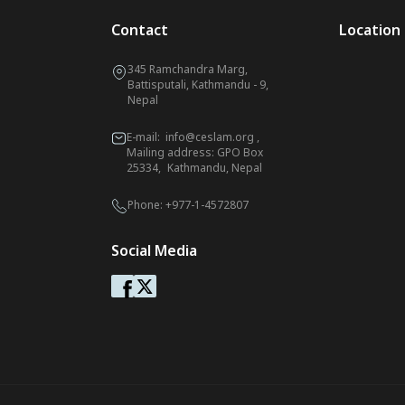
Contact
Location
345 Ramchandra Marg,
Battisputali, Kathmandu - 9,
Nepal
E-mail:
info@ceslam.org
,
Mailing address: GPO Box
25334, Kathmandu, Nepal
Phone:
+977-1-4572807
Social Media