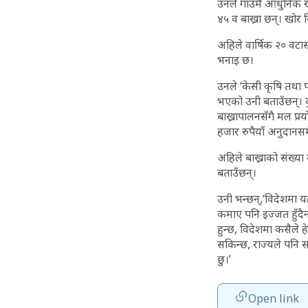
उनले गाउँमै आधुनिक ख
४५ व बाख्रा छन्। खोर 
अहिले वार्षिक २० वटास
भनाइ छ।
उनले ‘केसी कृषि तथा प
भएको उनी बताउँछन्। 
बाख्रापालनसँगै मल प्र
हजार रुपैयाँ अनुदानस
अहिले बाख्राको संख्या 
बताउँछन्।
उनी भन्छन्,‘विदेशमा यहा
कमाए पनि इज्जत हुँदैन
हुन्छ, विदेशमा कसैले हे
सकिन्छ, राज्यले पनि स
छु।’
Open link