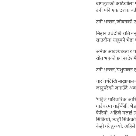
बागलुङको काठेखोला गा
उनी पनि एक दशक बढी 
उनी भन्छन्,‘जीवनको ऊर
बिहान उठेदेखि राति नस
साउदीमा साहुको भेडा
अनेक आवश्यकता र पारिव
स्रोत भएको छ। स्वदेशम
उनी भन्छन्,‘पशुपालन 
चार वर्षदेखि बाख्रापा
जानुपरेको जनाउँदै अ
‘पहिले पारिवारिक आर्
गाउँघरमा गाईभैँसी, भेड
फेरियो, अहिले मलाई त्य
सिकियो, त्यहाँ सिकेक
केही गरे हुन्थ्यो, अहिल