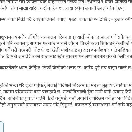
ोर निर्माण गरी व्यावसायिक बाख्रापालन गरेका छन्। स्थानीय र बोयर जातका 
निर्माण तथा बाख्रा खरिद गर्दा करिब १५ लाख रुपैयाँ लगानी उनले गरेका छन्।
म्म बोका बिक्री गर्दै आएको उनले बताए। एउटा बोकाको २० देखि ३० हजार रुपैयाँ
शुपालन फार्म’ दर्ता गरेर सञ्चालन गरेका छन्। खसी बोका उत्पादन गर्न सके बज
कुनै पनि कामलाई सम्मान गर्नसके त्यसले जीवन जिउने कला सिकाउने केसीको
योग गर्ने गरी तरकारी, गोलभँेडा खेती थालेका छन्। वडा कार्यालय र गाउँपालिका
मेत दिएको जनाउँदै उक्त रकमबाट खोर व्यवस्थापन तथा तारबार गरेको केसी बत
बढाउनेतर्फ ध्यान केन्द्रित गरेको केसीको भनाइ छ। करिब दुई सय बाख्रा पाल्ने लक
ँको भन्दा धेरै दुःख गर्नुपर्छ, मलाई विदेशले परिश्रमको महत्त्व बुझायो, गाउँको म
, गाउँमा परिवारसँग बस्न पाइएको छ, सञ्चोविसञ्चो हुँदा तातो पानी तताएर दिने, 
र्दैन, अहिलेका युवाले गाउँमै केही गर्नुपर्छ, यहाँ लगानी र परिश्रम गर्ने हो भने 
ोही अनुसारको वातावरण तयार गरि दिनुपर्छ, बजारलाई व्यवस्थापन गर्न सके यहाँ