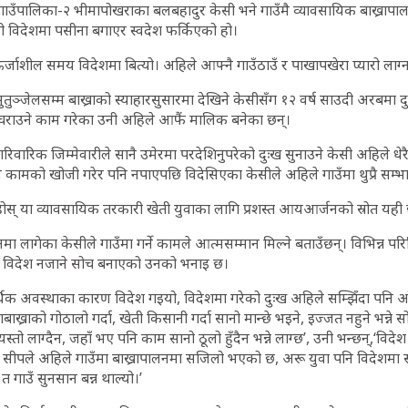
उँपालिका-२ भीमापोखराका बलबहादुर केसी भने गाउँमै व्यावसायिक बाख्रापाल
विदेशमा पसीना बगाएर स्वदेश फर्किएको हो।
्जाशील समय विदेशमा बित्यो। अहिले आफ्नै गाउँठाउँ र पाखापखेरा प्यारो लाग्
ुतुञ्जेलसम्म बाख्राको स्याहारसुसारमा देखिने केसीसँग १२ वर्ष साउदी अरबमा
 चराउने काम गरेका उनी अहिले आफैं मालिक बनेका छन्।
ारिक जिम्मेवारीले सानै उमेरमा परदेशिनुपरेको दुःख सुनाउने केसी अहिले धेरै
ै कामको खोजी गरेर पनि नपाएपछि विदेसिएका केसीले अहिले गाउँमा थुप्रै सम्भ
होस् या व्यावसायिक तरकारी खेती युवाका लागि प्रशस्त आयआर्जनको स्रोत यही 
लनमा लागेका केसीले गाउँमा गर्ने कामले आत्मसम्मान मिल्ने बताउँछन्। विभिन्न प
ब विदेश नजाने सोच बनाएको उनको भनाइ छ।
थिक अवस्थाका कारण विदेश गइयो, विदेशमा गरेको दुःख अहिले सम्झिँदा पनि आ
ाबाख्राको गोठालो गर्दा, खेती किसानी गर्दा सानो मान्छे भइने, इज्जत नहुने भन्ने
स्तो लाग्दैन, जहाँ भए पनि काम सानो ठूलो हुँदैन भन्ने लाग्छ’, उनी भन्छन्,‘विद
ो सीपले अहिले गाउँमा बाख्रापालनमा सजिलो भएको छ, अरू युवा पनि विदेशमा
े त गाउँ सुनसान बन्न थाल्यो।’