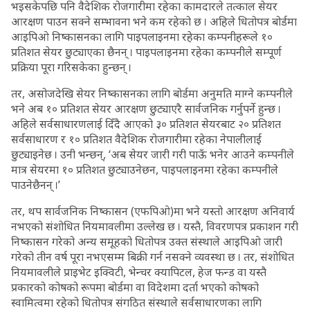
भइसकेपछि पनि वैदेशिक रोजगारीमा रहेका कामदारले तत्काल सेयर
आरक्षण पाउन सक्ने सम्भावना भने कम रहेको छ । अहिले धितोपत्र बोर्डमा
आइपिओ निष्कासनका लागि पाइपलाइनमा रहेका कम्पनीहरूले १०
प्रतिशत सेयर छुट्याएका छैनन् । पाइपलाइनमा रहेका कम्पनीले सम्पूर्ण
प्रक्रिया पूरा गरिसकेका हुन्छन् ।
तर, असोजदेखि सेयर निष्कासनका लागि बोर्डमा अनुमति माग्ने कम्पनीले
भने अब १० प्रतिशत सेयर आरक्षण छुट्याएरै सार्वजनिक गर्नुपर्ने हुन्छ ।
अहिले सर्वसाधारणलाई दिँदै आएको ३० प्रतिशत सेयरबाट २० प्रतिशत
सर्वसाधारण र १० प्रतिशत वैदेशिक रोजगारीमा रहेका नेपालीलाई
छुट्याइनेछ । उनी भन्छन्, ‘अब सेयर जारी गरी पाऊँ भनेर आउने कम्पनीले
मात्र सेयरमा १० प्रतिशत छुट्याउनेछन, पाइपलाइनमा रहेका कम्पनीले
पाउनेछैनन् ।’
तर, थप सार्वजनिक निष्कासन (एफपिओ)मा भने यस्तो आरक्षण अनिवार्य
नभएको संशोधित नियमावलीमा उल्लेख छ । यस्तै, विवरणपत्र प्रकाशन गरी
निष्कासन गरेको अन्य समूहको धितोपत्र उक्त संस्थाले आइपिओ जारी
गरेको तीन वर्ष पूरा नभएसम्म बिक्री गर्न नसक्ने व्यवस्था छ । तर, संशोधित
नियमावलीले प्राइभेट इक्विटी, भेन्चर क्यापिटल, हेज फन्ड वा यस्तै
प्रकारको कोषको रूपमा बोर्डमा वा विदेशमा दर्ता भएको कोषको
स्वामित्वमा रहेको धितोपत्र संगठित संस्थाले सर्वसाधारणका लागि