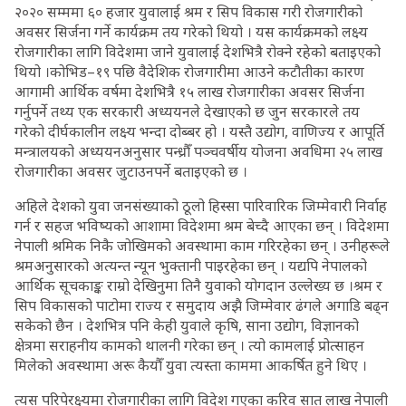
२०२० सम्ममा ६० हजार युवालाई श्रम र सिप विकास गरी रोजगारीको
अवसर सिर्जना गर्ने कार्यक्रम तय गरेको थियो । यस कार्यक्रमको लक्ष्य
रोजगारीका लागि विदेशमा जाने युवालाई देशभित्रै रोक्ने रहेको बताइएको
थियो ।कोभिड–१९ पछि वैदेशिक रोजगारीमा आउने कटौतीका कारण
आगामी आर्थिक वर्षमा देशभित्रै १५ लाख रोजगारीका अवसर सिर्जना
गर्नुपर्ने तथ्य एक सरकारी अध्ययनले देखाएको छ जुन सरकारले तय
गरेको दीर्घकालीन लक्ष्य भन्दा दोब्बर हो । यस्तै उद्योग, वाणिज्य र आपूर्ति
मन्त्रालयको अध्ययनअनुसार पन्ध्रौँ पञ्चवर्षीय योजना अवधिमा २५ लाख
रोजगारीका अवसर जुटाउनपर्ने बताइएको छ ।
अहिले देशको युवा जनसंख्याको ठूलो हिस्सा पारिवारिक जिम्मेवारी निर्वाह
गर्न र सहज भविष्यको आशामा विदेशमा श्रम बेच्दै आएका छन् । विदेशमा
नेपाली श्रमिक निकै जोखिमको अवस्थामा काम गरिरहेका छन् । उनीहरूले
श्रमअनुसारको अत्यन्त न्यून भुक्तानी पाइरहेका छन् । यद्यपि नेपालको
आर्थिक सूचकाङ्क राम्रो देखिनुमा तिनै युवाको योगदान उल्लेख्य छ ।श्रम र
सिप विकासको पाटोमा राज्य र समुदाय अझै जिम्मेवार ढंगले अगाडि बढ्न
सकेको छैन । देशभित्र पनि केही युवाले कृषि, साना उद्योग, विज्ञानको
क्षेत्रमा सराहनीय कामको थालनी गरेका छन् । त्यो कामलाई प्रोत्साहन
मिलेको अवस्थामा अरू कैयौँ युवा त्यस्ता काममा आकर्षित हुने थिए ।
त्यस परिपे्रक्ष्यमा रोजगारीका लागि विदेश गएका करिव सात लाख नेपाली