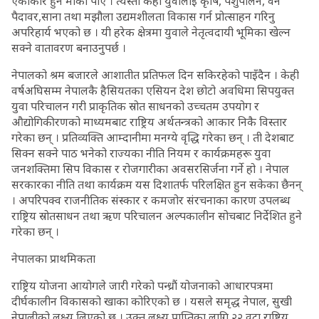
एकाकार हुने मौका पाए । त्यस्ता केही युवालाई कृषि, पशुपालन, वन
पैदावर,साना तथा मझौला उद्यमशीलता विकास गर्न प्रोत्साहन गरिनु
अपरिहार्य भएको छ । यी हरेक क्षेत्रमा युवाले नेतृत्वदायी भूमिका खेल्न
सक्ने वातावरण बनाउनुपर्छ ।
नेपालको श्रम बजारले आशातीत प्रतिफल दिन सकिरहेको पाइँदैन । केही
वर्षअघिसम्म नेपालकै हैसियतका एसियन देश छोटो अवधिमा सिपयुक्त
युवा परिचालन गरी प्राकृतिक स्रोत साधनको उच्चतम उपयोग र
औद्योगिकीरणको माध्यमबाट राष्ट्रिय अर्थतन्त्रको आकार निकै विस्तार
गरेका छन् । प्रतिव्यक्ति आम्दानीमा मनग्ये वृद्धि गरेका छन् । ती देशबाट
सिक्न सक्ने पाठ भनेको राज्यका नीति नियम र कार्यक्रमहरू युवा
जनशक्तिमा सिप विकास र रोजगारीका अवसरसिर्जना गर्ने हो । नेपाल
सरकारका नीति तथा कार्यक्रम यस दिशातर्फ परिलक्षित हुन सकेका छैनन्
। अपरिपक्व राजनीतिक संस्कार र कमजोर संरचनाका कारण उपलब्ध
राष्ट्रिय स्रोतसाधन तथा ऋण परिचालन अल्पकालीन सोचबाट निर्देशित हुने
गरेका छन् ।
नेपालका प्राथमिकता
राष्ट्रिय योजना आयोगले जारी गरेको पन्ध्रौं योजनाको आधारपत्रमा
दीर्घकालीन विकासको खाका कोरिएको छ । यसले समृद्ध नेपाल, सुखी
नेपालीको लक्ष्य लिएको छ । उक्त लक्ष्य प्राप्तिका लागि २२ वटा राष्ट्रिय