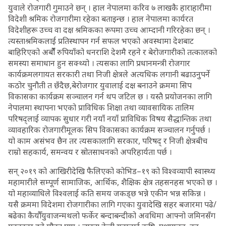
युवाले रोजगारी गुमाउने छन् । हाल नेपालमा करिव ७ लाखकै हाराहारीमा
विदेशी श्रमिक रोजगारीमा रहेका बताइन्छ । हाल नेपालमा कार्यरत
विदेशीहरू उच्च वा दक्ष श्रमिकका रूपमा उच्च आम्दानी गरिरहेका छन् ।
त्यस्ताश्रमिकलाई प्रतिस्थापन गर्न सफल भएको अवस्थामा देशबाट
बाहिरिएको अर्बौंँ रुपियाँको धनराशि देशमै रहने र बेरोजगारीको तत्कालको
समस्या समाधान हुन सक्थ्यो । त्यसका लागि प्रधानमन्त्री रोजगार
कार्यक्रमलगायत सरकारी तथा निजी क्षेत्रले अत्यधिक लगानी बढाउनुपर्ने
कठोर चुनौती त छँदैछ,बेरोजगार युवालाई दक्ष बनाउने क्रममा सिप
विकासका कार्यक्रम सञ्चालन गर्न थप जटिल छ । यस्तै प्रयोजनका लागि
नेपालमा स्थापना भएको प्राविधिक शिक्षा तथा व्यावसायिक तालिम
परिषद्लाई व्यापक सुधार गरी नयाँ नयाँ प्राविधिक विषय सैद्धान्तिक तथा
व्यावहारिक रोजगारीमूलक सिप विकासका कार्यक्रम सञ्चालन गर्नुपर्छ ।
यो काम असंभव छैन तर त्यसकालागि सरकार, परिषद् र निजी क्षेत्रबीच
राम्रो सहकार्य, समन्वय र स्रोतसाधनको अपरिहार्यता पर्छ ।
सन् २०१९ को आखिरीदेखि फैलिएको कोभिड–१९ को विश्वव्यापी स्वास्थ्य
महामारीले सम्पूर्ण सामाजिक, आर्थिक, शैक्षिक क्षेत्र तहसनहस भएको छ ।
यो महाव्याधिले विश्वलाई कति समय जकड्छ भन्ने एकीन भन्न सकिन्न ।
यसै क्रममा विदेशमा रोजगारीका लागि गएका युवादेखि सहर बजारमा पढे/
बढेका कैयौँयुवाजन्मथलो फर्केर बन्दाबन्दीको अवधिमा आफ्नो जमिनसँग