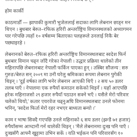
होम कार्की
काठमाडौँ — झापाकी कुमारी भुजेललाई सदाका लागि लेबनान छाड्न मन
थिएन । बुधबार बेरुत–रफिक हरिरी अन्तर्राष्ट्रिय विमानस्थलको अध्यागमन
पार गरेपछि त्यहाँ १० वर्षसम्म बिताएका पलहरूले उनलाई निकै बेर
पछ्याइरहे ।
लेबनानको बेरुत–रफिक हरिरी अन्तर्राष्ट्रिय विमानस्थलबाट स्वदेश फिर्न
बुधबार विमान चढ्न जाँदै गरेका नेपाली । उद्धार प्रक्रिया थालेको तीन
महिनापछि लेबनानबाट नेपाली फर्किन पाएका हुन् । तस्बिर सौजन्य : सरु
गुरुङ/बेरुत सन् २००९ मा उनी घरेलु श्रमिकका रूपमा लेबनान पुगेकी
थिइन् । ‘दुई वर्षका लागि भनेर लेबनान आएकी थिएँ । २ सय ५० डलर
तलब पाएँ । नेपालमा एक रुपैयाँ कमाउन सकेको थिइनँ । यहाँ आएपछि
हरेक महिनाजसो २९ हजार रुपैयाँ पठाउन सक्ने भएँ । यसैले मेरो परिवार
चलेको थियो,’ कतार एयरवेज चढ्नुअघि विमानस्थलबाट उनले फोनमा
भनिन्, ‘स्वदेश फिर्ता मेरो रहर नभएर बाध्यता बन्यो ।’
काम र भाषा सिक्दै गएपछि उनले महिनाको ६ सय डलर (झन्डै ७१ हजार)
रुपैयाँसम्म आम्दानी गर्न थालेकी थिइन् । ‘मैले लेबनानमा दुःख पनि पाएँ ।
दुःखसँगै आफ्नै खुट्टामा उभिन सकें । यति भईकन पनि परिवारसँग १०