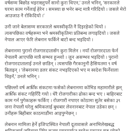
वर्षसम्म बिछोड भइराख्नुपर्ने सानो कुरा थिएन,’ उनले भनिन्, ‘सरकारले
घरमा काम गर्नेलाई हेरेन । समस्या छ भनेर बन्द मात्रै गरिदियो । जसले मेरो
आउजाउ नै रोकिदियो ।’
उनी जाने बेलासम्म सरकारले श्रमस्वीकृति नै दिइरहेको थियो ।
त्यसपछिका वर्षहरूमा भने श्रमस्वीकृतिमा प्रतिबन्ध लगाइदियो । जसले
नेपाल आएर फेरि लेबनान फर्किने बाटो बन्द भइदियो ।
लेबनानमा पुरानो रोजगारदातासँग कुरा मिलेन । नयाँ रोजगारदाता फेर्न
नेपालमै आएपछि मात्रै सम्भव हुन्थ्यो । जुन असम्भव भइदियो । पुरानो
रोजगारदातालाई उनले छाडिन् । त्यसपछि गैरकानुनी हैसियतमा ९ वर्ष
बिताइन् । ‘लेबनानमा डलर संकट नभइदिएको भए म स्वदेश फिर्नेवाला
थिइनँ,’ उनले भनिन् ।
पछिल्लो वर्ष आर्थिक संकटमा फसेको लेबनानमा कोभिड महामारीले झन्
आर्थिक संकट गहिरिँदै गयो । धेरै रोजगारीका ढोका बन्द भए । बाहिरबाट
काम गर्न पुगेकाहरू फर्किए । रोजगारी नपाएर कोठामा सुतेर बसेका ३९
जना नेपाली घरेलु श्रमिकलाई बुधबार लेवनानबाट नेपाल उडेका छन् ।
उनीहरू बिहीबार काठमाडौंमा आइपुग्नेछन् ।
लेबनान मामिला हेर्ने इजिप्टस्थित नेपाली दूतावासले अनाभिलेखबद्ध
श्रमिकलाई जरिवाना तिरेर कतार एयरमार्फत स्वदेश पठाउन सुरु गरेको