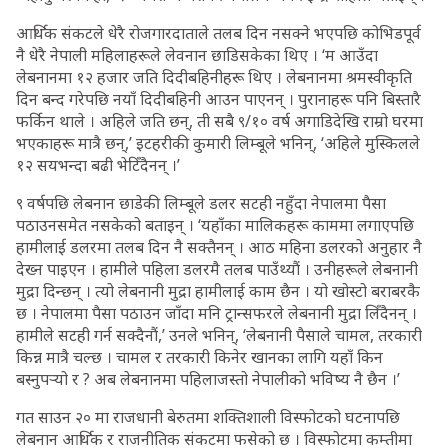
आर्थिक संकटले धेरै रोजगारदाताले तलब दिन नसक्ने भएपछि कोभिडपूर्व
नै धेरै नेपाली महिलाहरूले लेवनान छाडिसकेका थिए । ‘म आउँदा
लेबनानमा १२ हजार जति दिदीबहिनीहरू थिए । लेबनानमा श्रमस्वीकृति
दिन बन्द गरेपछि नयाँ दिदीबहिनी आउन पाएनन् । पुरानाहरू पनि बिस्तारै
फर्किन थाले । अहिले जति छन्, ती सबै ९/१० वर्ष अगाडिदेखि राम्रो घरमा
भएकाहरू मात्रै छन्,’ इटहरीकी कुमारी लिम्बूले भनिन्, ‘अहिले मुस्किलले
१२ सयभन्दा बढी भेटिँदैनन् ।’
९ वर्षपछि लेबनान छाडेकी लिम्बूले डलर सटही नहुँदा नेपालमा पैसा
पठाउनसमेत नसकेको बताइन् । ‘यहाँका मालिकहरू काममा लगाएपछि
हामीलाई डलरमा तलब दिन नै सक्तैनन् । आठ महिना डलरको अनुहार नै
देख्न पाइएन । हामीले पहिला डलरमै तलब पाउँथ्यौं । उनीहरूले लेबनानी
मुद्रा दिन्छन् । त्यो लेबनानी मुद्रा हामीलाई काम छैन । यो खोस्टो बराबरकै
छ । नेपालमा पैसा पठाउन जाँदा मनि ट्रान्सफरले लेबनानी मुद्रा लिँदैनन् ।
हामीले सटही गर्न सक्दैनौं,’ उनले भनिन्, ‘लेबनानी पैसाले चामल, तरकारी
किन्न मात्रै चल्छ । चामल र तरकारी किनेर खानका लागि यहाँ किन
बस्नुपर्‍यो र ? अब लेबनानमा पहिलाजस्तो नेपालीको भविष्य नै छैन ।’
गत साउन २० मा राजधानी बेरुतमा शक्तिशाली विस्फोटको घटनापछि
लेबनान आर्थिक र राजनीतिक संकटमा फसेको छ । विस्फोटमा कम्तीमा