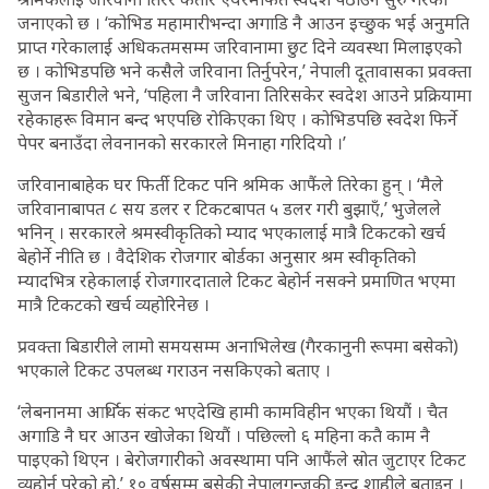
जनाएको छ । ‘कोभिड महामारीभन्दा अगाडि नै आउन इच्छुक भई अनुमति
प्राप्त गरेकालाई अधिकतमसम्म जरिवानामा छुट दिने व्यवस्था मिलाइएको
छ । कोभिडपछि भने कसैले जरिवाना तिर्नुपरेन,’ नेपाली दूतावासका प्रवक्ता
सुजन बिडारीले भने, ‘पहिला नै जरिवाना तिरिसकेर स्वदेश आउने प्रक्रियामा
रहेकाहरू विमान बन्द भएपछि रोकिएका थिए । कोभिडपछि स्वदेश फिर्ने
पेपर बनाउँदा लेवनानको सरकारले मिनाहा गरिदियो ।’
जरिवानाबाहेक घर फिर्ती टिकट पनि श्रमिक आफैंले तिरेका हुन् । ‘मैले
जरिवानाबापत ८ सय डलर र टिकटबापत ५ डलर गरी बुझाएँ,’ भुजेलले
भनिन् । सरकारले श्रमस्वीकृतिको म्याद भएकालाई मात्रै टिकटको खर्च
बेहोर्ने नीति छ । वैदेशिक रोजगार बोर्डका अनुसार श्रम स्वीकृतिको
म्यादभित्र रहेकालाई रोजगारदाताले टिकट बेहोर्न नसक्ने प्रमाणित भएमा
मात्रै टिकटको खर्च व्यहोरिनेछ ।
प्रवक्ता बिडारीले लामो समयसम्म अनाभिलेख (गैरकानुनी रूपमा बसेको)
भएकाले टिकट उपलब्ध गराउन नसकिएको बताए ।
‘लेबनानमा आर्थिक संकट भएदेखि हामी कामविहीन भएका थियौं । चैत
अगाडि नै घर आउन खोजेका थियौं । पछिल्लो ६ महिना कतै काम नै
पाइएको थिएन । बेरोजगारीको अवस्थामा पनि आफैंले स्रोत जुटाएर टिकट
व्यहोर्नु परेको हो,’ १० वर्षसम्म बसेकी नेपालगन्जकी इन्द्र शाहीले बताइन् ।