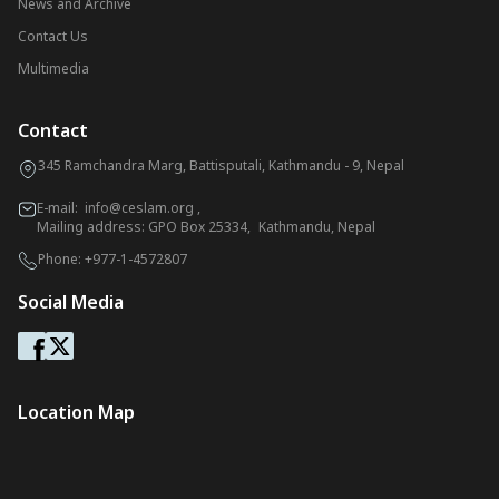
News and Archive
Contact Us
Multimedia
Contact
345 Ramchandra Marg, Battisputali, Kathmandu - 9, Nepal
E-mail:
info@ceslam.org
,
Mailing address: GPO Box 25334, Kathmandu, Nepal
Phone:
+977-1-4572807
Social Media
Location Map