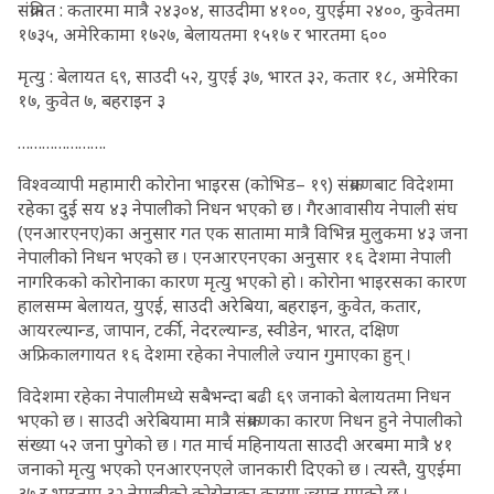
संक्रमित : कतारमा मात्रै २४३०४, साउदीमा ४१००, युएईमा २४००, कुवेतमा
१७३५, अमेरिकामा १७२७, बेलायतमा १५१७ र भारतमा ६००
मृत्यु : बेलायत ६९, साउदी ५२, युएई ३७, भारत ३२, कतार १८, अमेरिका
१७, कुवेत ७, बहराइन ३
………………….
विश्वव्यापी महामारी कोरोना भाइरस (कोभिड– १९) संक्रमणबाट विदेशमा
रहेका दुई सय ४३ नेपालीको निधन भएको छ । गैरआवासीय नेपाली संघ
(एनआरएनए)का अनुसार गत एक सातामा मात्रै विभिन्न मुलुकमा ४३ जना
नेपालीको निधन भएको छ । एनआरएनएका अनुसार १६ देशमा नेपाली
नागरिकको कोरोनाका कारण मृत्यु भएको हो । कोरोना भाइरसका कारण
हालसम्म बेलायत, युएई, साउदी अरेबिया, बहराइन, कुवेत, कतार,
आयरल्यान्ड, जापान, टर्की, नेदरल्यान्ड, स्वीडेन, भारत, दक्षिण
अफ्रिकालगायत १६ देशमा रहेका नेपालीले ज्यान गुमाएका हुन् ।
विदेशमा रहेका नेपालीमध्ये सबैभन्दा बढी ६९ जनाको बेलायतमा निधन
भएको छ । साउदी अरेबियामा मात्रै संक्रमणका कारण निधन हुने नेपालीको
संख्या ५२ जना पुगेको छ । गत मार्च महिनायता साउदी अरबमा मात्रै ४१
जनाको मृत्यु भएको एनआरएनएले जानकारी दिएको छ । त्यस्तै, युएईमा
३७ र भारतमा ३२ नेपालीको कोरोनाका कारण ज्यान गएको छ ।