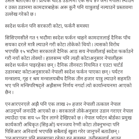
उसले बताएको छ । प्रत्येक चार्टर्ड उडानमा एक सय ४० जना नेपाली ल्याउने
र उक्त उडानमा कामदारबाहेक अरू कुनै पनि यात्रुलाई नल्याउने प्रस्तावमा
उल्लेख गरेको छ ।
स्वदेश फर्कन पनि सरकारी कोटा, फर्कनै समस्या
सिसिएमसीले गत ९ भदौमा स्वदेश फर्कन चाहने कामदारलाई दैनिक पाँच
सयका दरले मात्रै ल्याउने गरी कोटा तोकेको थियो । त्यसको विरोध
भएपछि १५ भदौमा सरकारले दैनिक आठ सय नेपालीलाई स्वदेश फर्काउने
गरी नयाँ कोटा तोक्यो । हालसम्म पनि त्यही कोटाअनुसार नेपालीहरू
स्वदेश फर्कन पाइरहेका छन् । दैनिक तीनवटा नियमित र एउटा चार्टर्ड
उडानबाट कोटाअनुसारको नेपाली स्वदेश फर्कन पाएका छन् । पर्यटन
मन्त्रालय, गृह र श्रम मन्त्रालयबीच दैनिक तीन हजार यात्रु ल्याउने सहमति
भए पनि मन्त्रिपरिषद्ले अझैसम्म निर्णय नगर्दा त्यो कार्यान्वयनमा आएको
छैन ।
एनआरएनएले अझै पनि एक लाख २० हजार नेपाली तत्काल नेपाल
आउनुपर्ने जनाउँदै आएको छ । सरकारले तोकेअनुसार उडान गराएर नेपाल
ल्याउँदा एक सय ५० दिन लाग्ने देखिएको छ । नेपाल पर्यटन बोर्डका प्रमुख
कार्यकारी अधिकृत (सिइओ) धनञ्जय रेग्मी कोटा तोक्नुभन्दा पनि
पिसिआर अनिवार्य भएपछि सबैलाई खुला गरेर जानुपर्ने बताउँछन् ।
‘एनआरएनए पनि समस्यामा रहेका हुन सक्छन्, उनीहरूलाई आउन