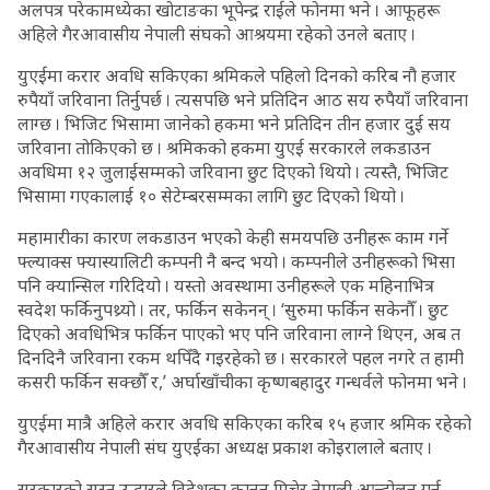
अलपत्र परेकामध्येका खोटाङका भूपेन्द्र राईले फोनमा भने । आफूहरू
अहिले गैरआवासीय नेपाली संघको आश्रयमा रहेको उनले बताए ।
युएईमा करार अवधि सकिएका श्रमिकले पहिलो दिनको करिब नौ हजार
रुपैयाँ जरिवाना तिर्नुपर्छ । त्यसपछि भने प्रतिदिन आठ सय रुपैयाँ जरिवाना
लाग्छ । भिजिट भिसामा जानेको हकमा भने प्रतिदिन तीन हजार दुई सय
जरिवाना तोकिएको छ । श्रमिकको हकमा युएई सरकारले लकडाउन
अवधिमा १२ जुलाईसम्मको जरिवाना छुट दिएको थियो । त्यस्तै, भिजिट
भिसामा गएकालाई १० सेटेम्बरसम्मका लागि छुट दिएको थियो ।
महामारीका कारण लकडाउन भएको केही समयपछि उनीहरू काम गर्ने
फ्ल्याक्स फ्यास्यालिटी कम्पनी नै बन्द भयो । कम्पनीले उनीहरूको भिसा
पनि क्यान्सिल गरिदियो । यस्तो अवस्थामा उनीहरूले एक महिनाभित्र
स्वदेश फर्किनुपथ्र्यो । तर, फर्किन सकेनन् । ‘सुरुमा फर्किन सकेनौँ । छुट
दिएको अवधिभित्र फर्किन पाएको भए पनि जरिवाना लाग्ने थिएन, अब त
दिनदिनै जरिवाना रकम थपिँदै गइरहेको छ । सरकारले पहल नगरे त हामी
कसरी फर्किन सक्छौँ र,’ अर्घाखाँचीका कृष्णबहादुर गन्धर्वले फोनमा भने ।
युएईमा मात्रै अहिले करार अवधि सकिएका करिब १५ हजार श्रमिक रहेको
गैरआवासीय नेपाली संघ युएईका अध्यक्ष प्रकाश कोइरालाले बताए ।
सरकारको सुस्त उद्धारले विदेशका कानुन मिचेर नेपाली आन्दोलन गर्न