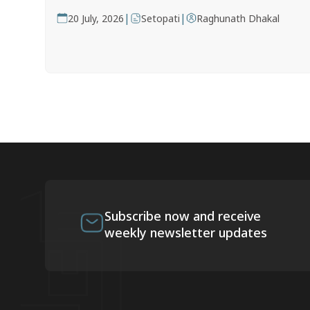
|
|
20 July, 2026
Setopati
Raghunath Dhakal
Subscribe now and receive
weekly newsletter updates