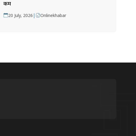
कम
|
20 July, 2026
Onlinekhabar