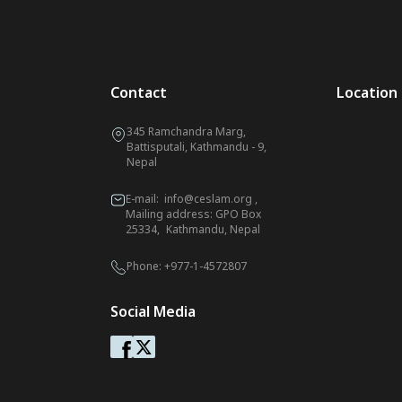
Contact
Location
345 Ramchandra Marg,
Battisputali, Kathmandu - 9,
Nepal
E-mail:
info@ceslam.org
,
Mailing address: GPO Box
25334, Kathmandu, Nepal
Phone:
+977-1-4572807
Social Media