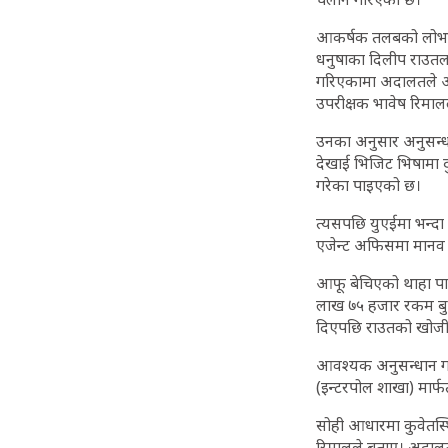
आकर्षक तलबको लोभ दे
धनुषाका दिलीप राउतल
गरिएकामा अदालतले आजै 
उपरीक्षक भावेष रिमाल
उनका अनुसार अनुसन्ध
देखाई भिजिट भिषामा द
गरेका पाइएको छ।
त्यसपछि युएईमा भन्दा
एजेन्ट अफिसमा मानव 
आफू बेचिएको थाहा पाए
लाख ७५ हजार रकम बुझ
दिएपछि राउतको खोजी
आवश्यक अनुसन्धान गर्द
(इन्टरपोल शाखा) मार
सोही आधारमा कुवेतस्
रिमालले बताए। अदाल