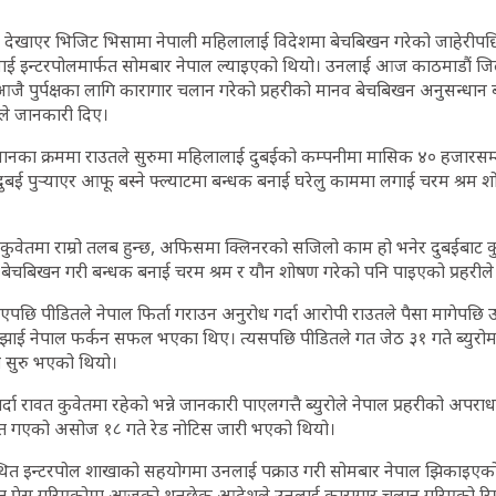
खाएर भिजिट भिसामा नेपाली महिलालाई विदेशमा बेचबिखन गरेको जाहेरीपछि 
ाई इन्टरपोलमार्फत सोमबार नेपाल ल्याइएको थियो। उनलाई आज काठमाडौं जि
पुर्पक्षका लागि कारागार चलान गरेको प्रहरीको मानव बेचबिखन अनुसन्धान ब्युर
ले जानकारी दिए।
ानका क्रममा राउतले सुरुमा महिलालाई दुबईको कम्पनीमा मासिक ४० हजारसम्म
ुबई पुर्‍याएर आफू बस्ने फ्ल्याटमा बन्धक बनाई घरेलु काममा लगाई चरम श्रम
 कुवेतमा राम्रो तलब हुन्छ, अफिसमा क्लिनरको सजिलो काम हो भनेर दुबईबाट क
बेचबिखन गरी बन्धक बनाई चरम श्रम र यौन शोषण गरेको पनि पाइएको प्रहरील
पछि पीडितले नेपाल फिर्ता गराउन अनुरोध गर्दा आरोपी राउतले पैसा मागेपछि
ाई नेपाल फर्कन सफल भएका थिए। त्यसपछि पीडितले गत जेठ ३१ गते ब्युरोमा
 सुरु भएको थियो।
ा रावत कुवेतमा रहेको भन्ने जानकारी पाएलगत्तै ब्युरोले नेपाल प्रहरीको अपर
्फत गएको असोज १८ गते रेड नोटिस जारी भएको थियो।
थित इन्टरपोल शाखाको सहयोगमा उनलाई पक्राउ गरी सोमबार नेपाल झिकाइएको प
त पेस गरिएकोमा आजको थुनछेक आदेशले उनलाई कारागार चलान गरिएको रिम