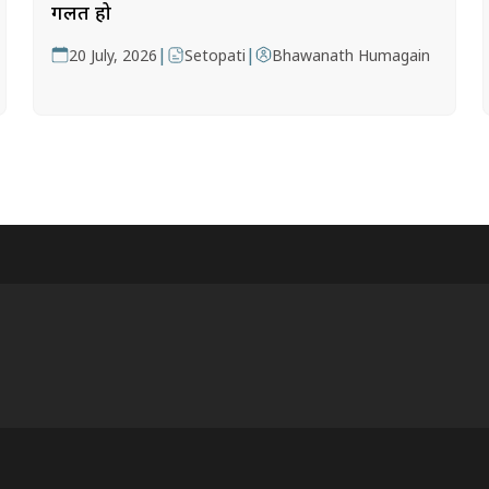
गलत हो
|
|
20 July, 2026
Setopati
Bhawanath Humagain