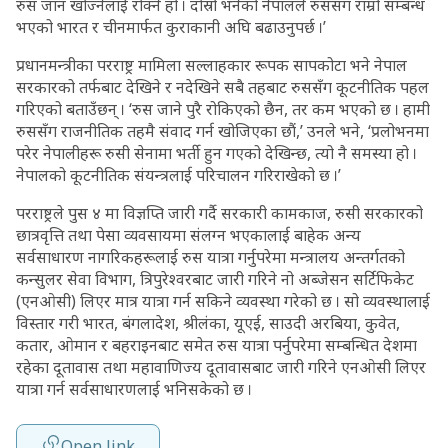
रुस जान खोज्नेलाई रोक्ने हो । दोस्रो भनेको नेपालले रुससँग राम्रो सम्बन्ध
भएको भारत र चीनमार्फत कुराकानी अघि बढाउनुपर्छ ।’
प्रधानमन्त्रीका परराष्ट्र मामिला सल्लाहकार रूपक सापकोटा भने नेपाल
सरकारको तर्फबाट देखिने र नदेखिने सबै तहबाट रुससँग कूटनीतिक पहल
गरिएको बताउँछन् । ‘रुस जाने पुरै रोकिएको छैन, तर कम भएको छ । हामी
रुससँग राजनीतिक तहमै संवाद गर्न खोजिएका छौं,’ उनले भने, ‘प्रलोभनमा
परेर नेपालीहरू रुसी सेनामा भर्ती हुन गएको देखिन्छ, त्यो नै समस्या हो ।
नेपालको कूटनीतिक संयन्त्रलाई परिचालन गरिराखेको छ ।’
परराष्ट्रले पुस ४ मा विज्ञप्ति जारी गर्दै सरकारी कामकाज, रुसी सरकारको
छात्रवृत्ति तथा पेसा व्यवसायमा संलग्न भएकालाई बाहेक अन्य
सर्वसाधारण नागरिकहरूलाई रुस यात्रा गर्नुपरेमा मन्त्रालय अन्तर्गतको
कन्सुलर सेवा विभाग, त्रिपुरेश्वरबाट जारी गरिने नो अब्जेसन सर्टिफिकेट
(एनओसी) लिएर मात्र यात्रा गर्न सकिने व्यवस्था गरेको छ । सो व्यवस्थालाई
विस्तार गरी भारत, बंगलादेश, श्रीलंका, यूएई, साउदी अरबिया, कुवेत,
कतार, ओमान र बहराइनबाट समेत रुस यात्रा पर्नुपरेमा सम्बन्धित देशमा
रहेका दूतावास तथा महावाणिज्य दूतावासबाट जारी गरिने एनओसी लिएर
यात्रा गर्न सर्वसाधारणलाई भनिसकेको छ ।
Open link