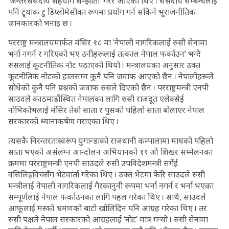
‘अन्तरसंसदीय सहयोग सम्झौता’ गरेर आएका थिए । संसदीय सम्बन्धलाई
पनि ट्र्याक टु डिप्लोमेसीका रूपमा प्रयोग गर्न सकिने भूराजनीतिक
जानकारको भनाइ छ ।
परराष्ट्र मन्त्रालयमार्फत मंसिर १८ मा ‘नेपाली नागरिकलाई रुसी सेनामा
भर्ना नगर्न र गरिएको भए उनीहरूलाई तत्काल नेपाल फर्काउन’ भन्दै
रुसलाई कूटनीतिक नोट पठाएको थियो । मन्त्रालयका अनुसार उक्त
कूटनीतिक नोटको हालसम्म कुनै पनि जवाफ आएको छैन । नेपालीहरूले
सोधेको कुनै पनि प्रश्नको जवाफ रुसले दिएको छैन । परराष्ट्रमन्त्री एनपी
साउदले काठमाडौंस्थित नेपालका लागि रुसी राजदूत एलेक्सेई
नोभिकोभलाई मंसिर तेस्रो साता र पुसको पहिलो साता बोलाएर नेपाल
सरकारको ध्यानाकर्षण गराएका थिए ।
त्यसकै निरन्तरतास्वरूप युगान्डाको राजधानी कम्पालामा माघको पहिलो
साता भएको असंलग्न आन्दोलन अभियानको १९ औं शिखर सम्मेलनका
क्रममा परराष्ट्रमन्त्री एनपी साउदले रुसी उपविदेशमन्त्री सर्गेई
वसिलिइविचसँग भेटवार्ता गरेका थिए । उक्त भेटमा फेरि साउदले रुसी
मन्त्रीलाई नेपाली नागरिकलाई गैरकानुनी रूपमा भर्ना नगर्न र भर्ना भएका
सम्पूर्णलाई नेपाल फर्काउनका लागि पहल गरेका थिए । साथै, साउदले
आफूलाई मस्को भ्रमणको बाटो खोलिदिन पनि आग्रह गरेका थिए । तर
रुसी पक्षले नेपाल सरकारको आग्रहलाई ‘नोट’ मात्र गर्‍यो । रुसी सेनामा