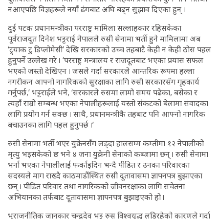
नआएपछि विज्ञहरूले नयाँ ढंगबाट अघि बढ्न सुझाव दिएका हुन् ।
दुई पटक प्रधानमन्त्रीका परराष्ट्र मामिला सल्लाहकार रहिसकेका
पूर्वराजदूत दिनेश भट्टराई नेपालले रुसी सेनामा भर्ती हुने मामिलामा अब
‘ट्र्याक टु डिप्लोमेसी’ देखि सरकारको उच्च तहबाटै केही न केही ठोस पहल
हुनुपर्ने उल्लेख गरे । ‘परराष्ट्र मन्त्रालय र राजदूतबाट भएका प्रयास सफल
भएको जस्तो देखिएन । जसले गर्दा सरकारले आन्तरिक रूपमा हल्ला
नगरीकन आफ्नो नागरिकको सुरक्षाका लागि रुसी सरकारसँग गृहकार्य
गर्नुपर्छ,’ भट्टराईले भने, ‘सरकारले रुसमा लामो समय पढेका, बसेका र
त्यहाँ राम्रो सम्बन्ध भएका नेपालीहरूलाई यस्तो संकटको बेलामा संवादका
लागि प्रयोग गर्न सक्छ । साथै, प्रधानमन्त्रीकै तहबाट पनि आफ्नो नागरिक
बचाउनका लागि पहल हुनुपर्छ ।’
रुसी सेनामा भर्ती भएर युक्रेनसँग लड्दा हालसम्म कम्तीमा १२ नेपालीको
मृत्यु भइसकेको छ भने ४ जना युक्रेनी सेनाको कब्जामा छन् । रुसी सेनामा
भर्ना भएका नेपालीलाई फर्काइदिन भन्दै पीडित र उनका परिवारका
सदस्यले माग राख्दै काठमाडौंस्थित रुसी दूतावासमा ज्ञापनपत्र बुझाएका
छन् । पीडित परिवार तथा नागरिकको जीवनरक्षाका लागि सचेतना
अभियानका तर्फबाट दूतावासमा ज्ञापनपत्र बुझाइएको हो ।
भूराजनीतिक जानकार चन्द्रदेव भट्ट रुस विश्वयुद्ध लडिरहेको कारणले गर्दा