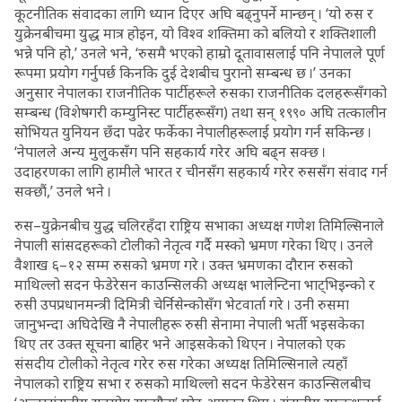
कूटनीतिक संवादका लागि ध्यान दिएर अघि बढ्नुपर्ने मान्छन् । ‘यो रुस र
युक्रेनबीचमा युद्ध मात्र होइन, यो विश्व शक्तिमा को बलियो र शक्तिशाली
भन्ने पनि हो,’ उनले भने, ‘रुसमै भएको हाम्रो दूतावासलाई पनि नेपालले पूर्ण
रूपमा प्रयोग गर्नुपर्छ किनकि दुई देशबीच पुरानो सम्बन्ध छ ।’ उनका
अनुसार नेपालका राजनीतिक पार्टीहरूले रुसका राजनीतिक दलहरूसँगको
सम्बन्ध (विशेषगरी कम्युनिस्ट पार्टीहरूसँग) तथा सन् १९९० अघि तत्कालीन
सोभियत युनियन छँदा पढेर फर्केका नेपालीहरूलाई प्रयोग गर्न सकिन्छ ।
‘नेपालले अन्य मुलुकसँग पनि सहकार्य गरेर अघि बढ्न सक्छ ।
उदाहरणका लागि हामीले भारत र चीनसँग सहकार्य गरेर रुससँग संवाद गर्न
सक्छौं,’ उनले भने ।
रुस–युक्रेनबीच युद्ध चलिरहँदा राष्ट्रिय सभाका अध्यक्ष गणेश तिमिल्सिनाले
नेपाली सांसदहरूको टोलीको नेतृत्व गर्दै मस्को भ्रमण गरेका थिए । उनले
वैशाख ६–१२ सम्म रुसको भ्रमण गरे । उक्त भ्रमणका दौरान रुसको
माथिल्लो सदन फेडेरेसन काउन्सिलकी अध्यक्ष भालेन्टिना भाट्भिइन्को र
रुसी उपप्रधानमन्त्री दिमित्री चेर्निसेन्कोसँग भेटवार्ता गरे । उनी रुसमा
जानुभन्दा अघिदेखि नै नेपालीहरू रुसी सेनामा नेपाली भर्ती भइसकेका
थिए तर उक्त सूचना बाहिर भने आइसकेको थिएन । नेपालको एक
संसदीय टोलीको नेतृत्व गरेर रुस गरेका अध्यक्ष तिमिल्सिनाले त्यहाँ
नेपालको राष्ट्रिय सभा र रुसको माथिल्लो सदन फेडेरेसन काउन्सिलबीच