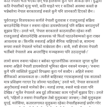
कति नेपाली भर्ती भएका छन् भन्ने हालसम्म कुनै पनि आँकडा छैन । युद्धमा
कति नेपालीको मृत्यु भयो, कति घाइते भए र कतिको अवस्था कस्तो छ
भन्नेबारेमा नेपाल सरकारलाई रुसले कुनै पनि जानकारी दिएको छैन ।
पूर्वराजदूत विजयकान्त कर्णले नेपाली दूतावास र राजदूतलाई सक्रिय
बनाउनेदेखि नेपाल र रुसमा रहेका डायस्पोरालाई पनि सक्रिय बनाउनुपर्ने
सुझाव दिए । उनले भने, ‘नेपाल सरकारले काठमाडौंमा रहेका रुसी
राजदूतलाई बोलाउनेदेखि आवश्यक परे फिर्ता पठाउनेसम्मको कुरा राख्न
आवश्यक छ । किनकि रुसलाई अहिले सैनिक चाहिएको छ, सामान्य
रूपमा रुसले नेपालले भनेको मान्नेवाला छैन । साथै, रुसी सेनामा नेपाली
भर्तीबारे नेपालले अब अन्तर्राष्ट्रिय मञ्चहरूमा पनि उठाउनुपर्छ ।’
लामो समय रुसमा पढेका र बसेका भूराजनीतिक जानकार जुगल भुर्तेल
रुसमा अहिले नेपाली डायस्पोराले भूमिका खेल्न नसक्ने मान्छन् । ‘रुसमा
कुनै पनि व्यक्तिले युद्धको विपक्षमा कुरा गर्न सक्दैन । अहिले रुसमा
सैनिकको आवश्यकता छ । त्यसैले बाहिरबाट गएकाहरूलाई एक साताको
मात्र प्रशिक्षण गराएर रेड जोनमा पठाउँछन्,’ उनले भने, ‘नेपाल सरकारले
अनुरोधलाई रुसले मानेको छैन । मलाई लाग्छ, रुसले मान्ने वाला पनि
देखिन्न ।’ भुर्तेल नेपालले अब दुई तरिकाबाट काम गर्नुपर्ने सुझाव दिए । उनले
थपे, ‘पहिलो त रुसमा नेपालीहरू तेस्रो मुलुकबाट जान्छन् । तेस्रो मुलुकहरू
यूएई, मलेसिया, कतारलगायत मुलुकमा रहेका नेपालीहरूलाई प्रयोग गरेर