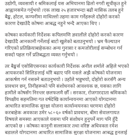
उद्योगी, व्यवसायी र श्रमिकलाई यस अभियानमा ढिलो नगरी सूचीकृत हुने
आह्वानसमेत गर्नुभयो ।एक लाख २५ हजारभन्दा बढी मासिक तलब हुने
बैङ्क, होटल, कम्पनीमा माथिल्लो तहमा काम गर्नेहरूले दोहोरो करको
कारण देखाउँदै कोषमा आबद्ध नहुने भन्दै आएका थिए ।
कोषका कार्यकारी निर्देशक कपिलमणि ज्ञवालीले दोहोरो करको कारण
देखाउँदै आनकानी गर्नेलाई बाटो खुलेको बताउनुभयो । भ्रम फैल्याउन
गरिएको प्रतिक्रियाबाहेकका अन्य गुनासा र कमजोरीलाई सम्बोधन गर्न
सक्दो पहल गर्ने प्रतिबद्धता व्यक्त गर्नुभयो ।
तर बैङ्कर्स एसोसिएसनका कार्यकारी निर्देशक अनील शर्माले अहिले भएको
आयकरको सिलिङलाई थोरै बढाए पनि यसले अझै कोषको योजनामा
आकर्षण गर्न नसक्ने बताउनुभयो । उहाँले भन्नुभयो, दोहोरो करसँगै अन्य
प्रावधान छन्, तिनीहरूको पनि संशोधनको आवश्यक छ, यसका लागि
हामीले कोषसँग निरन्तर छलफलमै छौँ । सरकार, रोजगारदाता श्रमिकको
त्रिपक्षीय सहमतिमा गत वर्षदेखि कार्यान्वयनमा आएको योगदानमा
आधारित सामाजिक सुरक्षा योजना कार्यान्वयनका चरणमा दोहोरो
करबाहेक अवकाश उमेर ५८÷६० वर्षको प्रावधान, बीमा सेवालगायत
विषयले समस्या आएकाले यसमा पनि संशोधन हुनुपर्ने माग पनि हुँदै
आएको छ । कोषका कानुनी सल्लाकार तथा वरिष्ठ अधिवक्ता रमेश
बडालले योगदानमा आधारित सामाजिक सुरक्षा योजनामा आबद्ध हुनलाई