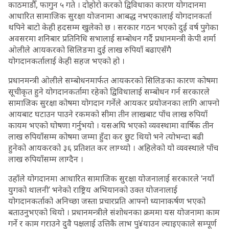
काठमाडौँ, फागुन ५ गते । दोहोरो करको द्विविधाका कारण योगदानमा
आधारित सामाजिक सुरक्षा योजनामा आबद्ध नभएकालाई योगदानकर्ता
थपिने बाटो केही हदसम्म खुलेको छ । सरकार गठन भएको दुई वर्ष पुगेका
अवसरमा शनिबार प्रतिनिधि सभालाई सम्बोधन गर्दै प्रधानमन्त्री केपी शर्मा
ओलीले आयकरको सिलिङमा दुई लाख रुपियाँ बढाएसँगै
योगदानकर्तालाई केही सहज भएको हो ।
प्रधानमन्त्री ओलीले सम्बोधनमार्फत आयकरको सिलिङका कारण कोषमा
सूचीकृत हुने योगदानकर्तामा रहेको द्विविधालाई सम्बोधन गर्न सरकारले
सामाजिक सुरक्षा कोषमा योगदान गर्नेले आयकर प्रयोजनका लागि आफ्नो
आयबाट घटाउन पाउने रकमको सीमा तीन लाखबाट पाँच लाख रुपियाँ
कायम भएको घोषणा गर्नुभयो । यसअघि भएको व्यवस्थामा वार्षिक तीन
लाख रुपियाँसम्म कोषमा जम्मा हुँदा कर छुट थियो भने त्योभन्दा बढी
हुनेको आयकरको ३६ प्रतिशत कर लाग्थ्यो । अहिलेको यो व्यवस्थाले पाँच
लाख रुपियाँसम्म लाग्दैन ।
उहाँले योगदानमा आधारित सामाजिक सुरक्षा योजनालाई सरकारले ‘नयाँ
युगको थालनी’ भनेको राष्ट्रिय अभियानको उक्त योजनालाई
योगदानकर्ताको अनिच्छा जस्ता प्रचारप्रति आफ्नो ध्यानाकर्षण भएको
बताउनुभएको थियो । प्रधानमन्त्रीले संशोधनका क्रममा यस योजनामा काम
गर्ने र काम गराउने दुवै पक्षलाई उत्तिकै लाभ पु¥याउन ल्याइएकाले सम्पूर्ण