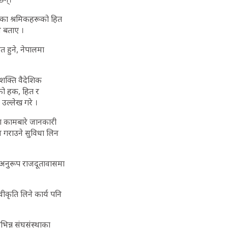
गएका श्रमिकहरूको हित
ने बताए ।
त हुने, नेपालमा
वाशक्ति वैदेशिक
कको हक, हित र
उल्लेख गरे ।
का कामबारे जानकारी
ध गराउने सुविधा लिन
हीअनुरूप राजदूतावासमा
वीकृति लिने कार्य पनि
िन्न संघसंस्थाका