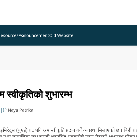
Resources
Announcement
Old Website
म स्वीकृतिको शुभारम्भ
|
Naya Patrika
मिरेट्स (युएई)बाट पनि श्रम स्वीकृति प्रदान गर्ने व्यवस्था मिलाएको छ । बि
ार तथा सामाजिक सुरक्षामन्त्री शरतसिंह भण्डारीले उक्त सेवाको शुभारम्भ गरेका 