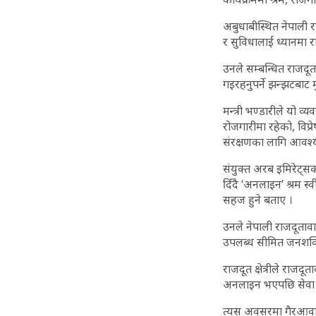
अबुधाबीस्थित नेपाली 
र सुविधालाई ध्यानमा रा
उनले सम्बन्धित राजदूता
गइरहनुपर्ने झन्झटबाट 
मन्त्री भण्डारीले यो व
रोजगारीमा रहेको, विप्
संरक्षणका लागि आवश्
संयुक्त अरब इमिरेट्सक
दिँदै ‘अनलाइन’ श्रम 
सहज हुने बताए ।
उनले नेपाली राजदूताव
उपलब्ध सीमित जनशक्ति
राजदूत क्षेत्रीले राजद
अनलाइन भएपछि सेवा प्र
त्यस अवसरमा गैरआवासी