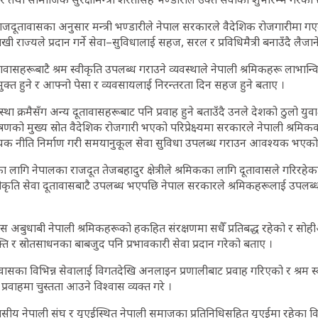
राजदूतावासका अनुसार मन्त्री भण्डारीले नेपाल सरकारले वैदेशिक रोजगारीमा 
खी राज्यले प्रदान गर्ने सेवा–सुविधालाई सहज, सरल र प्रविधिमैत्री बनाउँदै लैजा
वासहरूबाटै श्रम स्वीकृति उपलब्ध गराउने व्यवस्थाले नेपाली श्रमिकहरू लाभान्वि
मुक्त हुने र आफ्नो पेसा र व्यवसायलाई निरन्तरता दिन सहज हुने बताए ।
्यवस्था क्रमैसँग अन्य दूतावासहरूबाट पनि प्रवाह हुने बताउँदै उनले देशको ठुलो यु
रेषणको मुख्य स्रोत वैदेशिक रोजगारी भएको परिप्रेक्ष्यमा सरकारले नेपाली श्रमि
यक नीति निर्माण गरी समयानुकूल सेवा सुविधा उपलब्ध गराउन आवश्यक भएको 
ा लागि नेपालका राजदूत तेजबहादुर क्षेत्रीले श्रमिकका लागि दूतावासले गरिरहे
स्वीकृति सेवा दूतावासबाटै उपलब्ध भएपछि नेपाल सरकारले श्रमिकहरूलाई उपलब्
ास अबुधाबी नेपाली श्रमिकहरूको हकहित संरक्षणमा सधैँ प्रतिबद्ध रहेको र सो
 र स्रोतसाधनका बाबजुद पनि प्रभावकारी सेवा प्रदान गरेको बताए ।
ूतावासका विभिन्न सेवालाई विगतदेखि अनलाइन प्रणालीबाट प्रवाह गरिएको र श्रम स्
वाहमा चुस्तता आउने विश्वास व्यक्त गरे ।
य नेपाली संघ र युएईस्थित नेपाली समाजका प्रतिनिधिसहित युएईमा रहेका विभ