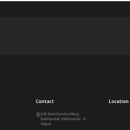
Contact
Location
345 Ramchandra Marg,
Battisputali, Kathmandu - 9,
Nepal