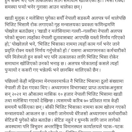
हुन सक्ने भए पनि तत्कालका लागि समाधान खोजिएको हो । भिसा रोक्दा
समस्या पर्‍यो भनेर गुनासा आउन थालेका छन् ।
खाडी मुलुक र मलेसिया पुगेका सयौँ नेपाली सडकमै अलपत्र पर्न थालेपछि
भिजिट भिसामै रोक लगाएको गृह मन्त्रालयका प्रवक्ता फणिन्द्रमणि
पोखरेल बताउँछन् । ‘खाडी र मलेसियामा गल्ली–गल्लीमा नेपाली अलपत्र
परेको सूचना त्यहाँका नेपाली दूतावासबाट आएपछि यस्तो निर्णय गरिएको
हो,’ पोखरेलले भने, ‘भिजिट भिसाका नाममा त्यहाँ काम गर्न भनेर जाने
प्रवृत्ति रोक्न यस्तो निर्णय गर्नुपरेको हो ।’ यसमा अध्यागमनका कर्मचारीको
पनि मिलेमतो हुन सक्ने भए पनि तत्कालका लागि भिजिट भिसा रोकेर
समाधान खोजिएको उनको भनाइ छ । अलपत्र परेकालाई कसले त्यहाँ
पुर्‍यायो र कसरी गए भन्नेतर्फ भने छानबिन थालिएको छैन ।
पछिल्लो केही महिनामा मेनपावरमार्फत नै भिजिट भिसामा ठूलो संख्यामा
नेपाली ती देश गएका थिए । अध्यागमन विभागबाट प्राप्त तत्यांकअनुसार
सन् २०२१ मा औसतमा मासिक १० हजार नेपाली भिजिट भिसामा खाडी
तथा मलेसिया गएको देखिन्छ । त्यसमध्ये करिब ७० प्रतिशत मात्र केही
समयमै फर्किएका छन् । बाँकी भिजिट भिसाका नाममा काम खोज्न गएको
मन्त्रालयको आकलन छ । यसरी जानेमध्ये धेरैजसो अध्यागमन कर्मचारीको
सेटिङमै पुगेको स्रोत बताउँछ । सेटिङ नहुने र घुम्नकै लागि जान लागेको
अवस्थामा पनि त्रिभुवन अन्तर्राष्ट्रिय विमानस्थल कार्यालयले पटक–पटक