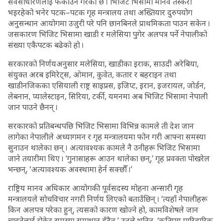
सर्वसाधारणलाई फर्काउने गरेको छ । भिजिट भिसामा मानव तस्करी
भइरहेको भनेर पटक–पटक गृह मन्त्रालय तथा अख्तियार दुरुपयोग
अनुसन्धान आयोगमा उजुरी परे पनि छानबिनले प्राथमिकता पाउन सकेन ।
जसकारण भिजिट भिसामा खाडी र मलेसिया पुगेर अलपत्र पर्ने नेपालीको
संख्या एकैपटक बढेको हो ।
सरकारको निर्णयअनुसार मलेसिया, खाडीका इराक, साउदी अरेबिया,
संयुक्त अरब इमिरेट्स, ओमान, कुवेत, कतार र बहराइन तथा
खाडीनजिकका एसियाली राष्ट्र साइप्रस, इजिप्ट, इरान, इजरायल, जोर्डन,
लेबनान, प्यालेस्टाइन, सिरिया, टर्की, यमनमा अब भिजिट भिसामा नेपाली
जान पाउने छैनन् ।
सरकारको प्रतिबन्धपछि भिजिट भिसामा विभिन्न कामले ती देश जान
लागेका नेपालीले अध्यागमन र गृह मन्त्रालयमा फोन गरी आफ्ना समस्या
सुनाउन थालेका छन् । अत्यावश्यक कामले नै उनीहरू भिजिट भिसामा
जाने तयारीमा थिए । ‘गुनासाहरू आउन थालेका छन्,’ गृह प्रवक्ता पोखरेल
भन्छन्, ‘अत्यावश्यक अवस्थामा हेर्न सक्छौँ ।’
राष्ट्रिय मानव अधिकार आयोगकी पूर्वसदस्य मोहना अन्सारी गृह
मन्त्रालयले सोचविचार नगरी निर्णय लिएको बताउँछिन् । ‘त्यहाँ नेपालीहरू
किन अलपत्र परेका हुन्, त्यसको कारण खोज्ने हो, कामविशेषले जान
चाहनेलाई रोकेर समस्या समाधान हुँदैन,’ उनले भनिन्, ‘कतिपय पारिवारिक