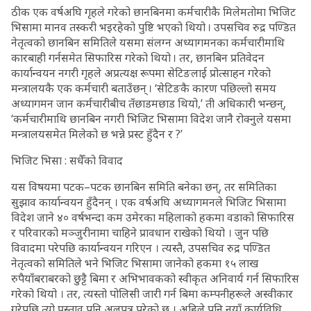
ठीक एक वर्षअघि गृहले गरेको छानबिनमा कर्मचारीकै मिलेमतोमा भिजिट
भिसामा मानव तस्करी भइरहेको पुष्टि भएको थियो । उपसचिव रुद्र पण्डित
नेतृत्वको छानबिन समितिले यसमा संलग्न अध्यागमनका कर्मचारीमाथि
कारबाही गर्नसमेत सिफारिस गरेको थियो । तर, छानबिन प्रतिवेदन
कार्यान्वयन नगरी गृहले अप्रत्यक्ष रूपमा सेटिङलाई प्रोत्साहन गरेको
मन्त्रालयकै एक कर्मचारी बताउँछन् । ‘सेटिङकै कारण पछिल्लो समय
अध्यागमन जान कर्मचारीबीच तँछाडमछाड थियो,’ ती अधिकारी भन्छन्,
‘कर्मचारीमाथि छानबिन नगरी भिजिट भिसामा विदेश जानै रोक्नुले यसमा
मन्त्रालयसमेत मिलेको छ भन्ने प्रस्ट हुँदैन र ?’
भिजिट भिसा : सधैँको विवाद
यस विषयमा पटक–पटक छानबिन समिति बनेका छन्, तर समितिका
सुझाव कार्यान्वयन हुँदैनन् । एक वर्षअघि अध्यागमनले भिजिट भिसामा
विदेश जाने ४० वर्षभन्दा कम उमेरका महिलाको हकमा वडाको सिफारिस
र परिवारको मञ्जुरीनामा चाहिने प्रावधान राखेको थियो । जुन पछि
विवादमा परेपछि कार्यान्वयन गरिएन । त्यस्तै, उपसचिव रुद्र पण्डित
नेतृत्वको समितिले भने भिजिट भिसामा जानेको हकमा १५ लाख
रुपैयाँबराबरको छुट्टै बिमा र अभिभावकको स्वीकृत अनिवार्य गर्न सिफारिस
गरेको थियो । तर, त्यस्तो पोलिसी जारी गर्न बिमा कम्पनीहरूले अस्वीकार
गरेपछि त्यो प्रस्ताव पनि अलपत्र परेको छ । अहिले पनि नयाँ कार्यविधि