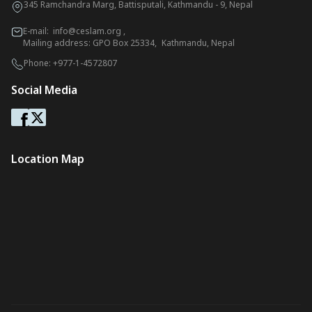
345 Ramchandra Marg, Battisputali, Kathmandu - 9, Nepal
E-mail:
info@ceslam.org
,
Mailing address: GPO Box 25334, Kathmandu, Nepal
Phone:
+977-1-4572807
Social Media
Location Map