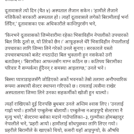
दूतावासले त्यो दिन (चैत ४) अस्पताल लैजान सकेन । ‘हामीले लैजाने
नजिकैको सरकारी अस्पताल हो । त्यहाँ दूतावासले लगेको बिरामीलाई भर्ना
लिँदैन,’ दूतावासका एक अधिकारीले कान्तिपुरसँग भने,
‘किनभने दूतावासको जिम्मेवारीमा रहेका भिसाविहीन नेपालीको उपचारको
बिल निकै ठूलो छ, यो तिरेको छैन ।’ आफूहरूले धेरै भिसाविहीन नेपालीलाई
उपचारका लागि जिम्मा लिने गरेको उनले सुनाए । सरकारले यस्तो
उपचारबापतको बजेट नपठाउँदा बिल भुक्तानी हुन नसकेको उनी
बताउँछन् । ‘बिरामीका आफन्तसँग माग्न कठिन छ । कतिपय बिरामीका
परिवार नै सम्पर्कमा हुँदैनन् र समस्या आइलाग्छ,’ उनले भने ।
बिस्मा प्याराडाइजसँगै जोडिएको अर्को भवनको तेस्रो तलामा अनौपचारिक
रूपमा अस्थायी सेल्टर स्थापना गरिएको छ । रायलाई त्यसैमा राखेर
अस्पतालमा जिम्मा लिने उनका सहकर्मीको खोजी हुन थाल्यो ।
त्यहाँ राखिएको दुई दिनपछि बुधबार उनले अन्तिम श्वास लिए । ‘उनलाई
गाह्रो भयो । हामीले एम्बुलेन्स बोलायौं । एम्बुलेन्स नआइपुग्दै सेल्टरमा नै
मृत्यु भयो,’ सेल्टरमा बसेका मदाने गाउँपालिका–३, गुल्मीका होमबहादुर
नेपालीले भने, ‘प्रहरी आयो । हामीलाई सोधपुछका लागि लिएर गयो ।
प्रहरीले बिरामीले के खाएको थियो, कसरी यहाँ आइपुग्यो, के औषधि