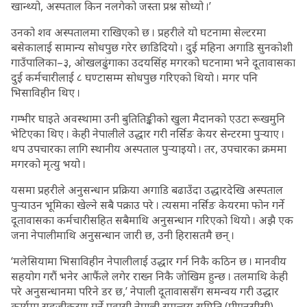
खान्थ्यो, अस्पताल किन नलगेको जस्ता प्रश्न सोध्यो ।’
उनको शव अस्पतालमा राखिएको छ । प्रहरीले यो घटनामा सेल्टरमा
बसेकालाई सामान्य सोधपुछ गरेर छाडिदियो । दुई महिना अगाडि सुनकोशी
गाउँपालिका–३, ओखलढुंगाका उदयसिंह मगरको घटनामा भने दूतावासका
दुई कर्मचारीलाई ८ घण्टासम्म सोधपुछ गरिएको थियो । मगर पनि
भिसाविहीन थिए ।
गम्भीर घाइते अवस्थामा उनी बुतितिङ्कीको खुला मैदानको एउटा रूखमुनि
भेटिएका थिए । केही नेपालीले उद्धार गरी नर्सिङ केयर सेन्टरमा पुर्‍याए ।
थप उपचारका लागि स्थानीय अस्पताल पुर्‍याइयो । तर, उपचारका क्रममा
मगरको मृत्यु भयो ।
यसमा प्रहरीले अनुसन्धान प्रक्रिया अगाडि बढाउँदा उद्धारदेखि अस्पताल
पुर्‍याउन भूमिका खेल्ने सबै पक्राउ परे । त्यसमा नर्सिङ केयरमा फोन गर्ने
दूतावासका कर्मचारीसहित सबैमाथि अनुसन्धान गरिएको थियो । अझै एक
जना नेपालीमाथि अनुसन्धान जारी छ, उनी हिरासतमै छन् ।
‘मलेसियामा भिसाविहीन नेपालीलाई उद्धार गर्न निकै कठिन छ । मानवीय
सहयोग गरौं भनेर आफैंले लगेर राख्न निकै जोखिम हुन्छ । तलमाथि केही
परे अनुसन्धानमा परिने डर छ,’ नेपाली दूतावाससँग समन्वय गरी उद्धार
कार्यमा सहजीकरण गर्ने प्रवासी नेपाली समन्वय समिति (पीएनसीसी)