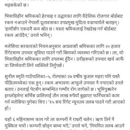
भइसकेको छ ।
भिसाविहीन श्रमिकको हेरचाह र उद्धारका लागि वैदेशिक रोजगार बोर्डबाट
रकम नआउने नेपाली दूतावासका उपप्रमुख मुदिता वज्राचार्यले बताइन् ।
‘हामीसँग एकदमै कम स्रोत छ । यस्ता श्रमिकलाई रेखदेख गर्न बोर्डबाट
रकम आउँदैन,’ उनले भनिन् ।
मलेसिया सरकारको नियमअनुसार आप्रवासी श्रमिकका लागि २० हजार
रिंगेटसम्म उपचार सुविधा पाउने गरी बिमाको व्यवस्था गरिएको छ । तर, यो
भिसाविहीन श्रमिकका लागि उपलब्ध हुँदैन । उनीहरूको उपचार खर्च आफैं
वा जिम्मेवारी लिने व्यक्तिले तिर्नुपर्छ ।
सुनील स्मृति गाउँपालिका–५, रोल्पाका २७ वर्षीय कुशल महरा पनि यस्तै
पीडितमध्येका एक हुन् । रकम अभावमा आफूले उपचार नै नपाएको उनले
बताए । उनलाई पेटसँग सम्बन्धित गम्भीर रोग लागेको छ । भूमिपुत्र फरेन
इम्प्लोइमेन्ट सर्भिस प्रालिलाई तीन लाख रुपैयाँ बुझाएर फर्निचरको काम
गर्न मलेसिया पुगेका थिए । ‘१५ सय रिंगेट न्यूनतम तलब पाउने गरी आएको
हो ।
यहाँ ६ महिनासम्म काम गरें तर कम्पनी नै राम्ररी चलेन । ऋण तिर्न नै
मुस्किल भयो । कम्पनी छोड्न बाध्य भएँ,’ उनले भने, ‘नियमित तलब आउने