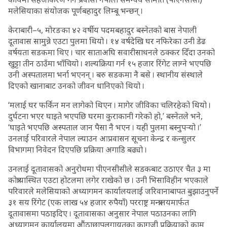
मलेसियाका संयोजक पूर्णबहादुर लिम्बू भन्छन् ।
केराबारी–५, मोरङका ४२ वर्षीय पदमबहादुर बस्नेतको बास नेपाली
दूतावास सामुन्ने एउटा पुलमा थियो । १४ वर्षदेखि घर नफिरेका उनी डेढ
वर्षयता सडकमा थिए । चार साताअघि सवारीसाधनले ठक्कर दिँदा उनको
खुट्टा तीन ठाउँमा भाँचियो । शल्यक्रिया गर्न १५ हजार रिंगेट लाग्ने भएपछि
उनी अस्पतालमा भर्ना भएनन् । बरु सडकमा नै बसे । स्थानीय संस्थाले
दिएको खानाबाट उनको जीवन धानिएको थियो ।
‘मलाई घर फर्किन मन लागेको थिएन । मागेर जीविका चलिरहेको थियो ।
दुर्घटना भएर घाइते भएपछि घरमा कुराकानी गरेको हो,’ बस्नेतले भने,
‘घाइते भएपछि अस्पताल जान पैसा नै भएन । यही पुलमा बस्नुपर्‍यो ।’
उनलाई परिवारले नेपाल ल्याउन आप्रवासन सूचना केन्द्र र कन्सुलर
विभागमा निवेदन दिएपछि प्रक्रिया अगाडि बढ्यो ।
उनलाई दूतावासको अनुरोधमा पीएनसीसीले सडकबाट उठाएर चैत ३ मा
कोत्रायास्थित एउटा होटलमा लगेर राखेको छ । उनी भिसाविहीन भएकाले
परिवारले मलेसियाको अध्यागमन कार्यालयलाई जरिवानाबापत बुझाउनुपर्ने
३१ सय रिंगेट (एक लाख ५४ हजार रुपैयाँ) परराष्ट्र मन्त्रालयमार्फत
दूतावासमा पठाइदिए । दूतावासका अनुसार नेपाल पठाउनका लागि
अध्यागमन कार्यालयमा औंठाछापलगायतका कागजी प्रक्रियाको काम