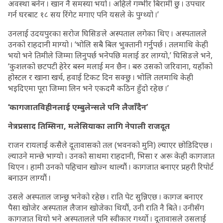
अवस्था बनेन । खान नै समस्या भयो । अहिले गम्भीर बिरामी छु । उपचार
गर्न घरबाट १८ सय रिंगेट मगाए पनि यसले के पुग्थ्यो ।’
उनलाई उदयपुरका सरोज घिसिङले अस्पताल लगेका थिए । अस्पतालले
उनको राहदानी माग्यो । ‘भोलि सबै बिल भुक्तानी गर्नुपर्छ । तलमाथि केही
भयो भने तिमीले जिम्मा लिनुपर्छ भनेपछि मलाई डर लाग्यो,’ घिसिङले भने,
‘कुशलको छटपटी हेरेर बस्न मलाई मन छैन । बरु उसको जरिवाना, यहाँको
होस्टल र खाना खर्च, हवाई टिकट दिन सक्छु । भोलि तलमाथि केही
भइदिएमा पूरा जिम्मा लिन भने एकदमै कठिन हुँदो रहेछ ।’
‘कागजातविहीनलाई एम्बुलेन्सले पनि लैजाँदैन’
नेत्रप्रसाद तिम्सिना, मलेसियाका लागि नेपाली राजदूत
राजन रायलाई कसैले दूतावासको तल (भवनको मुनि) ल्याएर छोडिदिएछ ।
ल्याउने मान्छे भाग्यो । उनको साथमा राहदानी, भिसा र अरू केही कागजात
थिएन । हामी उनको पहिचान खोज्न थाल्यौं । कागजात बनाएर प्रहरी रिपोर्ट
बनाउन लाग्यौं ।
उसले अस्पताल जान्छु भनेको रहेछ । राति पेट सुन्निएछ । कागज बनाएर
पैसा खोजेर अस्पताल लैजान खोजेका थियौं, उनी राति नै बिते । उनीसँग
कागजात थियो भने अस्पतालले पनि स्वीकार गर्थ्यो । दूतावासले उसलाई