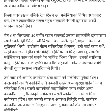
लिएको छ । बाँकी भवनमा नेपाली रेस्टुरेन्ट, ट्राभल एजेन्सी, म्यानपावरदेखि
अन्य कम्पनीका कार्यालय छन् ।
बिस्मा प्याराडाइज नजिकै रेल स्टेसन छ । मलेसियाका विभिन्न स्थानबाट
बस, रेल र ट्याक्सीबाट सहज पहुँच भएकाले नेपाली दूतावास अर्को
भवनमा सरेको छैन ।
चैत ४ मा सिरहाका ३८ वर्षीय राजन रायलाई उनका सहकर्मीले दूतावासमा
ल्याई छाडेर हिँडिदिए । उनी बिरामी थिए । शरीर सुक्दै गएको थियो । पेट
सुन्निएको थियो । राम्रोसँग बोल्न सकिरहेका थिएनन् । उनी जहाँ काम गर्थे,
त्यहाँ कागजातविहीन (भिसाविहीन) हैसियतमा थिए । अर्थात्, रायसँग
मलेसियामा काम गर्न पाउने वैध ‘वर्किङ भिसा’ थिएन । उनको बसोबास
कानुनी हैसियतमा नभएपछि कम्पनीले सहकर्मीमार्फत उपचारका लागि
नेपाली दूतावाससम्म ल्याइदिएको थियो ।
उनी चार वर्ष अगाडि प्लान्टेसन क्षेत्रमा काम गर्न मलेसिया पुगेका थिए ।
करारपत्रको अवधि नसकिँदै उनी कम्पनी छाडेर अन्यत्र सुरक्षा गार्डको काम
गरिरहेका थिए । यसरी कम्पनीको सहमतिबिना काम छाडेर अन्य
कम्पनीमा जानु गैरकानुनी मानिन्छ । यसरी जानेको आवासीय भिसा
नवीकरण हुँदैन । जब उनको स्वास्थ्य अवस्था बिगि्रँदै गयो, कार्यरत
कम्पनीले अस्पताल लगिदिएन । नेपाली दूतावासको ढोकामा ल्याएर
छोडिदियो ।