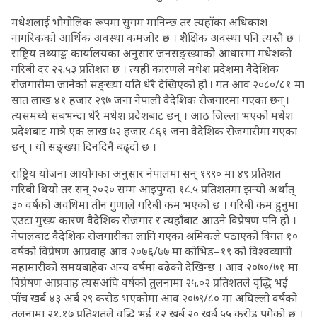
मधेशलाई भौगोलिक रूपमा सुगम मानिन्छ तर त्यहाँका अधिकांश
नागरिकको आर्थिक अवस्था कमजोर छ । शैक्षिक अवस्था पनि त्यस्तै छ ।
राष्ट्रिय तथ्याङ्क कार्यालयका अनुसार जनसङ्ख्याको आधारमा मधेशको
गरिबी दर २२.५३ प्रतिशत छ । त्यही कारणले मधेश प्रदेशमा वैदेशिक
रोजगारीमा जानेको सङ्ख्या यति धेरै देखिएको हो । गत आव २०८०/८१ मा
सात लाख ४१ हजार २९७ जना नेपाली वैदेशिक रोजगारमा गएका छन् ।
त्यसमध्ये सबभन्दा धेरै मधेश प्रदेशबाट छन् । आठ जिल्ला भएको मधेश
प्रदेशबाट मात्रै एक लाख ७२ हजार ८६१ जना वैदेशिक रोजगारीमा गएका
छन् । यो सङ्ख्या दिनदिनै बढ्दो छ ।
राष्ट्रिय योजना आयोगका अनुसार नेपालमा सन् १९९० मा ४९ प्रतिशत
गरिबी थियो तर सन् २०२० सम्म आइपुग्दा १८.५ प्रतिशतमा झर्‍यो अर्थात्
३० वर्षको अवधिमा तीन गुणाले गरिबी कम भएको छ । गरिबी कम हुनुमा
एउटा मुख्य कारण वैदेशिक रोजगार र त्यहाँबाट आउने विप्रेषण पनि हो ।
नेपालबाट वैदेशिक रोजगारीका लागि गएका श्रमिकले पठाएको विगत १०
वर्षको विप्रेषण आप्रवाह आव २०७६/७७ मा कोभिड–१९ को विश्वव्यापी
महामारीको समयबाहेक अन्य वर्षमा बढेको देखिन्छ । आव २०७०/७१ मा
विप्रेषण आप्रवाह त्यसअघि वर्षको तुलनामा २५.०२ प्रतिशतले वृद्धि भई
पाँच खर्ब ४३ अर्ब २९ करोड भएकोमा आव २०७९/८० मा अघिल्लो वर्षको
तुलनामा २१.१७ प्रतिशतले वृद्धि भई १२ खर्ब २० खर्ब ५५ करोड पुगेको छ ।