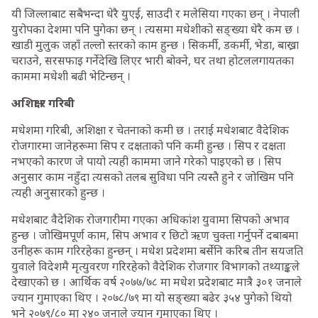
यी जिल्लाबाट सबैभन्दा धेरै युएई, साउदी र मलेसिया गएका छन् । नेपाली
युरोपका देशमा पनि पुगेका छन् । त्यसमा मधेशीको सङ्ख्या धेरै कम छ ।
खाडी मुलुक जहाँ तल्लो स्तरको काम हुन्छ । सिकर्मी, डकर्मी, भेडा, बाख्रा
चराउने, सरसफाइ गर्नेदेखि लिएर भारी बोक्ने, घर तथा होटललगायतका
काममा मधेशी बढी भेटिन्छन् ।
अशिक्षा र गरिबी
मधेशमा गरिबी, अशिक्षा र चेतनाको कमी छ । तराई मधेशबाट वैदेशिक
रोजगारमा जानेहरूमा सिप र दक्षताको पनि कमी हुन्छ । सिप र दक्षता
नभएको कारण जे पायो त्यही काममा जाने गरेको पाइएको छ । सिप
अनुसार काम नहुँदा त्यसको तलब सुविधा पनि त्यस्तै हुने र जोखिम पनि
त्यही अनुसारको हुन्छ ।
मधेशबाट वैदेशिक रोजगारीमा गएका अधिकांश युवामा सिपको अभाव
हुन्छ । जोखिमपूर्ण काम, सिप अभाव र छिटो ऋण चुक्ता गर्नुपर्ने दबाबमा
उनीहरू काम गरिरहेका हुन्छन् । मधेश प्रदेशमा बर्सेनि करिब तीन सयजति
युवाले विदेशमै मृत्युवरण गरिरहेको वैदेशिक रोजगार विभागको तथ्याङ्कले
देखाएको छ । आर्थिक वर्ष २०७७/७८ मा मधेश प्रदेशबाट मात्रै ३०१ जनाले
ज्यान गुमाएका थिए । २०७८/७९ मा यो सङ्ख्या बढेर ३५४ पुगेको थियो
भने २०७९/८० मा २४० जनाले ज्यान गुमाएका थिए ।