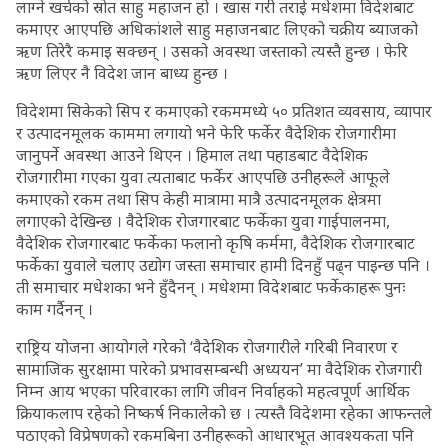
लाग्ने खर्चको स्रोत साहु महाजन हो । खास गरी तराई मधेशमा विदेशबाट
कमाएर आएपछि अधिकांशले साहु महाजनबाट लिएको चक्रीय ब्याजको
ऋण तिरेरै कमाइ सक्छन् । उसको अवस्था जस्ताको त्यस्तै हुन्छ । फेरि
ऋण लिएर नै विदेश जान बाध्य हुन्छ ।
विदेशमा सिकेको सिप र कमाएको रकममध्ये ५० प्रतिशत व्यवसाय, व्यापार
र उत्पादनमूलक काममा लगायो भने फेरि फर्केर वैदेशिक रोजगारीमा
जानुपर्ने अवस्था आउने थिएन । हिमाल तथा पहाडबाट वैदेशिक
रोजगारीमा गएका युवा त्यताबाट फर्केर आएपछि उनीहरूले आफूले
कमाएको रकम तथा सिप केही मात्रामा मात्रै उत्पादनमूलक क्षेत्रमा
लगाएको देखिन्छ । वैदेशिक रोजगारबाट फर्केका युवा गाईपालनमा,
वैदेशिक रोजगारबाट फर्केका फलानो कृषि कर्ममा, वैदेशिक रोजगारबाट
फर्केका युवाले चलाए उद्योग जस्ता समाचार हामी दिनहुँ पढ्न पाइन्छ पनि ।
ती समाचार मधेशका भने हुँदैनन् । मधेशमा विदेशबाट फर्केकाहरू पुनः
काम गर्दैनन् ।
राष्ट्रिय योजना आयोगले गरेको ‘वैदेशिक रोजगारीले गरिबी निवारण र
सामाजिक सुरक्षामा पारेको प्रभावसम्बन्धी अध्ययन’ मा वैदेशिक रोजगारी
निम्न आय भएका परिवारका लागि जीवन निर्वाहको महत्वपूर्ण आर्थिक
क्रियाकलाप रहेको निष्कर्ष निकालेको छ । त्यस्तै विदेशमा रहेका आफन्तले
पठाएको विप्रेषणको रकमबिना उनीहरूको आधारभूत आवश्यकता पनि