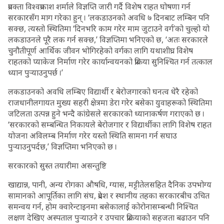
प्रवक्ता विश्वप्रकाश शर्माले विज्ञप्ति जारी गर्दै विशेष राहत घोषणा गर्न
सरकारसँग माग गरेका हुन् । ‘लकडाउनको अवधि ७ दिनबाट लम्बिन पनि
सक्छ, त्यस्तो स्थितिमा ‘दिनभरि काम गरेर माम जुटाउने वर्ग’को चुल्हो यो
लकडाउनले पूरै लक गर्न सक्छ,’ विज्ञप्तिमा भनिएको छ, ‘अतः सरकारले
चुनौतीपूर्ण आर्थिक जीवन भोगिरहेको वर्गका लागि यथाशीघ्र विशेष
राहतको प्याकेज निर्माण गरेर कार्यान्वयनको प्रक्रिया सुनिश्चित गर्न तत्काल
ध्यान पुर्‍याउनुपर्छ ।’
लकडाउनको अवधि लम्बिए विद्यार्थी र बेरोजगारको घनत्व धेरै रहेको
राजधानीलगायत मुख्य सहरी क्षेत्रमा डेरा गरेर बसेका युवाहरूको स्थितिमा
जटिलता उत्पन्न हुने भन्दै कांग्रेसले सरकारको ध्यानाकर्षण गराएको छ ।
‘सरकारको सम्बन्धित निकायले बेरोजगार र विद्यार्थीका लागि विशेष राहत
योजना अविलम्ब निर्माण गरेर यस्तो स्थिति सामना गर्न सघाउ
पुर्‍याउनुपर्दछ,’ विज्ञप्तिमा भनिएको छ ।
सरकारको सुस्त तयारीमा असन्तुष्टि
खाद्यान्न, पानी, अन्य रोगका औषधि, ग्यास, मट्टीतेलसहित दैनिक उपभोग्य
सामानको आपूर्तिका लागि संघ, प्रदेश र स्थानीय तहका सरकारबीच उचित
समन्वय गर्न, होम क्वारेन्टाइनमा बसेकालाई कोरोनासम्बन्धी निश्चित
लक्षण देखिए अस्पताल पुर्‍याउने र उपचार प्रक्रियाको सहजता बढाउन पनि