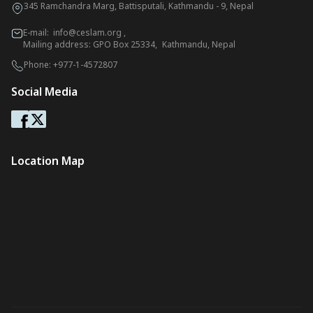
345 Ramchandra Marg, Battisputali, Kathmandu - 9, Nepal
E-mail:
info@ceslam.org
,
Mailing address: GPO Box 25334, Kathmandu, Nepal
Phone:
+977-1-4572807
Social Media
Location Map