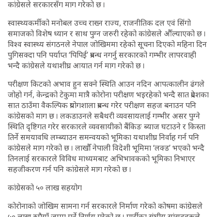
कांग्रेसले सरकारसँग माग गरेको छ ।
स्वास्थ्यकर्मीको मनोबल उच्च राख्न राज्य, राजनीतिक दल एवं सिंगो
समाजको विशेष ध्यान र साथ पुग्न जरुरी रहेको कांग्रेसले औँल्याएको छ ।
विश्व स्वास्थ्य संगठनले नेपाल जोखिममा रहेको सूचना दिएको महिना दिन
पुगिसक्दा पनि पर्याप्त ‘पिपिई’ प्रबन्ध नगर्नु सरकारको गम्भीर लापरवाही
भन्दै कांग्रेसले यथाशीघ्र आयात गर्न माग गरेको छ ।
परीक्षण किटको अभाव हुन सक्ने स्थिति आउन नदिन आपत्कालीन ढंगले
जोहो गर्न, केन्द्रको टेकुमा मात्रै कोरोना परीक्षण भइरहेको भन्दै सात प्रदेशका
सात ठाउँमा वैकल्पिक प्रयोगशाला प्रबन्ध गरेर परीक्षण सहज बनाउन पनि
कांग्रेसको माग छ । लकडाउनले सबैथरी व्यवसायलाई गम्भीर असर पुग्ने
स्थिति दृष्टिगत गरेर सरकारले व्यवसायीको बैंकिङ ब्याज घटाउने र किस्ता
तिर्ने समयावधि लम्ब्याउन समन्वयको भूमिका यथाशीघ्र निर्वाह गर्न पनि
कांग्रेसले माग गरेको छ । लाखौँ नेपाली विदेशी भूमिमा ‘लक्ड’ भएको भन्दै
तिनलाई सरकारले विविध माध्यमबाट अभिभावकको भूमिका निभाएर
सहजीकरण गर्न पनि कांग्रेसले माग गरेको छ ।
कांग्रेसको ५० लाख सहयोग
कोरोनाको जोखिम सामना गर्न सरकारले निर्माण गरेको कोषमा कांग्रेसले
५० लाख रुपैयाँ जम्मा गर्ने निर्णय गरेको छ । पार्टीका संघीय सांसदहरूले