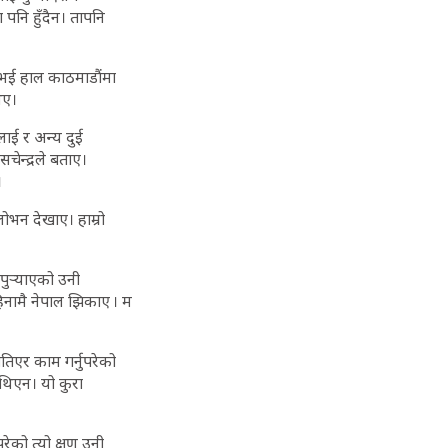
पनि हुँदैन। तापनि
 भई हाल काठमाडौंमा
िए।
लाई र अन्य दुई
ेन्द्रले बताए।
।
लोभन देखाए। हाम्रो
ुर्‍याएको उनी
हिनामै नेपाल झिकाए । म
तिएर काम गर्नुपरेको
 थिएन। यो कुरा
ेको त्यो क्षण उनी