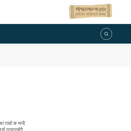
राम्रो छ भन्दै
 पुर्‍याएसँगै