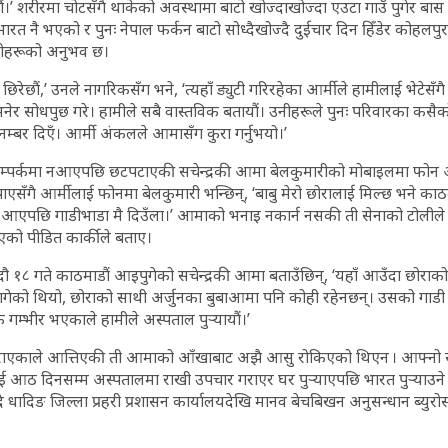
ेनौं।’ शरीरमा चोटसँगै थाकेको अवस्थामा बाटो खोज्दाखोज्दा एउटा गाउँ पुगेर बा
त नै भएको र पुनः नेपाल फर्कन बाटो सोध्दैखोज्दै दुईचार दिन हिँडेर कोहलपुर र
ीहरूको अनुभव छ।
छिरेछौं,’ उनले नागरिकसँग भने, ‘त्यहाँ ड्युटी गरिरहेका आर्मीले हामीलाई भेटेस
भनेर सोधपुछ गरे। हामीले सबै वास्तविक बतायौं। उनीहरूले पुनः परिवारका कसैक
म्बर दिएँ। आर्मी अंकलले आमासँग कुरा गर्नुभयो।’
सम्पर्कमा नआएपछि छटपटाएकी सचेन्द्रकी आमा बेलकुमारीको मोबाइलमा फोन आ
ाएसँगै आर्मीलाई फोनमा बेलकुमारी भन्छिन्, ‘बाबु मेरो छोरालाई मिल्छ भने का
ँ आएपछि गाडीभाडा मै दिउँला।’ आमाको भनाइ नकार्न नसकी ती सेनाको टोली
एको पीडित कार्कीले बताए।
ौ १८ गते काठमाडौं आइपुगेको सचेन्द्रकी आमा बताउँछिन्, ‘यहाँ आउँदा छोरा
े लागेको थियो, छोराको साथी अर्जुनका बुबाआमा पनि कोही रहेनछन्। उसको गाडी भ
गम्भीर भएकाले हामीले अस्पताल पुर्‍यायौं।’
हराएकाले आत्तिएकी ती आमाको आँखाबाट अझै आसु रोकिएको थिएन । आफ्नो सु
ई आठ दिनसम्म अस्पतालमा राखी उपचार गराएर घर पुर्‍याएपछि भारत पुर्‍याउन
ै धादिङ जिल्ला प्रहरी प्रशासन कार्यालयदेखि मानव बेचबिखन अनुसन्धान ब्युरो