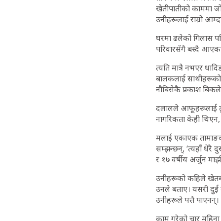
खेतीपातीको काममा जोत
उनीहरूलाई राम्रो आम्
घरमा ढलेको गिलास पनि
परिवारसँगै बस्दै आएका
त्यति मात्रै नभएर धाद
बालकलाई साथीहरूको छो
नौबिसेकै प्रकाश बिकल
दलालले आफूहरूलाई ठूलो
नागरिकता केही थिएन, त
मलाई एकाएक तामाङको छ
सम्झन्छन्, ‘त्यहाँ धे
र १७ वर्षीय अर्जुन माझीच
उनीहरूको कहिले खेतबार
उनले बताए। यसरी दुई ब
उनीहरूले पत्तै पाएनन्।
काम गरेको चार महिना 