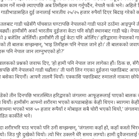
ँ काम गर्ने मान्छे ल्याएपछि अब तिमीहरू काम गर्नुपर्दैन, नेपालै फर्क भने। अहिले
ेर गाडीभाडासहित दुई जनालाई भारतीय २५/२५ हजार रुपैयाँ दिएर बिदाइ गरेको क
ी तलबाट गाडी चढेसँगै पाँचसात घण्टापछि नेपालको गाडी पाउने ठाउँमा आइपुग्ने 
 चढ्यौं। हामीसँगै अर्का भारतीय दुईजना केटा पनि सोही स्थानबाट गाडी चढे। नेपा
ो ३ बजेतिर ओर्लियौं। हामीसँगै ती दुई केटा पनि ओर्लिए।’ हरिद्वारमा नेपालको गाडी
ेको ती बालक सम्झन्छन्, ‘भाइ तिमीहरू पनि नेपाल जाने हो।’ ती बालकको जवाफ
हरू पनि नेपाल जान लाग्नुभएको हो ?’
बालकको प्रश्नको जवाफ दिए, ‘हो हामी पनि नेपाल जान लागेका हौं। ठिक छ, सँग
सपछि सँगै नेपालको गाडी चढौंला।’ ती पानी लिन गएका दुईजना पछाडिबाट आएको हा
नि बसेका थिएनौं। आफ्नै तालमै थियौं। एक्कासि पछाडिबाट रुमालले नाकमा छोप
ँडेको तीन दिनपछि भारतस्थित हरिद्वारको जंगलमा आफूहरूलाई पाएको बालक का
ा थियौं। हामीसँग आफ्नो शरीरमा भएको कपडाबाहेक केही थिएन। ब्यागमा केह
। साथमा भएको भारु ५० हजार रूपैयाँ र मोबाइल सबै चोरी भएको थियो,’ जंगलमा
डित कार्कीले भने।
 शरीरभरि घाउ भएको पनि उनी सम्झन्छन्, ‘जंगलमा कहाँ हो, कहाँ कस्तो भिरब
। जिउ पुरै दुखेको थियो। त्यो भिर उक्लनै धेरै समय लाग्यो। हामी दुवैजनालाई