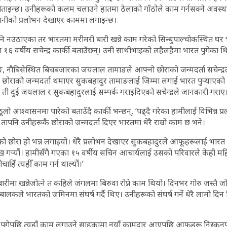
ाइन्छ। उनीहरूको कलम चलाउने हातमा ठेलाको गाँठोले काम गर्नसक्ने अवस्था 
दानीको प्रलोभन देखाएर काममा लगाइन्छ।
 नउठाएका तर भारतमा मरीमरी बारी खन्ने काम गरेको सिन्धुपाल्चोकस्थित घर
 १६ वर्षीय सचेन्द्र कार्की बताउँछन्। उनी साथीभाइको लहैलहैमा भारत पुगेका थ
िङ, नौबिसेस्थित बिचबजारका जयलाल तामाङले आफ्नो छोराको जन्मदर्ता सचेन्द्र
राको जन्मदर्ता थमाएर सुकबहादुर तामाङलाई जिम्मा लगाई भारत पुर्‍याएको सच
े ती दुई जयलाल र सुकबहादुरलाई सम्पर्क गराइदिएको सचेन्द्रले जानकारी गराए
 आश्वासनमा पारेको बताउँदै कार्की भन्छन्, ‘पढ्दै गरेका हामीलाई विभिन्न प्र
ापनि उनीहरूकै छोराको जन्मदर्ता दिएर भारतमा धेरै राम्रो काम छ भने।
ोरा हो भन्न लगाइयो। धेरै प्रलोभन देखाएर सुकबहादुरले आफूहरूलाई भारत प
रै दुख गर्‍यौं। हामीसँगै गएका १५ वर्षीय सचिन आचार्यलाई उसको परिवारले केही म
ाहिँ त्यहीँ काम गर्न थाल्यौं।’
ीमा खन्नेजोत्ने त कहिले जंगलमा बिरुवा रोप्ने काम थियो। दिनभर गोरु जस्तै जो
ालकले भारतको जमिनमा संघर्ष गर्दै थिए। उनीहरूको संघर्ष गर्ने धेरै लामो दिन
पुगेपछि त्यहाँ काम लगाउने साहुकामा नयाँ कामदार आएपछि आफूहरू निस्कनुपर