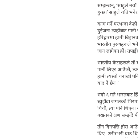
सम्झन्छन्, ‘साहुले नया
हुन्छ।’ साहुले यति भन
काम गर्ने घरभन्दा केह
दुईजना त्यहाँबाट गाडी
हरिद्वारमा हामी बिहानक
भारतीय पुरुषहरूले भन
जान लागेका हौं। तपाईं
भारतीय केटाहरूले ती 
पानी लिएर आउँछौं, त्य
हामी त्यस्तो चनाखो प
याद नै छैन।’
भदौ ६ गते भारतबाट हि
ब्युझँदा जंगलको भिरम
थियौं, त्यो पनि थिएन
बखतको क्षण सम्झँदै पी
तीन दिनपछि होस आउँदा
थिए। शरीरभरी घाउ थियो