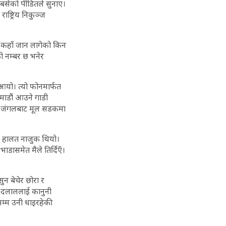
स बसेको पीडितले सुनाए।
ाष्ट्रिय निकुञ्ज
ँगै कहाँ जान लागेको किन
ो नम्बर छ भनेर
यो। त्यो फोनमार्फत
ठमाडौं आउने गाडी
ले जंगलबाट मूल सडकमा
को हालत नाजुक थियो।
ाडासमेत मैले तिर्दिएँ।
न बेचेर छोरा र
े दलाललाई कानुनी
सम्म उनी धाइरहेकी