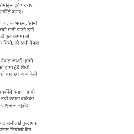
 तिमीहरू दुवै घर गए
ार्कीले बताए।
ती बालक भन्छन्, ‘हामी
लको गाडी पाउने ठाउँ
 कुर्ने क्रममा ती
 थियो, ‘हो हामी नेपाल
ै नेपाल जाऔँ। हामी
मी हेर्दै थियौं ।
ेको याद छ । अरू केही
र्कीले बताए। ‘हामी
ी नयाँ कपडा बोकेका
 आफूहरू ब्युझँदा
ाट हामीलाई गुल्टाएका
 जंगल छिचोल्दै दिन