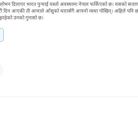
न प्रलोभन दिलाएर भारत पुर्‍याई यस्तो अवस्थामा नेपाल फर्किएको छ। यसको स
 उजुरी दिन आएकी ती आमाले आँसुको धारासँगै आफ्नो व्यथा पोखिन्। अहिले पनि छो
रहेको उनको गुनासो छ।