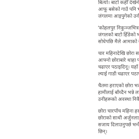
बित्यो। बाटो कहीँ देख
आफू बसेको गाउँ पनि भार
जंगलमा आइपुगेको उन
‘कोहलपुर निकुञ्जभित्र 
जंगलको बाटो हिँडेको 
सोधेपछि मैले आमाको न
चार महिनादेखि छोरा 
आफ्नो छोराबारे थाहा प
चढाएर पठाइदिनू। यहा
ल्याई गाडी चढाएर पठा
चैतमा हराएको छोरा भद
हामीलाई बाँच्दैन भन्न
उनीहरूको अवस्था निकै 
छोरा चारपाँच महिना 
छोराको साथी अर्जुनला
सजाय दिलाउनुपर्छ भन्द
छिन्।