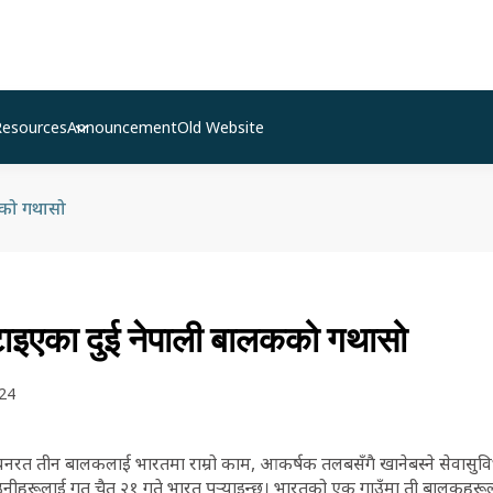
Resources
Announcement
Old Website
कको गथासो
्टाइएका दुई नेपाली बालकको गथासो
24
रत तीन बालकलाई भारतमा राम्रो काम, आकर्षक तलबसँगै खानेबस्ने सेवासुविधा 
ीहरूलाई गत चैत २१ गते भारत पुर्‍याइन्छ। भारतको एक गाउँमा ती बालकहरूलाई