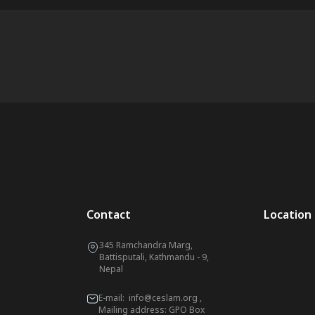
Contact
Location
345 Ramchandra Marg,
Battisputali, Kathmandu - 9,
Nepal
E-mail:
info@ceslam.org
,
Mailing address: GPO Box