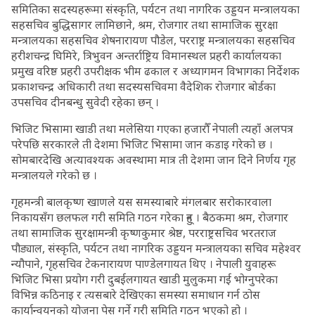
समितिका सदस्यहरूमा संस्कृति, पर्यटन तथा नागरिक उड्डयन मन्त्रालयका
सहसचिव बुद्धिसागर लामिछाने, श्रम, रोजगार तथा सामाजिक सुरक्षा
मन्त्रालयका सहसचिव शेषनारायण पौडेल, परराष्ट्र मन्त्रालयका सहसचिव
हरीशचन्द्र घिमिरे, त्रिभुवन अन्तर्राष्ट्रिय विमानस्थल प्रहरी कार्यालयका
प्रमुख वरिष्ठ प्रहरी उपरीक्षक भीम ढकाल र अध्यागमन विभागका निर्देशक
प्रकाशचन्द्र अधिकारी तथा सदस्यसचिवमा वैदेशिक रोजगार बोर्डका
उपसचिव दीनबन्धु सुवेदी रहेका छन् ।
भिजिट भिसामा खाडी तथा मलेसिया गएका हजारौँ नेपाली त्यहाँ अलपत्र
परेपछि सरकारले ती देशमा भिजिट भिसामा जान कडाइ गरेको छ ।
सोमबारदेखि अत्यावश्यक अवस्थामा मात्र ती देशमा जान दिने निर्णय गृह
मन्त्रालयले गरेको छ ।
गृहमन्त्री बालकृष्ण खाणले यस समस्याबारे मंगलबार सरोकारवाला
निकायसँग छलफल गरी समिति गठन गरेका हुन् । बैठकमा श्रम, रोजगार
तथा सामाजिक सुरक्षामन्त्री कृष्णकुमार श्रेष्ठ, परराष्ट्रसचिव भरतराज
पौड्याल, संस्कृति, पर्यटन तथा नागरिक उड्डयन मन्त्रालयका सचिव महेश्वर
न्यौपाने, गृहसचिव टेकनारायण पाण्डेलगायत थिए । नेपाली युवाहरू
भिजिट भिसा प्रयोग गरी दुबईलगायत खाडी मुलुकमा गई भोग्नुपरेका
विभिन्न कठिनाइ र त्यसबारे देखिएका समस्या समाधान गर्न ठोस
कार्यान्वयनको योजना पेस गर्ने गरी समिति गठन भएको हो ।